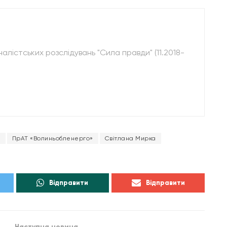
лістських розслідувань "Сила правди" (11.2018-
»
ПрАТ «Волиньобленерго»
Світлана Мирка
Відправити
Відправити
Наступна новина