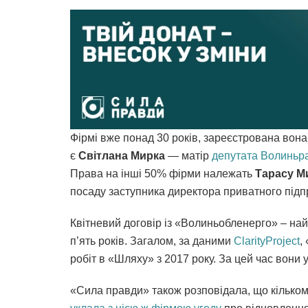
Фірмі вже понад 30 років, зареєстрована вон
є
Світлана Мирка
— матір
депутата Волиньра
Права на інші 50% фірми належать
Тарасу М
посаду заступника директора приватного під
Квітневий договір із «Волиньобленерго» – на
п’ять років. Загалом, за даними
ClarityProject
,
робіт в «Шляху» з 2017 року. За цей час вони 
«Сила правди» також розповідала, що кількома