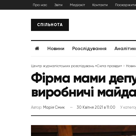
Про нас
Звіти
Медіакіт
Контакти
Поскаржити
СПІЛЬНОТА
Новини
Розслідування
Аналітик
Центр журналістських розслідувань «Сила правди»
>
Нови
Фірма мами депут
виробничі майд
Автор:
Марія Смик
30 Квітня 2021 в 11:00
У катего