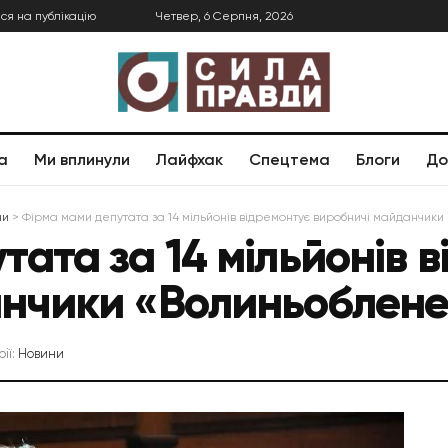
ся на публікацію
Четвер, 6 Серпня, 2026
а
Ми вплинули
Лайфхак
Спецтема
Блоги
До
ни
>
Фірма мами депутата за 14 мільйонів відремонтує виробничі майданчик
ата за 14 мільйонів 
анчики «Волиньоблене
рії:
Новини