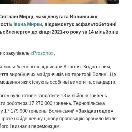
вітлані Мирці, мамі депутата Волинської
ності»
Івана Мирки
, відремонтує асфальтобетонні
бленерго» до кінця 2021-го року за 14 мільйонів
них закупівель
«Prozorro»
.
линьобленерго» підписали 8 квітня. Згідно з ним,
тя виробничих майданчиків на території Волині. Це
 мощення яких існують особливі вимоги та стандарти.
о» було готове заплатити 18 мільйонів гривень.
ти роботи за 17 270 000 гривень. Тернопільська
 у 17 179 900 гривень. Волинський «
Західавтодор»
. Проте найдешевшу цінову пропозицію зробило Мале
Його і визнали переможцем.