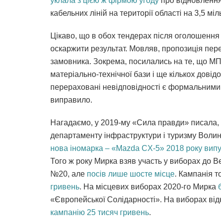
уклала з цією ж фірмою угоду
про відновлення
кабельних ліній на території області на 3,5 мі
Цікаво, що в обох тендерах після оголошенн
оскаржити результат. Мовляв, пропозиція пер
замовника. Зокрема, посилались на те, що МП
матеріально-технічної бази і ще кількох довід
перераховані невідповідності є формальними 
виправило.
Нагадаємо, у 2019-му «Сила правди» писала, 
департаменту інфраструктури і туризму Волин
нова іномарка – «Mazda CX-5» 2018 року випу
Того ж року Мирка взяв участь у виборах до 
№20, але
посів лише шосте місце
. Кампанія т
гривень
. На місцевих виборах 2020-го Мирка
«Європейської Солідарності». На виборах від
кампанію 25 тисяч гривень
.