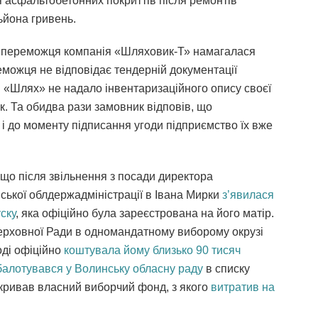
 асфальтобетонних покриттів після ремонтів
льйона гривень.
я переможця компанія «Шляховик-Т» намагалася
еможця не відповідає тендерній документації
 «Шлях» не надало інвентаризаційного опису своєї
ок. Та обидва рази замовник відповів, що
і до моменту підписання угоди підприємство їх вже
що після звільнення з посади директора
ської облдержадміністрації в Івана Мирки
з’явилася
ску
, яка офіційно була зареєстрована на його матір.
Верховної Ради в одномандатному виборому окрузі
оді офіційно
коштувала йому близько 90 тисяч
балотувався у Волинську обласну раду
в списку
кривав власний виборчий фонд, з якого
витратив на