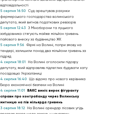
відповідальності
5 серпня 16:50
Суд арештував рахунки
фермерського господарства волинського
депутата, який вигнав податкових ревізорів
5 серпня 12:43
З Міноборони та луцького
забудовника стягують майже мільйон гривень
пайового внеску за будівництво ЖК
5 серпня 9:56
Фірмі на Волині, попри змову на
тендері, залишили понад два мільйони гривень за
підряд
4 серпня 18:01
На Волині оголосили підозру
депутату, який відправляв підлеглих будувати хату
посадовцю Укрзалізниці
4 серпня 16:40
Що відомо про нового керівника
Бюро економічної безпеки на Волині
4 серпня 11:01
ВАКС виніс вирок фігуранту
справи про контрабанду через Волинську
митницю на пів мільярда гривень
3 серпня 18:12
На Волині орендар лісових угідь
програв позов щодо земель у нацпарку