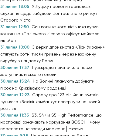
31 липня 18:05
У Луцьку провели громадські
слухання щодо забудови Центрального ринку і
Старого міста
31 липня 12:50
Син волинського лісівника купив
конюшню «Поліського лісового офісу» майже за
мільйон
31 липня 10:00
З держпідприємства «Ліси України»
стягують сотні тисяч гривень через незаконну
вирубку в нацпарку Волині
30 липня 17:37
Луцькрада призначила нових
заступниць міського голови
30 липня 15:24
На Волині планують добувати
пісок на Крижівському родовищі
30 липня 12:23
Справу про 123 мільйони збитків
луцького «Західінкомбанку» повернули на новий
розгляд
30 липня 11:35
S3, S4 чи S5 High Performance: що
насправді означають маркування BOSCH і чому
переплата не завжди має сенс
30 липня 9:38
На ремонт дороги на Волині