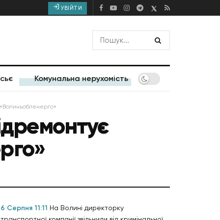
УВІЙТИ
сьє
Комунальна нерухомість
и «Волиньобленерго»
відремонтує
рго»
6 Серпня 11:11
На Волині директорку
транспортної компанії звільнили від кримінальної