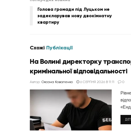
Голова громади під Луцьком не
задекларував нову двокімнатну
квартиру
Схожі
Публікації
На Волині директорку транспорт
кримінальної відповідальності
Автор:
Оксана Коваленко
6 СЕРПНЯ 2026 В 11:11
0
Рівне
відпо
«Ендо
ДЕ