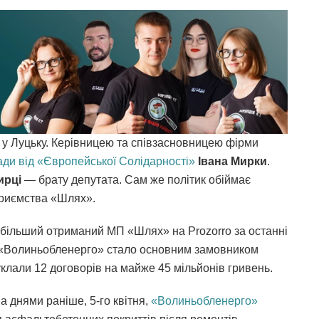
а у Луцьку. Керівницею та співзасновницею фірми
ди від «Європейської Солідарності»
Івана Мирки
.
ирці
— брату депутата. Сам же політик обіймає
приємства «Шлях».
йбільший отриманий МП «Шлях» на Prozorro за останні
 «Волиньобленерго» стало основним замовником
уклали 12 договорів на майже 45 мільйонів гривень.
 днями раніше, 5-го квітня,
«Волиньобленерго»