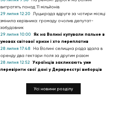
витратять понад 11 мільйонів
29 липня 12:20
Луцькрада вдруге за чотири місяці
змінила керівника: громаду очолив депутат-
забудовник
29 липня 10:00
Як на Волині купували пальне в
умовах світової кризи і хто переплатив
28 липня 17:48
На Волині селищна рада здала в
оренду два гектари поля за другим разом
28 липня 12:52
Українців закликають уже
перевірити свої дані у Держреєстрі виборців
Усі новини розділу