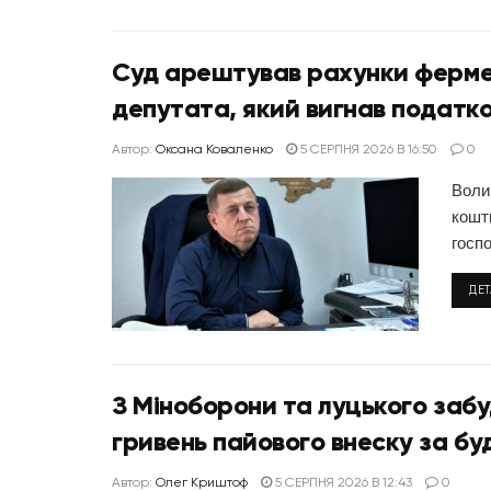
Суд арештував рахунки ферме
депутата, який вигнав податко
Автор:
Оксана Коваленко
5 СЕРПНЯ 2026 В 16:50
0
Воли
кошт
госпо
ДЕ
З Міноборони та луцького заб
гривень пайового внеску за бу
Автор:
Олег Криштоф
5 СЕРПНЯ 2026 В 12:43
0