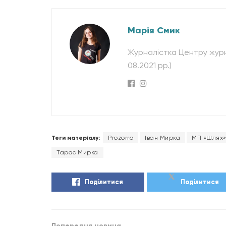
Марія Смик
Журналістка Центру журна
08.2021 рр.)
Теги матеріалу:
Prozorro
Іван Мирка
МП «Шлях
Тарас Мирка
Поділитися
Поділитися
Попередня новина