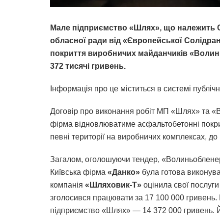
Мале підприємство «Шлях», що належить С
обласної ради від «Європейської Солідра
покриття виробничих майданчиків «Волиньо
372 тисячі гривень.
Інформація про це міститься в системі публіч
Договір про виконання робіт МП «Шлях» та «Во
фірма відновлюватиме асфальтобетонні покрит
певні території на виробничих комплексах, до
Загалом, оголошуючи тендер, «Волиньобленерг
Київська фірма
«Данко»
була готова виконува
компанія
«Шляховик-Т»
оцінила свої послуги
зголосився працювати за 17 100 000 гривень
підприємство «Шлях» — 14 372 000 гривень. 