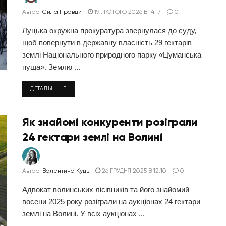
Автор:
Сила Правди
19 ЛЮТОГО 2026 В 14:17
0
Луцька окружна прокуратура звернулася до суду,
щоб повернути в державну власність 29 гектарів
землі Національного природного парку «Цуманська
пуща». Землю ...
ДЕТАЛЬНІШЕ
Як знайомі конкуренти розіграли
24 гектари землі на Волині
Автор:
Валентина Куць
26 ГРУДНЯ 2025 В 12:10
0
Адвокат волинських лісівників та його знайомий
восени 2025 року розіграли на аукціонах 24 гектари
землі на Волині. У всіх аукціонах ...