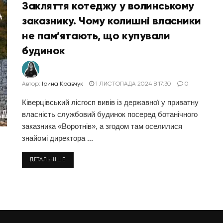
Закляття котеджу у волинському
заказнику. Чому колишні власники
не пам’ятають, що купували
будинок
Автор:
Ірина Кравчук
1 ЛИСТОПАДА 2024 В 17:30
0
Ківерцівський лісгосп вивів із державної у приватну
власність службовий будинок посеред ботанічного
заказника «Воротнів», а згодом там оселилися
знайомі директора ...
ДЕТАЛЬНІШЕ