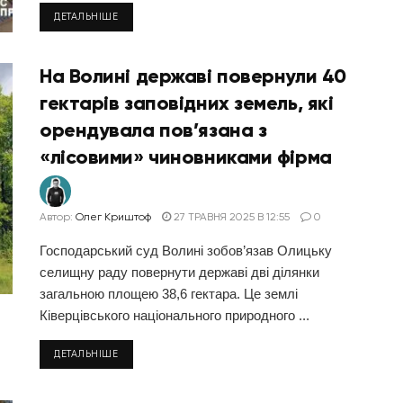
ДЕТАЛЬНІШЕ
На Волині державі повернули 40
гектарів заповідних земель, які
орендувала пов’язана з
«лісовими» чиновниками фірма
Автор:
Олег Криштоф
27 ТРАВНЯ 2025 В 12:55
0
Господарський суд Волині зобов’язав Олицьку
селищну раду повернути державі дві ділянки
загальною площею 38,6 гектара. Це землі
Ківерцівського національного природного ...
ДЕТАЛЬНІШЕ