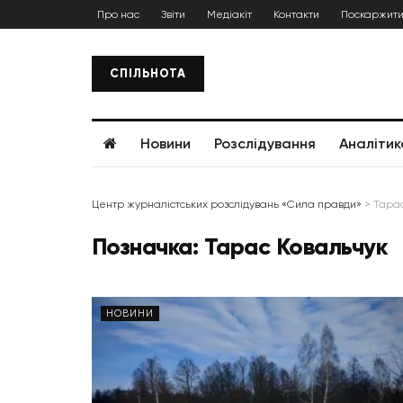
Про нас
Звіти
Медіакіт
Контакти
Поскаржити
СПІЛЬНОТА
Новини
Розслідування
Аналітик
Центр журналістських розслідувань «Сила правди»
>
Тарас
Позначка:
Тарас Ковальчук
НОВИНИ