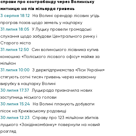
справи про контрабанду через Волинську
митницю на пів мільярда гривень
3 серпня 18:12
На Волині орендар лісових угідь
програв позов щодо земель у нацпарку
31 липня 18:05
У Луцьку провели громадські
слухання щодо забудови Центрального ринку і
Старого міста
31 липня 12:50
Син волинського лісівника купив
конюшню «Поліського лісового офісу» майже за
мільйон
31 липня 10:00
З держпідприємства «Ліси України»
стягують сотні тисяч гривень через незаконну
вирубку в нацпарку Волині
30 липня 17:37
Луцькрада призначила нових
заступниць міського голови
30 липня 15:24
На Волині планують добувати
пісок на Крижівському родовищі
30 липня 12:23
Справу про 123 мільйони збитків
луцького «Західінкомбанку» повернули на новий
розгляд