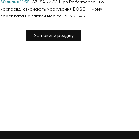
30 липня 11:35
S3, S4 чи S5 High Performance: що
насправді означають маркування BOSCH і чому
переплата не завжди має сенс
Усі новини розділу