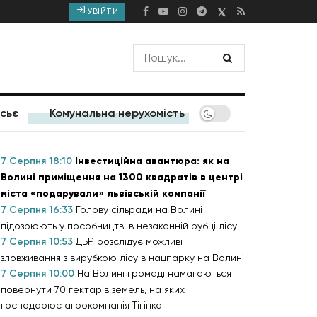
УВІЙТИ
сьє
Комунальна нерухомість
7 Серпня 18:10
Інвестиційна авантюра: як на
Волині приміщення на 1300 квадратів в центрі
міста «подарували» львівській компанії
7 Серпня 16:33
Голову сільради на Волині
підозрюють у пособництві в незаконній рубці лісу
7 Серпня 10:53
ДБР розслідує можливі
зловживання з вирубкою лісу в нацпарку на Волині
7 Серпня 10:00
На Волині громаді намагаються
повернути 70 гектарів земель, на яких
господарює агрокомпанія Тігіпка