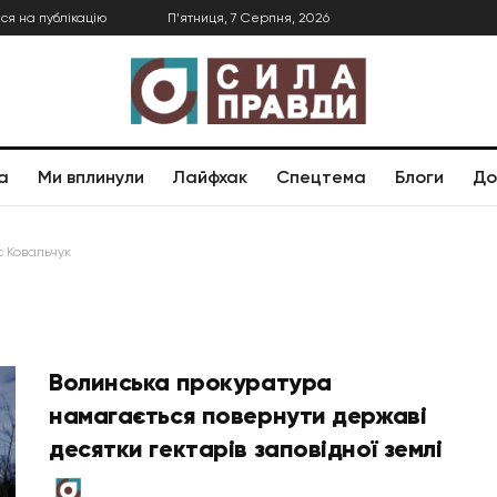
ся на публікацію
П’ятниця, 7 Серпня, 2026
а
Ми вплинули
Лайфхак
Спецтема
Блоги
До
 Ковальчук
Волинська прокуратура
намагається повернути державі
десятки гектарів заповідної землі