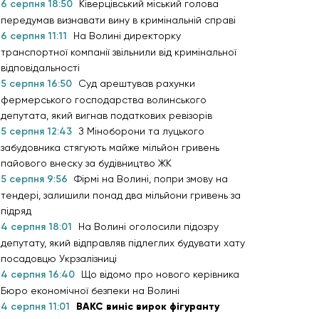
6 серпня 18:50
Ківерцівський міський голова
передумав визнавати вину в кримінальній справі
6 серпня 11:11
На Волині директорку
транспортної компанії звільнили від кримінальної
відповідальності
5 серпня 16:50
Суд арештував рахунки
фермерського господарства волинського
депутата, який вигнав податкових ревізорів
5 серпня 12:43
З Міноборони та луцького
забудовника стягують майже мільйон гривень
пайового внеску за будівництво ЖК
5 серпня 9:56
Фірмі на Волині, попри змову на
тендері, залишили понад два мільйони гривень за
підряд
4 серпня 18:01
На Волині оголосили підозру
депутату, який відправляв підлеглих будувати хату
посадовцю Укрзалізниці
4 серпня 16:40
Що відомо про нового керівника
Бюро економічної безпеки на Волині
4 серпня 11:01
ВАКС виніс вирок фігуранту