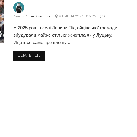
Автор:
Олег Криштоф
8 ЛИПНЯ 2026 В 14:05
0
У 2025 році в селі Липини Підгайцівської громади
збудували майже стільки ж житла як у Луцьку.
Йдеться саме про площу ...
ДЕТАЛЬНІШЕ