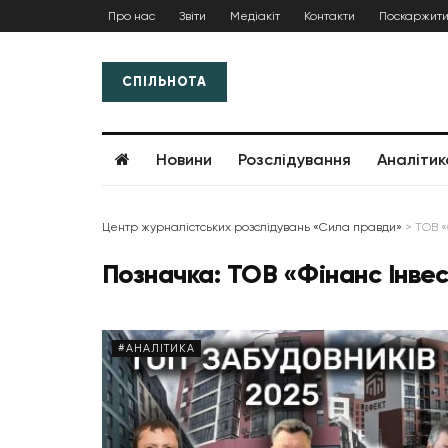
Про нас
Звіти
Медіакіт
Контакти
Поскаржити
СПІЛЬНОТА
Новини
Розслідування
Аналітик
Центр журналістських розслідувань «Сила правди»
>
ТОВ «
Позначка:
ТОВ «Фінанс Інвес
#АНАЛІТИКА