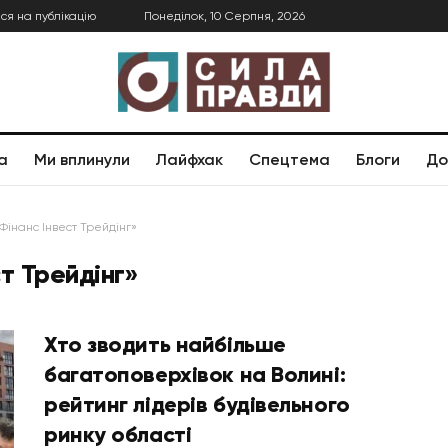
ся на публікацію
Понеділок, 10 Серпня, 2026
а
Ми вплинули
Лайфхак
Спецтема
Блоги
До
Фінанс Інвест Трейдінг»
т Трейдінг»
Хто зводить найбільше
багатоповерхівок на Волині:
рейтинг лідерів будівельного
ринку області