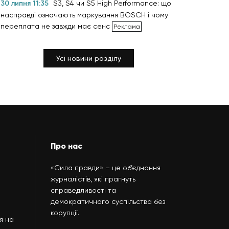
30 липня 11:35
S3, S4 чи S5 High Performance: що
насправді означають маркування BOSCH і чому
переплата не завжди має сенс
Усі новини розділу
Про нас
«Сила правди» – це об’єднання
журналістів, які прагнуть
справедливості та
демократичного суспільства без
корупції.
я на