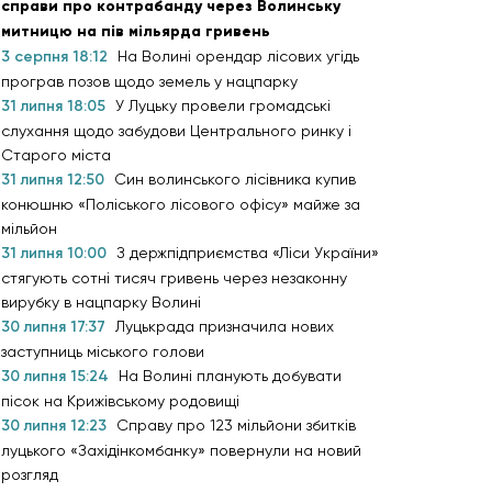
справи про контрабанду через Волинську
митницю на пів мільярда гривень
3 серпня 18:12
На Волині орендар лісових угідь
програв позов щодо земель у нацпарку
31 липня 18:05
У Луцьку провели громадські
слухання щодо забудови Центрального ринку і
Старого міста
31 липня 12:50
Син волинського лісівника купив
конюшню «Поліського лісового офісу» майже за
мільйон
31 липня 10:00
З держпідприємства «Ліси України»
стягують сотні тисяч гривень через незаконну
вирубку в нацпарку Волині
30 липня 17:37
Луцькрада призначила нових
заступниць міського голови
30 липня 15:24
На Волині планують добувати
пісок на Крижівському родовищі
30 липня 12:23
Справу про 123 мільйони збитків
луцького «Західінкомбанку» повернули на новий
розгляд