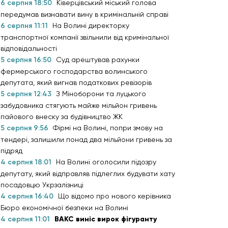
6 серпня 18:50
Ківерцівський міський голова
передумав визнавати вину в кримінальній справі
6 серпня 11:11
На Волині директорку
транспортної компанії звільнили від кримінальної
відповідальності
5 серпня 16:50
Суд арештував рахунки
фермерського господарства волинського
депутата, який вигнав податкових ревізорів
5 серпня 12:43
З Міноборони та луцького
забудовника стягують майже мільйон гривень
пайового внеску за будівництво ЖК
5 серпня 9:56
Фірмі на Волині, попри змову на
тендері, залишили понад два мільйони гривень за
підряд
4 серпня 18:01
На Волині оголосили підозру
депутату, який відправляв підлеглих будувати хату
посадовцю Укрзалізниці
4 серпня 16:40
Що відомо про нового керівника
Бюро економічної безпеки на Волині
4 серпня 11:01
ВАКС виніс вирок фігуранту