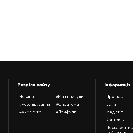
Розділи сайту
Інформація
Новини
#Ми вплинули
Про нас
#Розслідування
#Спецтема
Звіти
#Аналітика
#Лайфхак
Медіакіт
Контакти
Поскаржитис
публікацію