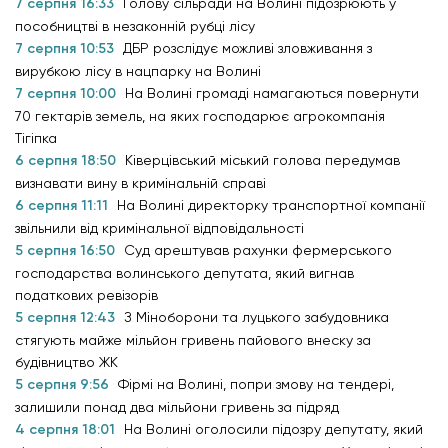
7 серпня 16:33
Голову сільради на Волині підозрюють у
пособництві в незаконній рубці лісу
7 серпня 10:53
ДБР розслідує можливі зловживання з
вирубкою лісу в нацпарку на Волині
7 серпня 10:00
На Волині громаді намагаються повернути
70 гектарів земель, на яких господарює агрокомпанія
Тігіпка
6 серпня 18:50
Ківерцівський міський голова передумав
визнавати вину в кримінальній справі
6 серпня 11:11
На Волині директорку транспортної компанії
звільнили від кримінальної відповідальності
5 серпня 16:50
Суд арештував рахунки фермерського
господарства волинського депутата, який вигнав
податкових ревізорів
5 серпня 12:43
З Міноборони та луцького забудовника
стягують майже мільйон гривень пайового внеску за
будівництво ЖК
5 серпня 9:56
Фірмі на Волині, попри змову на тендері,
залишили понад два мільйони гривень за підряд
4 серпня 18:01
На Волині оголосили підозру депутату, який