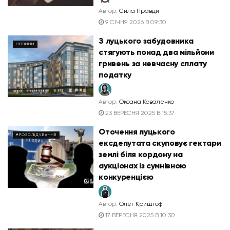
Автор:
Сила Правди
9 СІЧНЯ 2026 В 09:30
З луцького забудовника
НОВИНИ
стягують понад два мільйони
гривень за невчасну сплату
податку
Автор:
Оксана Коваленко
23 ВЕРЕСНЯ 2025 В 15:37
Оточення луцького
#РОЗСЛІДУВАННЯ
ексдепутата скуповує гектари
землі біля кордону на
аукціонах із сумнівною
конкуренцією
Автор:
Олег Криштоф
17 ВЕРЕСНЯ 2025 В 10:30