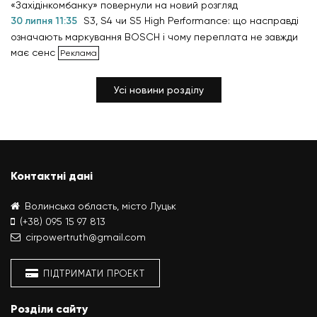
«Західінкомбанку» повернули на новий розгляд
30 липня 11:35
S3, S4 чи S5 High Performance: що насправді
означають маркування BOSCH і чому переплата не завжди
має сенс
Усі новини розділу
Контактні дані
Волинська область, місто Луцьк
(+38) 095 15 97 813
cirpowertruth@gmail.com
ПІДТРИМАТИ ПРОЕКТ
Розділи сайту