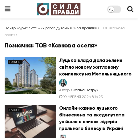
Центр журналістських розслідувань «Сила правди»
>
ТОВ «Казкова
оселя»
Позначка:
ТОВ «Казкова оселя»
Луцька влада дала зелене
НОВИНИ
світло новому житловому
комплексу на Метельницького
Автор:
Оксана Петрук
10 ЧЕРВНЯ 2026 В 16:23
Онлайн-казино луцького
НОВИНИ
бізнесмена та ексдепутата
увійшло в список лідерів
грального бізнесу в Україні