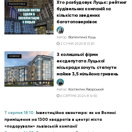
Хто розбудовує Луцьк: рейтинг
#АНАЛІТИКА
будівельних компаній за
кількістю зведених
багатоповерхівок
Автор:
Валентина Куць
2 СІЧНЯ 2025 В 13:30
З колишньої фірми
НОВИНИ
ексдепутата Луцької
міськради хочуть стягнути
майже 3,5 мільйона гривень
Автор:
Костянтин Яворський
6 СЕРПНЯ 2024 В 16:50
7 серпня 18:10
Інвестиційна авантюра: як на Волині
приміщення на 1300 квадратів в центрі міста
«подарували» львівській компанії