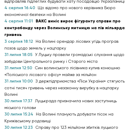
відправляв підлеглих будувати хату посадовцю Укрзалізниці
4 серпня 16:40
Що відомо про нового керівника Бюро
економічної безпеки на Волині
4 серпня 11:01
ВАКС виніс вирок фігуранту справи про
контрабанду через Волинську митницю на пів мільярда
гривень
3 серпня 18:12
На Волині орендар лісових угідь програв
позов щодо земель у нацпарку
31 липня 18:05
У Луцьку провели громадські слухання щодо
забудови Центрального ринку і Старого міста
31 липня 12:50
Син волинського лісівника купив конюшню
«Поліського лісового офісу» майже за мільйон
31 липня 10:00
З держпідприємства «Ліси України» стягують
сотні тисяч гривень через незаконну вирубку в нацпарку
Волині
30 липня 17:37
Луцькрада призначила нових заступниць
міського голови
30 липня 15:24
На Волині планують добувати пісок на
Крижівському родовищі
30 липня 12:23
Справу про 123 мільйони збитків луцького