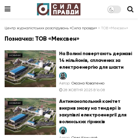
Центр журналістських розслідувань «Сила правди»
>
ТОВ «Мексвен»
Позначка:
ТОВ «Мексвен»
На Волині повертають державі
НОВИНИ
14 мільйонів, сплачених за
електроенергію для шахти
Автор:
Оксана Коваленко
28 ЖОВТНЯ 2025 В 16:08
Антимонопольний комітет
НОВИНИ
викрив змову на тендері із
закупівлі електроенергії для
волинських гірників
Автор:
Олег Криштоф