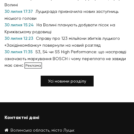
Волині
30 липня 17:37
Луцькрада призначила нових заступниць
міського голови
30 липня 15:24
На Волині планують добувати пісок на
Крижівському родовищі
30 липня 12:23
Справу про 123 мільйони збитків луцького
«Західінкомбанку» повернули на новий розгляд
30 липня 11:35
S3, S4 чи S5 High Performance: що насправді
означають маркування BOSCH і чому переплата не завжди
має сенс
Усі новини розділу
Контактні дані
Волинська область, місто Луцьк