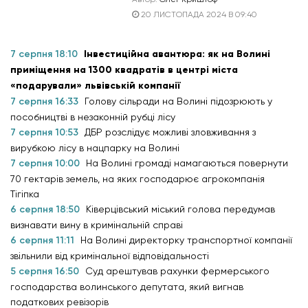
20 ЛИСТОПАДА 2024 В 09:40
7 серпня 18:10
Інвестиційна авантюра: як на Волині
приміщення на 1300 квадратів в центрі міста
«подарували» львівській компанії
7 серпня 16:33
Голову сільради на Волині підозрюють у
пособництві в незаконній рубці лісу
7 серпня 10:53
ДБР розслідує можливі зловживання з
вирубкою лісу в нацпарку на Волині
7 серпня 10:00
На Волині громаді намагаються повернути
70 гектарів земель, на яких господарює агрокомпанія
Тігіпка
6 серпня 18:50
Ківерцівський міський голова передумав
визнавати вину в кримінальній справі
6 серпня 11:11
На Волині директорку транспортної компанії
звільнили від кримінальної відповідальності
5 серпня 16:50
Суд арештував рахунки фермерського
господарства волинського депутата, який вигнав
податкових ревізорів