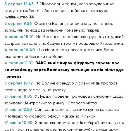
5 серпня 12:43
З Міноборони та луцького забудовника
стягують майже мільйон гривень пайового внеску за
будівництво ЖК
5 серпня 9:56
Фірмі на Волині, попри змову на тендері,
залишили понад два мільйони гривень за підряд
4 серпня 18:01
На Волині оголосили підозру депутату, який
відправляв підлеглих будувати хату посадовцю Укрзалізниці
4 серпня 16:40
Що відомо про нового керівника Бюро
економічної безпеки на Волині
4 серпня 11:01
ВАКС виніс вирок фігуранту справи про
контрабанду через Волинську митницю на пів мільярда
гривень
3 серпня 18:12
На Волині орендар лісових угідь програв
позов щодо земель у нацпарку
31 липня 18:05
У Луцьку провели громадські слухання щодо
забудови Центрального ринку і Старого міста
31 липня 12:50
Син волинського лісівника купив конюшню
«Поліського лісового офісу» майже за мільйон
31 липня 10:00
З держпідприємства «Ліси України» стягують
сотні тисяч гривень через незаконну вирубку в нацпарку