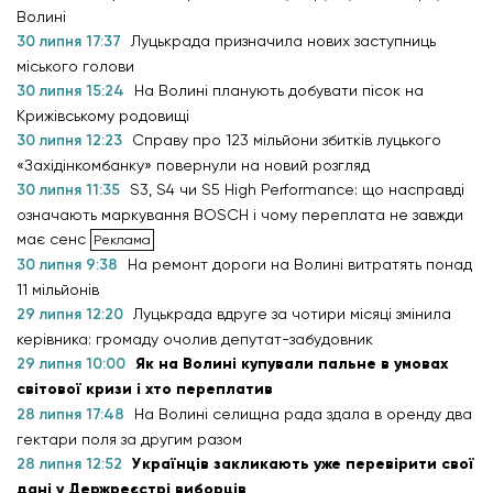
Волині
30 липня 17:37
Луцькрада призначила нових заступниць
міського голови
30 липня 15:24
На Волині планують добувати пісок на
Крижівському родовищі
30 липня 12:23
Справу про 123 мільйони збитків луцького
«Західінкомбанку» повернули на новий розгляд
30 липня 11:35
S3, S4 чи S5 High Performance: що насправді
означають маркування BOSCH і чому переплата не завжди
має сенс
30 липня 9:38
На ремонт дороги на Волині витратять понад
11 мільйонів
29 липня 12:20
Луцькрада вдруге за чотири місяці змінила
керівника: громаду очолив депутат-забудовник
29 липня 10:00
Як на Волині купували пальне в умовах
світової кризи і хто переплатив
28 липня 17:48
На Волині селищна рада здала в оренду два
гектари поля за другим разом
28 липня 12:52
Українців закликають уже перевірити свої
дані у Держреєстрі виборців