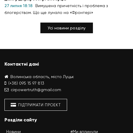
27 липня 18:18
Вимушена причетність і проблема з
блогерством. Що ще лунало на «Фронтері»
Усі новини розділу
Контактні дані
Волинська область, місто Луцьк
(+38) 095 15 97 813
cirpowertruth@gmail.com
ПІДТРИМАТИ ПРОЕКТ
Розділи сайту
Новини
#Ми вплинули