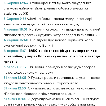
5 Серпня 12:43
З Міноборони та луцького забудовника
стягують майже мільйон гривень пайового внеску за
будівництво ЖК
5 Серпня 9:56
Фірмі на Волині, попри змову на тендері,
залишили понад два мільйони гривень за підряд
4 серпня 18:01
На Волині оголосили підозру депутату, який
відправляв підлеглих будувати хату посадовцю Укрзалізниці
4 серпня 16:40
Що відомо про нового керівника Бюро
економічної безпеки на Волині
4 серпня 11:01
ВАКС виніс вирок фігуранту справи про
контрабанду через Волинську митницю на пів мільярда
гривень
3 серпня 18:12
На Волині орендар лісових угідь програв
позов щодо земель у нацпарку
31 липня 18:05
У Луцьку провели громадські слухання щодо
забудови Центрального ринку і Старого міста
31 липня 12:50
Син волинського лісівника купив конюшню
«Поліського лісового офісу» майже за мільйон
31 липня 10:00
З держпідприємства «Ліси України» стягують
сотні тисяч гривень через незаконну вирубку в нацпарку