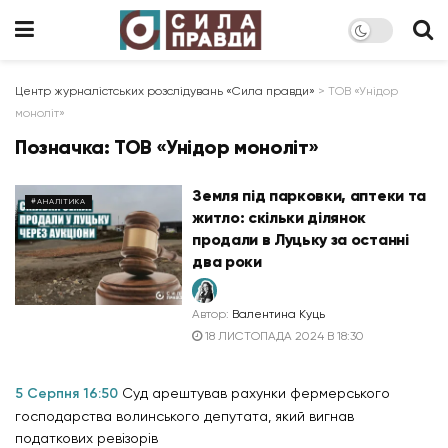
Центр журналістських розслідувань «Сила правди»
>
ТОВ «Унідор
моноліт»
Позначка:
ТОВ «Унідор моноліт»
Земля під парковки, аптеки та
#АНАЛІТИКА
житло: скільки ділянок
продали в Луцьку за останні
два роки
Автор:
Валентина Куць
18 ЛИСТОПАДА 2024 В 18:30
5 Серпня 16:50
Суд арештував рахунки фермерського
господарства волинського депутата, який вигнав
податкових ревізорів