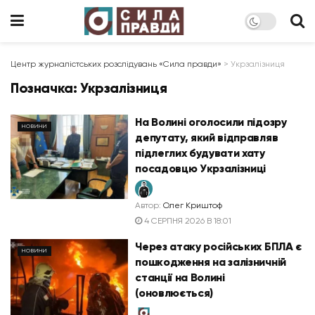
Центр журналістських розслідувань «Сила правди»
>
Укрзалізниця
Позначка:
Укрзалізниця
На Волині оголосили підозру
НОВИНИ
депутату, який відправляв
підлеглих будувати хату
посадовцю Укрзалізниці
Автор:
Олег Криштоф
4 СЕРПНЯ 2026 В 18:01
Через атаку російських БПЛА є
НОВИНИ
пошкодження на залізничній
станції на Волині
(оновлюється)