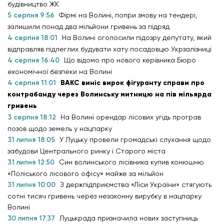
будівництво ЖК
5 серпня 9:56
Фірмі на Волині, попри змову на тендері,
залишили понад два мільйони гривень за підряд
4 серпня 18:01
На Волині оголосили підозру депутату, який
відправляв підлеглих будувати хату посадовцю Укрзалізниці
4 серпня 16:40
Що відомо про нового керівника Бюро
економічної безпеки на Волині
4 серпня 11:01
ВАКС виніс вирок фігуранту справи про
контрабанду через Волинську митницю на пів мільярда
гривень
3 серпня 18:12
На Волині орендар лісових угідь програв
позов щодо земель у нацпарку
31 липня 18:05
У Луцьку провели громадські слухання щодо
забудови Центрального ринку і Старого міста
31 липня 12:50
Син волинського лісівника купив конюшню
«Поліського лісового офісу» майже за мільйон
31 липня 10:00
З держпідприємства «Ліси України» стягують
сотні тисяч гривень через незаконну вирубку в нацпарку
Волині
30 липня 17:37
Луцькрада призначила нових заступниць