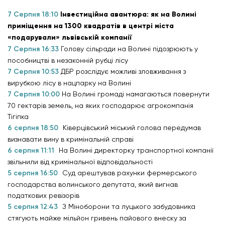
7 Серпня 18:10
Інвестиційна авантюра: як на Волині
приміщення на 1300 квадратів в центрі міста
«подарували» львівській компанії
7 Серпня 16:33
Голову сільради на Волині підозрюють у
пособництві в незаконній рубці лісу
7 Серпня 10:53
ДБР розслідує можливі зловживання з
вирубкою лісу в нацпарку на Волині
7 Серпня 10:00
На Волині громаді намагаються повернути
70 гектарів земель, на яких господарює агрокомпанія
Тігіпка
6 серпня 18:50
Ківерцівський міський голова передумав
визнавати вину в кримінальній справі
6 серпня 11:11
На Волині директорку транспортної компанії
звільнили від кримінальної відповідальності
5 серпня 16:50
Суд арештував рахунки фермерського
господарства волинського депутата, який вигнав
податкових ревізорів
5 серпня 12:43
З Міноборони та луцького забудовника
стягують майже мільйон гривень пайового внеску за