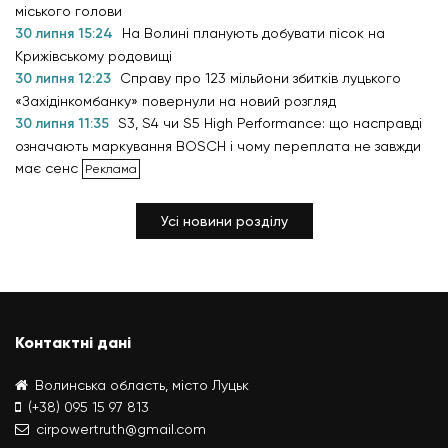
міського голови
30 липня 15:24
На Волині планують добувати пісок на
Крижівському родовищі
30 липня 12:23
Справу про 123 мільйони збитків луцького
«Західінкомбанку» повернули на новий розгляд
30 липня 11:35
S3, S4 чи S5 High Performance: що насправді
означають маркування BOSCH і чому переплата не завжди
має сенс
Усі новини розділу
Контактні дані
Волинська область, місто Луцьк
(+38) 095 15 97 813
cirpowertruth@gmail.com