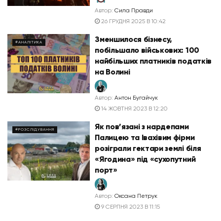
Автор:
Сила Правди
26 ГРУДНЯ 2025 В 10:42
Зменшилося бізнесу,
#АНАЛІТИКА
побільшало військових: 100
найбільших платників податків
на Волині
Автор:
Антон Бугайчук
14 ЖОВТНЯ 2023 В 12:20
Як пов’язані з нардепами
#РОЗСЛІДУВАННЯ
Палицею та Івахівим фірми
розіграли гектари землі біля
«Ягодина» під «сухопутний
порт»
Автор:
Оксана Петрук
9 СЕРПНЯ 2023 В 11:15