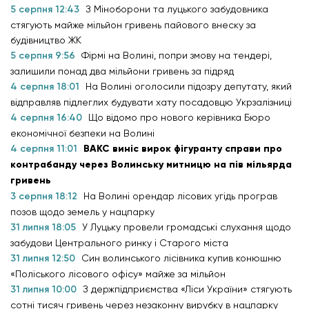
5 серпня 12:43
З Міноборони та луцького забудовника
стягують майже мільйон гривень пайового внеску за
будівництво ЖК
5 серпня 9:56
Фірмі на Волині, попри змову на тендері,
залишили понад два мільйони гривень за підряд
4 серпня 18:01
На Волині оголосили підозру депутату, який
відправляв підлеглих будувати хату посадовцю Укрзалізниці
4 серпня 16:40
Що відомо про нового керівника Бюро
економічної безпеки на Волині
4 серпня 11:01
ВАКС виніс вирок фігуранту справи про
контрабанду через Волинську митницю на пів мільярда
гривень
3 серпня 18:12
На Волині орендар лісових угідь програв
позов щодо земель у нацпарку
31 липня 18:05
У Луцьку провели громадські слухання щодо
забудови Центрального ринку і Старого міста
31 липня 12:50
Син волинського лісівника купив конюшню
«Поліського лісового офісу» майже за мільйон
31 липня 10:00
З держпідприємства «Ліси України» стягують
сотні тисяч гривень через незаконну вирубку в нацпарку