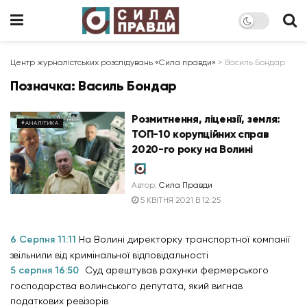
Центр журналістських розслідувань «Сила правди»
>
Василь Бондар
Позначка:
Василь Бондар
Розмитнення, ліцензії, земля:
#АНАЛІТИКА
ТОП-10 корупційних справ
2020-го року на Волині
Автор:
Сила Правди
5 КВІТНЯ 2021 В 12:25
6 Серпня 11:11
На Волині директорку транспортної компанії
звільнили від кримінальної відповідальності
5 серпня 16:50
Суд арештував рахунки фермерського
господарства волинського депутата, який вигнав
податкових ревізорів