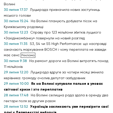
Волині
30 липня 17:37
Луцькрада призначила нових заступниць
міського голови
30 липня 15:24
На Волині планують добувати пісок на
Крижівському родовищі
30 липня 12:23
Справу про 123 мільйони збитків луцького
«Західінкомбанку» повернули на новий розгляд
30 липня 11:35
S3, S4 чи S5 High Performance: що насправді
означають маркування BOSCH і чому переплата не завжди
має сенс
30 липня 9:38
На ремонт дороги на Волині витратять понад
11 мільйонів
29 липня 12:20
Луцькрада вдруге за чотири місяці змінила
керівника: громаду очолив депутат-забудовник
29 липня 10:00
Як на Волині купували пальне в умовах
світової кризи і хто переплатив
28 липня 17:48
На Волині селищна рада здала в оренду два
гектари поля за другим разом
28 липня 12:52
Українців закликають уже перевірити свої
дані у Держреєстрі виборців