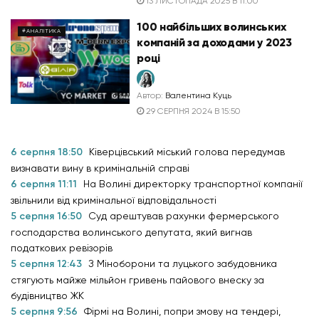
13 ЛИСТОПАДА 2025 В 11:00
100 найбільших волинських
#АНАЛІТИКА
компаній за доходами у 2023
році
Автор:
Валентина Куць
29 СЕРПНЯ 2024 В 15:50
6 серпня 18:50
Ківерцівський міський голова передумав
визнавати вину в кримінальній справі
6 серпня 11:11
На Волині директорку транспортної компанії
звільнили від кримінальної відповідальності
5 серпня 16:50
Суд арештував рахунки фермерського
господарства волинського депутата, який вигнав
податкових ревізорів
5 серпня 12:43
З Міноборони та луцького забудовника
стягують майже мільйон гривень пайового внеску за
будівництво ЖК
5 серпня 9:56
Фірмі на Волині, попри змову на тендері,