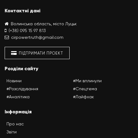
Контактні дані
Волинська область, місто Луцьк
(+38) 095 15 97 813
cirpowertruth@gmail.com
ПІДТРИМАТИ ПРОЕКТ
Розділи сайту
Новини
#Ми вплинули
#Розслідування
#Спецтема
#Аналітика
#Лайфхак
Інформація
Про нас
Звіти