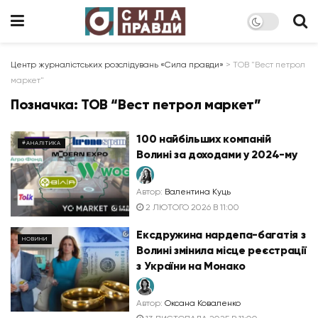
Центр журналістських розслідувань «Сила правди»
>
ТОВ "Вест петрол
маркет"
Позначка:
ТОВ “Вест петрол маркет”
100 найбільших компаній
#АНАЛІТИКА
Волині за доходами у 2024-му
Автор:
Валентина Куць
2 ЛЮТОГО 2026 В 11:00
Ексдружина нардепа-багатія з
НОВИНИ
Волині змінила місце реєстрації
з України на Монако
Автор:
Оксана Коваленко