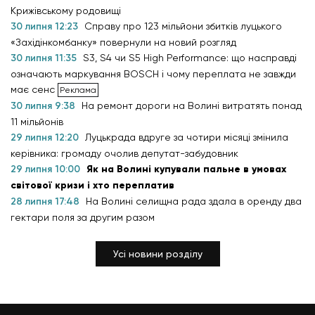
Крижівському родовищі
30 липня 12:23
Справу про 123 мільйони збитків луцького
«Західінкомбанку» повернули на новий розгляд
30 липня 11:35
S3, S4 чи S5 High Performance: що насправді
означають маркування BOSCH і чому переплата не завжди
має сенс
30 липня 9:38
На ремонт дороги на Волині витратять понад
11 мільйонів
29 липня 12:20
Луцькрада вдруге за чотири місяці змінила
керівника: громаду очолив депутат-забудовник
29 липня 10:00
Як на Волині купували пальне в умовах
світової кризи і хто переплатив
28 липня 17:48
На Волині селищна рада здала в оренду два
гектари поля за другим разом
Усі новини розділу