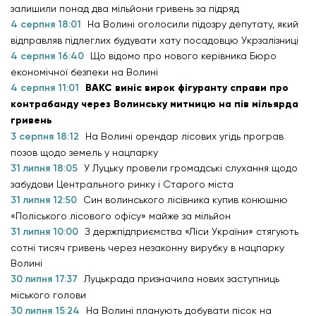
залишили понад два мільйони гривень за підряд
4 серпня 18:01
На Волині оголосили підозру депутату, який
відправляв підлеглих будувати хату посадовцю Укрзалізниці
4 серпня 16:40
Що відомо про нового керівника Бюро
економічної безпеки на Волині
4 серпня 11:01
ВАКС виніс вирок фігуранту справи про
контрабанду через Волинську митницю на пів мільярда
гривень
3 серпня 18:12
На Волині орендар лісових угідь програв
позов щодо земель у нацпарку
31 липня 18:05
У Луцьку провели громадські слухання щодо
забудови Центрального ринку і Старого міста
31 липня 12:50
Син волинського лісівника купив конюшню
«Поліського лісового офісу» майже за мільйон
31 липня 10:00
З держпідприємства «Ліси України» стягують
сотні тисяч гривень через незаконну вирубку в нацпарку
Волині
30 липня 17:37
Луцькрада призначила нових заступниць
міського голови
30 липня 15:24
На Волині планують добувати пісок на