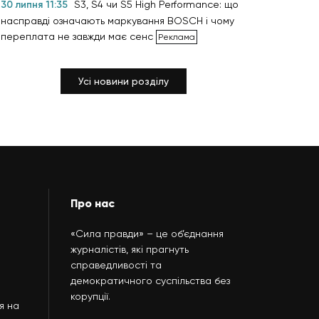
30 липня 11:35
S3, S4 чи S5 High Performance: що
насправді означають маркування BOSCH і чому
переплата не завжди має сенс
Усі новини розділу
Про нас
«Сила правди» – це об’єднання
журналістів, які прагнуть
справедливості та
демократичного суспільства без
корупції.
я на