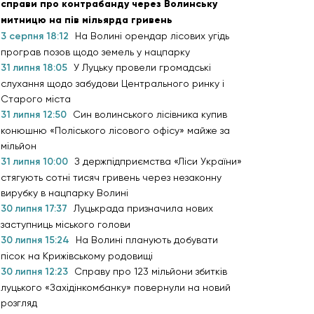
справи про контрабанду через Волинську
митницю на пів мільярда гривень
3 серпня 18:12
На Волині орендар лісових угідь
програв позов щодо земель у нацпарку
31 липня 18:05
У Луцьку провели громадські
слухання щодо забудови Центрального ринку і
Старого міста
31 липня 12:50
Син волинського лісівника купив
конюшню «Поліського лісового офісу» майже за
мільйон
31 липня 10:00
З держпідприємства «Ліси України»
стягують сотні тисяч гривень через незаконну
вирубку в нацпарку Волині
30 липня 17:37
Луцькрада призначила нових
заступниць міського голови
30 липня 15:24
На Волині планують добувати
пісок на Крижівському родовищі
30 липня 12:23
Справу про 123 мільйони збитків
луцького «Західінкомбанку» повернули на новий
розгляд