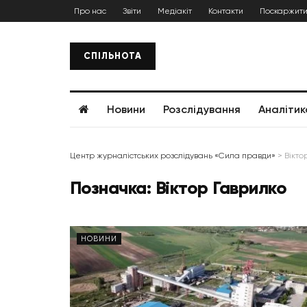
Про нас
Звіти
Медіакіт
Контакти
Поскаржити
СПІЛЬНОТА
Новини
Розслідування
Аналітик
Центр журналістських розслідувань «Сила правди»
>
Вікто
Позначка:
Віктор Гаврилко
НОВИНИ