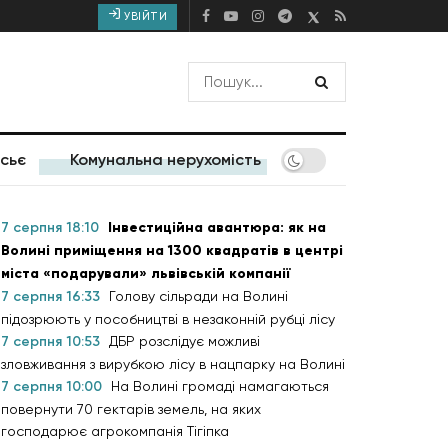
УВІЙТИ
сьє
Комунальна нерухомість
7 серпня 18:10
Інвестиційна авантюра: як на
Волині приміщення на 1300 квадратів в центрі
міста «подарували» львівській компанії
7 серпня 16:33
Голову сільради на Волині
підозрюють у пособництві в незаконній рубці лісу
7 серпня 10:53
ДБР розслідує можливі
зловживання з вирубкою лісу в нацпарку на Волині
7 серпня 10:00
На Волині громаді намагаються
повернути 70 гектарів земель, на яких
господарює агрокомпанія Тігіпка