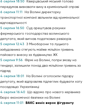
6 серпня 18:50
Ківерцівський міський голова
передумав визнавати вину в кримінальній справі
6 серпня 11:11
На Волині директорку
транспортної компанії звільнили від кримінальної
відповідальності
5 серпня 16:50
Суд арештував рахунки
фермерського господарства волинського
депутата, який вигнав податкових ревізорів
5 серпня 12:43
З Міноборони та луцького
забудовника стягують майже мільйон гривень
пайового внеску за будівництво ЖК
5 серпня 9:56
Фірмі на Волині, попри змову на
тендері, залишили понад два мільйони гривень за
підряд
4 серпня 18:01
На Волині оголосили підозру
депутату, який відправляв підлеглих будувати хату
посадовцю Укрзалізниці
4 серпня 16:40
Що відомо про нового керівника
Бюро економічної безпеки на Волині
4 серпня 11:01
ВАКС виніс вирок фігуранту