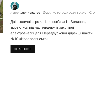
Автор:
Олег Криштоф
20 ЛИСТОПАДА 2024 В 09:40
0
Дві столичні фірми, тісно пов’язані з Волинню,
змовилися під час тендеру із закупівлі
електроенергії для Передпускової дирекції шахти
№10 «Нововолинська». ...
ДЕТАЛЬНІШЕ