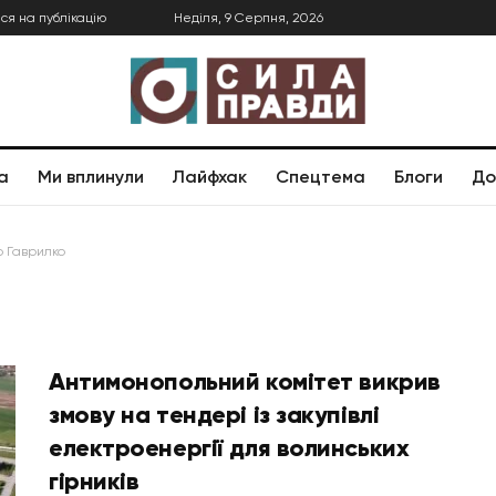
ся на публікацію
Неділя, 9 Серпня, 2026
а
Ми вплинули
Лайфхак
Спецтема
Блоги
До
р Гаврилко
Антимонопольний комітет викрив
змову на тендері із закупівлі
електроенергії для волинських
гірників