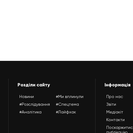
Розділи сайту
Інформація
Новини
#Ми вплинули
Про нас
#Розслідування
#Спецтема
Звіти
#Аналітика
#Лайфхак
Медіакіт
Контакти
Поскаржитис
публікацію