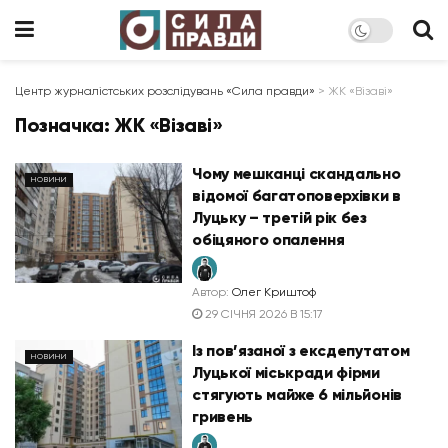
Центр журналістських розслідувань «Сила правди»
>
ЖК «Візаві»
Позначка:
ЖК «Візаві»
Чому мешканці скандально
НОВИНИ
відомої багатоповерхівки в
Луцьку – третій рік без
обіцяного опалення
Автор:
Олег Криштоф
29 СІЧНЯ 2026 В 15:17
Із пов’язаної з ексдепутатом
НОВИНИ
Луцької міськради фірми
стягують майже 6 мільйонів
гривень