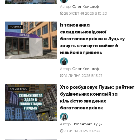
Автор:
Олег Криштоф
28 ЖОВТНЯ 2025 В 10:20
Із замовника
НОВИНИ
скандальновідомої
багатоповерхівки в Луцьку
хочуть стягнути майже 6
мільйонів гривень
Автор:
Олег Криштоф
16 ЛИПНЯ 2025 В 15:27
Хто розбудовує Луцьк: рейтинг
#АНАЛІТИКА
будівельних компаній за
кількістю зведених
багатоповерхівок
Автор:
Валентина Куць
2 СІЧНЯ 2025 В 13:30