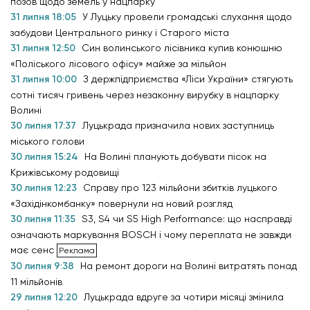
позов щодо земель у нацпарку
31 липня 18:05
У Луцьку провели громадські слухання щодо
забудови Центрального ринку і Старого міста
31 липня 12:50
Син волинського лісівника купив конюшню
«Поліського лісового офісу» майже за мільйон
31 липня 10:00
З держпідприємства «Ліси України» стягують
сотні тисяч гривень через незаконну вирубку в нацпарку
Волині
30 липня 17:37
Луцькрада призначила нових заступниць
міського голови
30 липня 15:24
На Волині планують добувати пісок на
Крижівському родовищі
30 липня 12:23
Справу про 123 мільйони збитків луцького
«Західінкомбанку» повернули на новий розгляд
30 липня 11:35
S3, S4 чи S5 High Performance: що насправді
означають маркування BOSCH і чому переплата не завжди
має сенс
30 липня 9:38
На ремонт дороги на Волині витратять понад
11 мільйонів
29 липня 12:20
Луцькрада вдруге за чотири місяці змінила