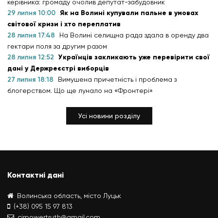
керівника: громаду очолив депутат-забудовник
29 липня 10:00
Як на Волині купували пальне в умовах
світової кризи і хто переплатив
28 липня 17:48
На Волині селищна рада здала в оренду два
гектари поля за другим разом
28 липня 12:52
Українців закликають уже перевірити свої
дані у Держреєстрі виборців
27 липня 18:18
Вимушена причетність і проблема з
блогерством. Що ще лунало на «Фронтері»
Усі новини розділу
Контактні дані
Волинська область, місто Луцьк
(+38) 095 15 97 813
cirpowertruth@gmail.com