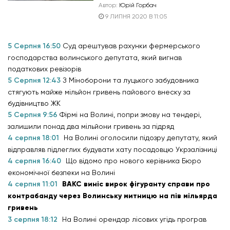
Автор:
Юрій Горбач
9 ЛИПНЯ 2020 В 11:05
5 Серпня 16:50
Суд арештував рахунки фермерського
господарства волинського депутата, який вигнав
податкових ревізорів
5 Серпня 12:43
З Міноборони та луцького забудовника
стягують майже мільйон гривень пайового внеску за
будівництво ЖК
5 Серпня 9:56
Фірмі на Волині, попри змову на тендері,
залишили понад два мільйони гривень за підряд
4 серпня 18:01
На Волині оголосили підозру депутату, який
відправляв підлеглих будувати хату посадовцю Укрзалізниці
4 серпня 16:40
Що відомо про нового керівника Бюро
економічної безпеки на Волині
4 серпня 11:01
ВАКС виніс вирок фігуранту справи про
контрабанду через Волинську митницю на пів мільярда
гривень
3 серпня 18:12
На Волині орендар лісових угідь програв