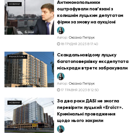
Антимонопольники
НОВИНИ
оштрафували пов’язані з
колишнім луцьким депутатом
фірми за змову на аукціоні
Автор:
Оксана Петрук
18 ГРУДНЯ 2023 В 17:40
Скандальновідому луцьку
#АНАЛІТИКА
багатоповерхівку ексдепутата
міськради втретє забракували
Автор:
Оксана Петрук
17 ТРАВНЯ 2023 В 12:50
За два роки ДАБІ не змогла
НОВИНИ
перевірити луцький «Егоїст».
Кримінальні провадження
щодо нього закрили