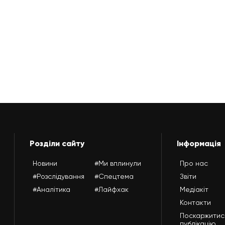
Розділи сайту
Інформація
Новини
#Ми вплинули
Про нас
#Розслідування
#Спецтема
Звіти
#Аналітика
#Лайфхак
Медіакіт
Контакти
Поскаржитис
публікацію