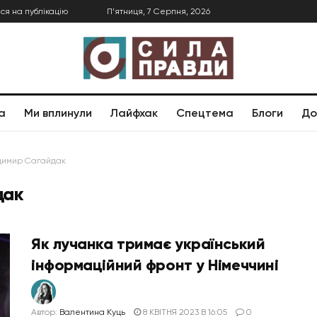
ся на публікацію
П’ятниця, 7 Серпня, 2026
а
Ми вплинули
Лайфхак
Спецтема
Блоги
До
димир Сагайдак
дак
Як лучанка тримає український
інформаційний фронт у Німеччині
Автор:
Валентина Куць
8 КВІТНЯ 2023 В 16:05
0