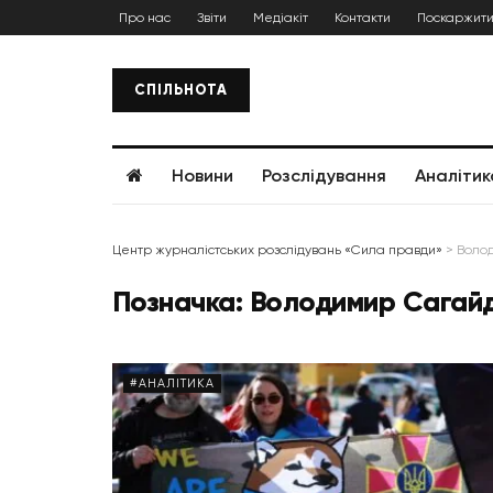
Про нас
Звіти
Медіакіт
Контакти
Поскаржити
СПІЛЬНОТА
Новини
Розслідування
Аналітик
Центр журналістських розслідувань «Сила правди»
>
Воло
Позначка:
Володимир Сагай
#АНАЛІТИКА