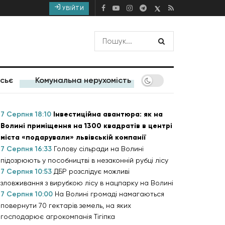
УВІЙТИ
сьє
Комунальна нерухомість
7 Серпня 18:10
Інвестиційна авантюра: як на
Волині приміщення на 1300 квадратів в центрі
міста «подарували» львівській компанії
7 Серпня 16:33
Голову сільради на Волині
підозрюють у пособництві в незаконній рубці лісу
7 Серпня 10:53
ДБР розслідує можливі
зловживання з вирубкою лісу в нацпарку на Волині
7 Серпня 10:00
На Волині громаді намагаються
повернути 70 гектарів земель, на яких
господарює агрокомпанія Тігіпка