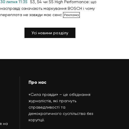
30 липня 11:35
S3, S4 чи S5 High Performance: що
насправді означають маркування BOSCH і чому
переплата не завжди має сенс
Усі новини розділу
Про нас
«Сила правди» – це об’єднання
журналістів, які прагнуть
справедливості та
демократичного суспільства без
корупції.
я на