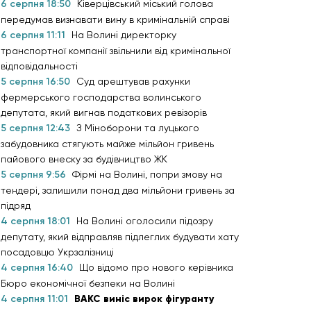
6 серпня 18:50
Ківерцівський міський голова
передумав визнавати вину в кримінальній справі
6 серпня 11:11
На Волині директорку
транспортної компанії звільнили від кримінальної
відповідальності
5 серпня 16:50
Суд арештував рахунки
фермерського господарства волинського
депутата, який вигнав податкових ревізорів
5 серпня 12:43
З Міноборони та луцького
забудовника стягують майже мільйон гривень
пайового внеску за будівництво ЖК
5 серпня 9:56
Фірмі на Волині, попри змову на
тендері, залишили понад два мільйони гривень за
підряд
4 серпня 18:01
На Волині оголосили підозру
депутату, який відправляв підлеглих будувати хату
посадовцю Укрзалізниці
4 серпня 16:40
Що відомо про нового керівника
Бюро економічної безпеки на Волині
4 серпня 11:01
ВАКС виніс вирок фігуранту