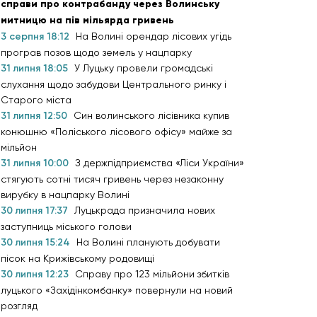
справи про контрабанду через Волинську
митницю на пів мільярда гривень
3 серпня 18:12
На Волині орендар лісових угідь
програв позов щодо земель у нацпарку
31 липня 18:05
У Луцьку провели громадські
слухання щодо забудови Центрального ринку і
Старого міста
31 липня 12:50
Син волинського лісівника купив
конюшню «Поліського лісового офісу» майже за
мільйон
31 липня 10:00
З держпідприємства «Ліси України»
стягують сотні тисяч гривень через незаконну
вирубку в нацпарку Волині
30 липня 17:37
Луцькрада призначила нових
заступниць міського голови
30 липня 15:24
На Волині планують добувати
пісок на Крижівському родовищі
30 липня 12:23
Справу про 123 мільйони збитків
луцького «Західінкомбанку» повернули на новий
розгляд