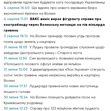
відправляв підлеглих будувати хату посадовцю Укрзалізниці
4 серпня 16:40
Що відомо про нового керівника Бюро
економічної безпеки на Волині
4 серпня 11:01
ВАКС виніс вирок фігуранту справи про
контрабанду через Волинську митницю на пів мільярда
гривень
3 серпня 18:12
На Волині орендар лісових угідь програв
позов щодо земель у нацпарку
31 липня 18:05
У Луцьку провели громадські слухання щодо
забудови Центрального ринку і Старого міста
31 липня 12:50
Син волинського лісівника купив конюшню
«Поліського лісового офісу» майже за мільйон
31 липня 10:00
З держпідприємства «Ліси України» стягують
сотні тисяч гривень через незаконну вирубку в нацпарку
Волині
30 липня 17:37
Луцькрада призначила нових заступниць
міського голови
30 липня 15:24
На Волині планують добувати пісок на
Крижівському родовищі
30 липня 12:23
Справу про 123 мільйони збитків луцького