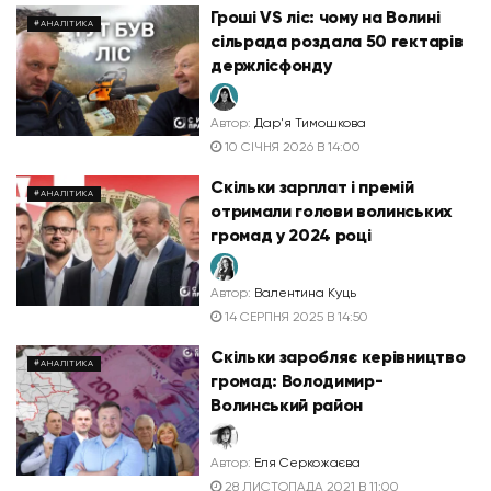
Гроші VS ліс: чому на Волині
#АНАЛІТИКА
сільрада роздала 50 гектарів
держлісфонду
Автор:
Дар'я Тимошкова
10 СІЧНЯ 2026 В 14:00
Скільки зарплат і премій
#АНАЛІТИКА
отримали голови волинських
громад у 2024 році
Автор:
Валентина Куць
14 СЕРПНЯ 2025 В 14:50
Скільки заробляє керівництво
#АНАЛІТИКА
громад: Володимир-
Волинський район
Автор:
Еля Серкожаєва
28 ЛИСТОПАДА 2021 В 11:00