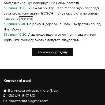
«Західінкомбанку» повернули на новий розгляд
30 липня 11:35
S3, S4 чи S5 High Performance: що насправді
означають маркування BOSCH і чому переплата не завжди
має сенс
30 липня 9:38
На ремонт дороги на Волині витратять понад
11 мільйонів
29 липня 12:20
Луцькрада вдруге за чотири місяці змінила
керівника: громаду очолив депутат-забудовник
Усі новини розділу
Контактні дані
Волинська область, місто Луцьк
(+38) 095 15 97 813
cirpowertruth@gmail.com