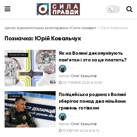
Центр журналістських розслідувань «Сила правди»
>
Юрій Ковальчук
Позначка:
Юрій Ковальчук
Як на Волині декомунізують
#АНАЛІТИКА
пам’ятки і хто за це платить?
Автор:
Олег Криштоф
25 ТРАВНЯ 2026 В 16:50
Поліцейська родина з Волині
НОВИНИ
зберігає понад два мільйони
гривень готівкою
Автор:
Олег Криштоф
15 КВІТНЯ 2026 В 16:12