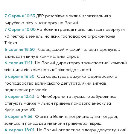
7 Серпня 10:53
ДБР розслідує можливі зловживання з
вирубкою лісу в нацпарку на Волині
7 Серпня 10:00
На Волині громаді намагаються повернути
70 гектарів земель, на яких господарює агрокомпанія
Тігіпка
6 серпня 18:50
Ківерцівський міський голова передумав
визнавати вину в кримінальній справі
6 серпня 11:11
На Волині директорку транспортної компанії
звільнили від кримінальної відповідальності
5 серпня 16:50
Суд арештував рахунки фермерського
господарства волинського депутата, який вигнав
податкових ревізорів
5 серпня 12:43
З Міноборони та луцького забудовника
стягують майже мільйон гривень пайового внеску за
будівництво ЖК
5 серпня 9:56
Фірмі на Волині, попри змову на тендері,
залишили понад два мільйони гривень за підряд
4 серпня 18:01
На Волині оголосили підозру депутату, який