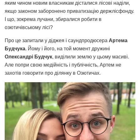
яким чином новим власникам дісталися лісові наділи,
якщо законом заборонено приватизацію держлісфонду.
І що, зокрема лучани, збиралися робити в
озютичівському лісі?
Про це запитали у діджея і саундпродюсера
Артема
Будчука
. Йому і його, на той момент дружині
Олександрі Будчук
, виділили землю у цьому масиві.
Але попри свою медійність і публічність, Артем не
захотів говорити про ділянку в Озютичах.