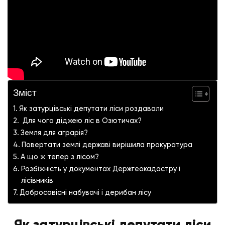
Зміст
Як затурцівські депутати ліси роздавали
Для чого діджею ліс в Озютичах?
Земля для аграрія?
Повертати землі державі вирішила прокуратура
А що ж тепер з лісом?
Розбіжність у документах Держгеокадастру і
лісівників
Добросовісні набувачі і дерибан лісу
Як затурцівські депутати ліси