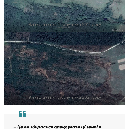
Вигляд ділянки зі супутника 2012 року
Вигляд ділянки зі супутника 2021 року
– Це ви збиралися орендувати ці землі в