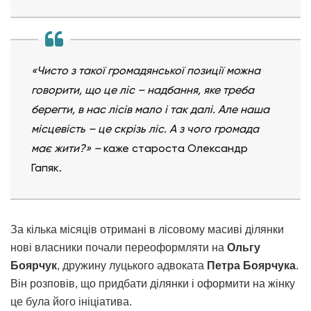
«Чисто з такої громадянської позиції
можна
говорити, що це ліс
–
надбання, яке треба
берегти, в нас лісів мало і так далі. Але наша
місцевість
–
це скрізь ліс. А з чого громада
має жити?»
–
каже староста Олександр
Гапяк.
За кілька місяців отримані в лісовому масиві ділянки
нові власники почали переоформляти на
Ольгу
Боярчук
, дружину луцького адвоката
Петра Боярчука
.
Він розповів, що придбати ділянки і оформити на жінку
це була його ініціатива.