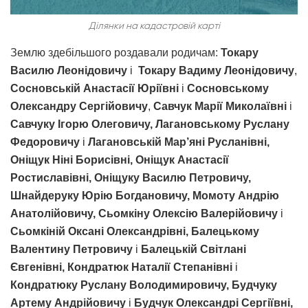
Ділянки на кадастровій карті
Землю здебільшого роздавали родичам:
Токару
Василю Леонідовичу
і
Токару Вадиму Леонідовичу
,
Сосновській Анастасії Юріївні
і
Сосновському
Олександру Сергійовичу
,
Савчук Марії Миколаївні
і
Савчуку Ігорю Олеговичу, Лагановському Руслану
Федоровичу
і
Лагановській Мар’яні Русланівні,
Оніщук Ніні Борисівні, Оніщук Анастасії
Ростиславівні, Оніщуку Василю Петровичу,
Шнайдеруку Юрію Богдановичу, Момоту Андрію
Анатолійовичу
,
Сьомкіну Олексію Валерійовичу
і
Сьомкіній Оксані Олександрівні, Балецькому
Валентину Петровичу
і
Балецькій Світлані
Євгенівні, Кондратюк Наталії Степанівні
і
Кондратюку Руслану Володимировичу, Будчуку
Артему Андрійовичу
і
Будчук Олександрі Сергіївні,