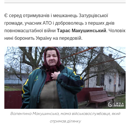
Є
серед отримувачів і мешканець Затурцівської
громади, учасник АТО і доброволець з перших днів
повномасштабної війни
Тарас Макушинський
. Чоловік
нині боронить Україну на передовій.
Валентина Макушинська, мама військовослужбовця, який
отримав ділянку