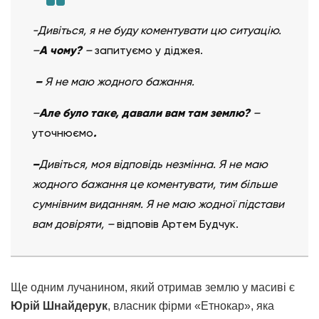
-Дивіться, я не буду коментувати цю ситуацію.
–
А чому?
–
запитуємо у діджея.
–
Я не маю жодного бажання.
–
Але було таке, давали вам там землю?
–
уточнюємо
.
–
Дивіться, моя відповідь незмінна. Я не маю
жодного бажання це коментувати, тим більше
сумнівним виданням. Я не маю жодної підстави
вам довіряти, –
відповів Артем Будчук.
Ще одним лучанином, який отримав землю у масиві є
Юрій Шнайдерук
, власник фірми «Етнокар», яка