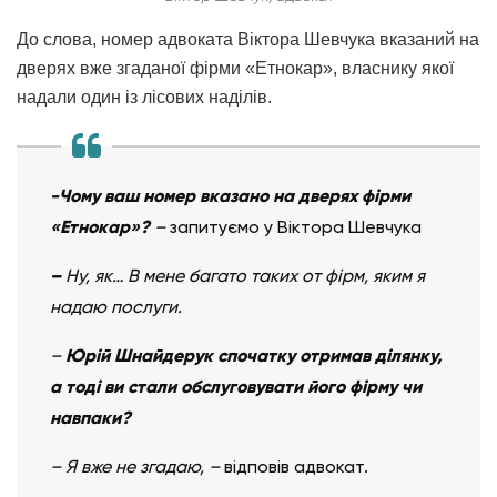
До слова, номер адвоката Віктора Шевчука вказаний на
дверях вже згаданої фірми «Етнокар», власнику якої
надали один із лісових наділів.
-Чому ваш номер вказано на дверях фірми
«Етнокар»?
–
запитуємо у Віктора Шевчука
–
Ну, як… В мене багато таких от фірм, яким я
надаю послуги.
–
Юрій Шнайдерук спочатку отримав ділянку,
а тоді ви стали обслуговувати його фірму чи
навпаки?
– Я вже не згадаю,
–
відповів адвокат.