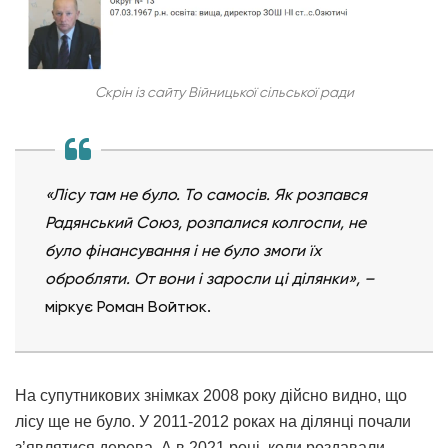
Скрін із сайту Війницької сільської ради
«Лісу там не було. То самосів. Як розпався
Радянський Союз, розпалися колгоспи, не
було фінансування і не було змоги їх
обробляти. От вони і заросли ці ділянки»,
–
міркує Роман Войтюк.
На супутникових знімках 2008 року дійсно видно, що
лісу ще не було. У 2011-2012 роках на ділянці почали
з’являтися дерева. А в 2021 році, коли роздавали