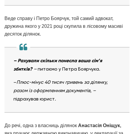
Веде справу і Петро Боярчук, той самий адвокат,
дружина якого у 2021 році скупила в лісовому масиві
десяток ділянок.
– Рахували скільки понесла ваша сім’я
збитків?
–
питаємо у Петра Боярчука.
–
Плюс-мінус 40 тисяч гривень за ділянку,
разом із оформленням документів, –
підрахував юрист
.
До речі, одна з власниць ділянок
Анастасія Оніщук,
яка працює державною виконавицею, у декларації за