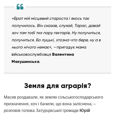
«Брат мій місцевий староста і якось так
получилось. Він сказав, слухай, Тарас, давай
хоч там тобі тих пару гектарів. Ну получиться,
получиться. Бо луцькі, хтозна-хто бере, ну а в
нього нічого немає»,
–
пригадує мама
військовослужбовця
Валентина
Макушинська
.
Земля для аграрія?
Масив роздавали, як землю сільськогосподарського
призначення, хоч і бачили, що вона заліснена,
–
розповів голова Затурцівської громади
Юрій