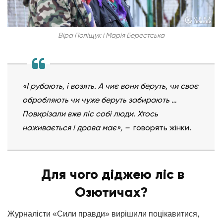
Віра Поліщук і Марія Берестська
«І рубають, і возять. А чиє вони беруть, чи своє
обробляють чи чуже беруть забирають …
Повирізали вже ліс собі люди. Хтось
наживається і дрова має»,
–
говорять жінки.
Для чого діджею ліс в
Озютичах?
Журналісти «Сили правди» вирішили поцікавитися,