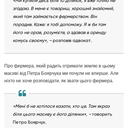
«Ми купили десь біля 10 ділянок, я вже точно не
згадаю. В мене є товариш, хороший знайомий,
який там займається фермерством. Він
порадив. Каже: я тобі допоможу. Я ж би там
його не орав, розумієте, а здавав в оренду
комусь своєму»,
–
розповів адвокат.
Про фермера, який радить отримати землю в цьому
масиві від Петра Боярчука ми почули не вперше. Але
ніхто не хоче розповідати, як звати цього фермера.
«Мені б не хотілося казати, хто це. Там якраз
біля цього масиву є його ділянки»,
–
говорить
Петро Боярчук.