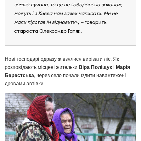
землю лучани, то це не заборонено законом,
можуть і з Києва нам заяви написати. Ми не
мали підстав їм відмовити
»,
–
говорить
староста Олександр Гапяк.
Нові господарі одразу ж взялися вирізати ліс. Як
розповідають місцеві жительки
Віра Поліщук
і
Марія
Берестська
, через село почали їздити навантежені
дровами автівки.