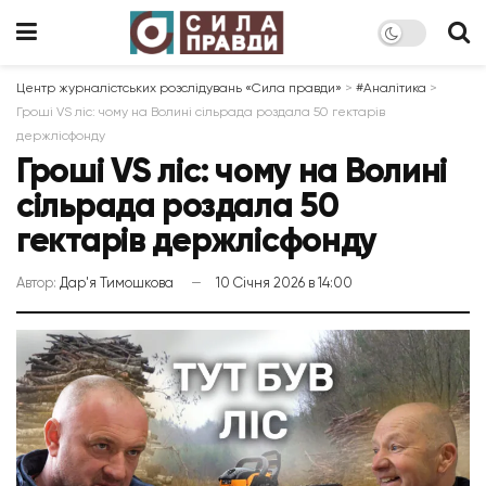
Центр журналістських розслідувань «Сила правди»
>
#Аналітика
>
Гроші VS ліс: чому на Волині сільрада роздала 50 гектарів
держлісфонду
Гроші VS ліс: чому на Волині
сільрада роздала 50
гектарів держлісфонду
Автор:
Дар'я Тимошкова
10 Січня 2026 в 14:00