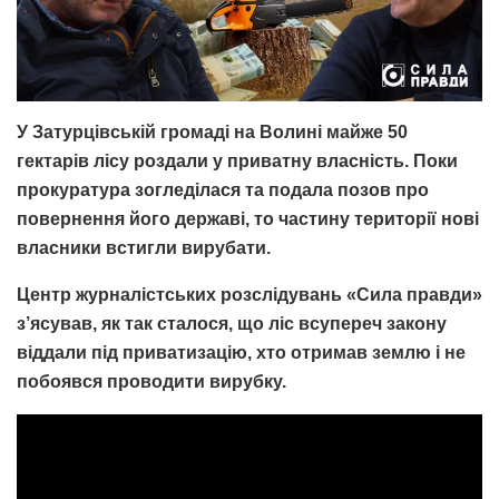
У Затурцівській громаді на Волині майже 50
гектарів лісу роздали у приватну власність. Поки
прокуратура зогледілася та подала позов про
повернення його державі, то частину території нові
власники встигли вирубати.
Центр журналістських розслідувань «Сила правди»
з’ясував, як так сталося, що ліс всупереч закону
віддали під приватизацію, хто отримав землю і не
побоявся проводити вирубку.