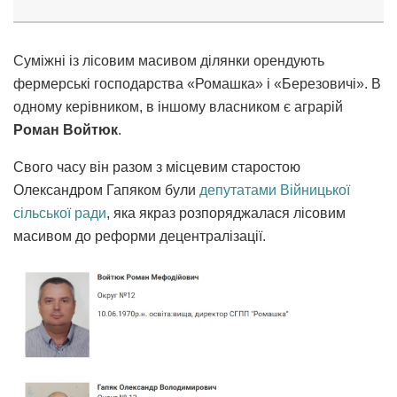
Суміжні із лісовим масивом ділянки орендують
фермерські господарства «Ромашка» і «Березовичі». В
одному керівником, в іншому власником є аграрій
Роман Войтюк
.
Свого часу він разом з місцевим старостою
Олександром Гапяком були
депутатами Війницької
сільської ради
, яка якраз розпоряджалася лісовим
масивом до реформи децентралізації.