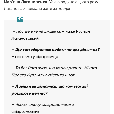
Мар’яна Лагановська
. Усією родиною цього року
Лагановські виїхали жити за кордон.
– Нас це вже не цікавить
, – каже Руслан
Лагановський.
–
Що там збиралися робити на цих ділянках?
–
питаємо у підприємця.
– Та Бог його знає, що хотіли робити. Нічого.
Просто була можливість та й так…
–
А звідки ви дізналися, що там взагалі
роздають цей ліс?
–
Через голову сільради,
–
каже
співрозмовник.