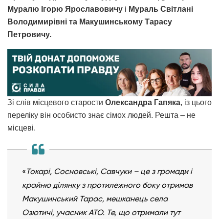
Муралю Ігорю Ярославовичу
і
Мураль Світлані
Володимирівні
та
Макушинському Тарасу
Петровичу.
Зі слів місцевого старости
Олександра Гапяка
, із цього
переліку він особисто знає сімох людей. Решта
–
не
місцеві.
«
Токарі, Сосновські, Савчуки
–
це з громади і
крайню ділянку з протилежного боку отримав
Макушинський Тарас, мешканець села
Озютичі, учасник АТО. Те, що отримали тут