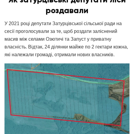
роздавали
У 2021 році депутати Затурцівської сільської ради на
сесії проголосували за те, щоб роздати заліснений
масив між селами Озютичі та Запуст у приватну
власність. Відтак, 24 ділянки майже по 2 гектари кожна,
які належали громаді, отримали нових власників.