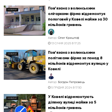
Пов’язана з волинськими
НОВИНИ
олігархами фірма відремонтує
пологовий у Ковелі майже за 30
мільйонів гривень
Автор:
Олег Криштоф
13 СІЧНЯ 2025 В 17:25
Пов’язана з волинськими
НОВИНИ
політиками фірма за понад 8
мільйонів відремонтує вулицю у
Ковелі
Автор:
Богдан Петровець
5 ГРУДНЯ 2024 В 17:50
У Ковелі відремонтують
НОВИНИ
ділянку вулиці майже за 5
мільйонів гривень