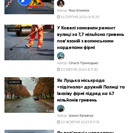
Автор:
Яна Климюк
16 СЕРПНЯ 2024 В 15:25
У Ковелі замовили ремонт
НОВИНИ
вулиці за 7,7 мільйона гривень
пов’язаній з волинськими
нардепами фірмі
Автор:
Ольга Приходько
23 КВІТНЯ 2024 В 11:30
Як Луцька міськрада
НОВИНИ
«підігнала» дружній Палиці та
Івахіву фірмі підряд на 47
мільйонів гривень
Автор:
Ірина Кравчук
23 ЖОВТНЯ 2023 В 11:15
Як пов’язані з нардепами