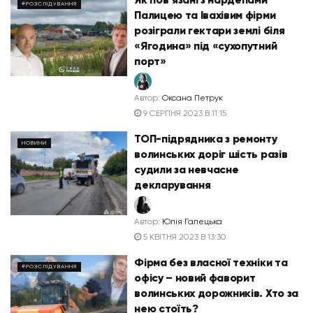
#РОЗСЛІДУВАННЯ
Палицею та Івахівим фірми
розіграли гектари землі біля
«Ягодина» під «сухопутний
порт»
Автор:
Оксана Петрук
9 СЕРПНЯ 2023 В 11:15
ТОП-підрядника з ремонту
НОВИНИ
волинських доріг шість разів
судили за невчасне
декларування
Автор:
Юлія Галецька
5 КВІТНЯ 2023 В 13:30
Фірма без власної техніки та
#РОЗСЛІДУВАННЯ
офісу – новий фаворит
волинських дорожників. Хто за
нею стоїть?