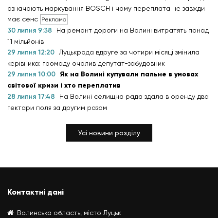
означають маркування BOSCH і чому переплата не завжди
має сенс
30 липня 9:38
На ремонт дороги на Волині витратять понад
11 мільйонів
29 липня 12:20
Луцькрада вдруге за чотири місяці змінила
керівника: громаду очолив депутат-забудовник
29 липня 10:00
Як на Волині купували пальне в умовах
світової кризи і хто переплатив
28 липня 17:48
На Волині селищна рада здала в оренду два
гектари поля за другим разом
Усі новини розділу
Контактні дані
Волинська область, місто Луцьк