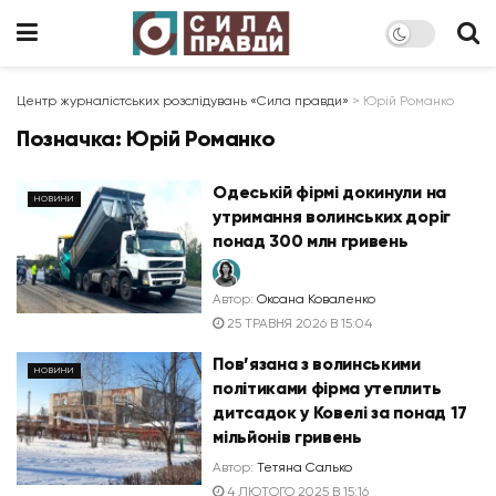
Центр журналістських розслідувань «Сила правди»
>
Юрій Романко
Позначка:
Юрій Романко
Одеській фірмі докинули на
НОВИНИ
утримання волинських доріг
понад 300 млн гривень
Автор:
Оксана Коваленко
25 ТРАВНЯ 2026 В 15:04
Пов’язана з волинськими
НОВИНИ
політиками фірма утеплить
дитсадок у Ковелі за понад 17
мільйонів гривень
Автор:
Тетяна Салько
4 ЛЮТОГО 2025 В 15:16