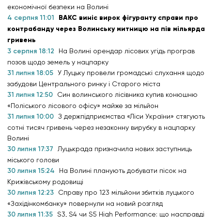
економічної безпеки на Волині
4 серпня 11:01
ВАКС виніс вирок фігуранту справи про
контрабанду через Волинську митницю на пів мільярда
гривень
3 серпня 18:12
На Волині орендар лісових угідь програв
позов щодо земель у нацпарку
31 липня 18:05
У Луцьку провели громадські слухання щодо
забудови Центрального ринку і Старого міста
31 липня 12:50
Син волинського лісівника купив конюшню
«Поліського лісового офісу» майже за мільйон
31 липня 10:00
З держпідприємства «Ліси України» стягують
сотні тисяч гривень через незаконну вирубку в нацпарку
Волині
30 липня 17:37
Луцькрада призначила нових заступниць
міського голови
30 липня 15:24
На Волині планують добувати пісок на
Крижівському родовищі
30 липня 12:23
Справу про 123 мільйони збитків луцького
«Західінкомбанку» повернули на новий розгляд
30 липня 11:35
S3, S4 чи S5 High Performance: що насправді