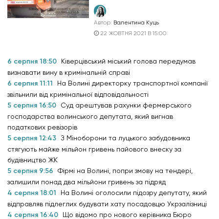
Автор:
Валентина Куць
22 ЖОВТНЯ 2021 В 15:00
6 серпня 18:50
Ківерцівський міський голова передумав
визнавати вину в кримінальній справі
6 серпня 11:11
На Волині директорку транспортної компанії
звільнили від кримінальної відповідальності
5 серпня 16:50
Суд арештував рахунки фермерського
господарства волинського депутата, який вигнав
податкових ревізорів
5 серпня 12:43
З Міноборони та луцького забудовника
стягують майже мільйон гривень пайового внеску за
будівництво ЖК
5 серпня 9:56
Фірмі на Волині, попри змову на тендері,
залишили понад два мільйони гривень за підряд
4 серпня 18:01
На Волині оголосили підозру депутату, який
відправляв підлеглих будувати хату посадовцю Укрзалізниці
4 серпня 16:40
Що відомо про нового керівника Бюро