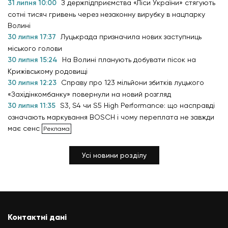
31 липня 10:00
З держпідприємства «Ліси України» стягують
сотні тисяч гривень через незаконну вирубку в нацпарку
Волині
30 липня 17:37
Луцькрада призначила нових заступниць
міського голови
30 липня 15:24
На Волині планують добувати пісок на
Крижівському родовищі
30 липня 12:23
Справу про 123 мільйони збитків луцького
«Західінкомбанку» повернули на новий розгляд
30 липня 11:35
S3, S4 чи S5 High Performance: що насправді
означають маркування BOSCH і чому переплата не завжди
має сенс
Усі новини розділу
Контактні дані