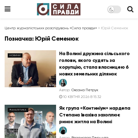
Центр журналістських розслідувань «Сила правди»
>
Юрій Семенюк
Позначка:
Юрій Семенюк
На Волині дружина сільського
НОВИНИ
голови, якого судять за
корупцію, стала власницею 6
нових земельних ділянок
Автор:
Оксана Петрук
10 КВІТНЯ 2026 В 15:32
Як група «Континіум» нардепа
#АНАЛІТИКА
Степана Івахіва захоплює
ринок житла на Волині
Автор:
Владислав Першута