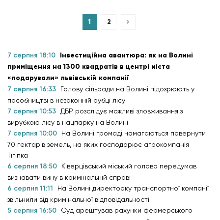
1
2
7 серпня 18:10
Інвестиційна авантюра: як на Волині
приміщення на 1300 квадратів в центрі міста
«подарували» львівській компанії
7 серпня 16:33
Голову сільради на Волині підозрюють у
пособництві в незаконній рубці лісу
7 серпня 10:53
ДБР розслідує можливі зловживання з
вирубкою лісу в нацпарку на Волині
7 серпня 10:00
На Волині громаді намагаються повернути
70 гектарів земель, на яких господарює агрокомпанія
Тігіпка
6 серпня 18:50
Ківерцівський міський голова передумав
визнавати вину в кримінальній справі
6 серпня 11:11
На Волині директорку транспортної компанії
звільнили від кримінальної відповідальності
5 серпня 16:50
Суд арештував рахунки фермерського