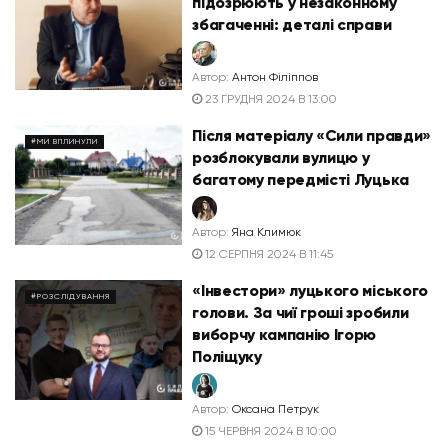
підозрюють у незаконному
збагаченні: деталі справи
Автор:
Антон Філіппов
23 ГРУДНЯ 2024 В 13:00
Після матеріалу «Сили правди»
#МИ ВПЛИНУЛИ
розблокували вулицю у
багатому передмісті Луцька
Автор:
Яна Климюк
12 СЕРПНЯ 2024 В 11:45
«Інвестори» луцького міського
#РОЗСЛІДУВАННЯ
голови. За чиї гроші зробили
виборчу кампанію Ігорю
Поліщуку
Автор:
Оксана Петрук
15 ЧЕРВНЯ 2024 В 10:00