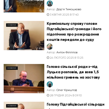
Автор:
Дар'я Тимошкова
3 КВІТНЯ 2025 В 17:40
Кримінальну справу голови
НОВИНИ
Підгайцівської громади і його
підопічних про розкрадання
коштів передали до суду
Автор:
Антон Філіппов
26 ЛЮТОГО 2025 В 13:25
Голова сільської ради з-під
НОВИНИ
Луцька розповів, де взяв 1,5
мільйона гривень на заставу
Автор:
Олег Криштоф
28 ГРУДНЯ 2024 В 09:10
Голову Підгайцівської сільради
НОВИНИ