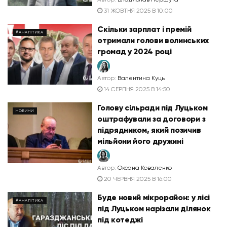
31 ЖОВТНЯ 2025 В 10:00
Скільки зарплат і премій
#АНАЛІТИКА
отримали голови волинських
громад у 2024 році
Автор:
Валентина Куць
14 СЕРПНЯ 2025 В 14:50
Голову сільради під Луцьком
НОВИНИ
оштрафували за договори з
підрядником, який позичив
мільйони його дружині
Автор:
Оксана Коваленко
20 ЧЕРВНЯ 2025 В 16:00
Буде новий мікрорайон: у лісі
#АНАЛІТИКА
під Луцьком нарізали ділянок
під котеджі