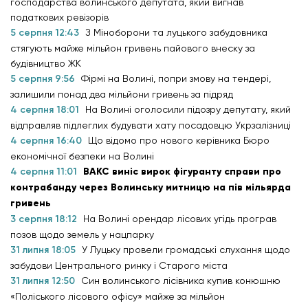
господарства волинського депутата, який вигнав
податкових ревізорів
5 серпня 12:43
З Міноборони та луцького забудовника
стягують майже мільйон гривень пайового внеску за
будівництво ЖК
5 серпня 9:56
Фірмі на Волині, попри змову на тендері,
залишили понад два мільйони гривень за підряд
4 серпня 18:01
На Волині оголосили підозру депутату, який
відправляв підлеглих будувати хату посадовцю Укрзалізниці
4 серпня 16:40
Що відомо про нового керівника Бюро
економічної безпеки на Волині
4 серпня 11:01
ВАКС виніс вирок фігуранту справи про
контрабанду через Волинську митницю на пів мільярда
гривень
3 серпня 18:12
На Волині орендар лісових угідь програв
позов щодо земель у нацпарку
31 липня 18:05
У Луцьку провели громадські слухання щодо
забудови Центрального ринку і Старого міста
31 липня 12:50
Син волинського лісівника купив конюшню
«Поліського лісового офісу» майже за мільйон