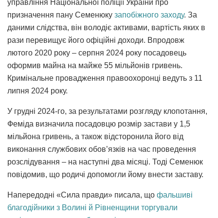
управління Національної поліції України про
призначення пану Семенюку
запобіжного заходу
. За
даними слідства, він володіє активами, вартість яких в
рази перевищує його офіційні доходи. Впродовж
лютого 2020 року – серпня 2024 року посадовець
оформив майна на майже 55 мільйонів гривень.
Кримінальне провадження правоохоронці ведуть з 11
липня 2024 року.
У грудні 2024-го, за результатами розгляду клопотання,
Феміда визначила посадовцю розмір застави у 1,5
мільйона гривень, а також відсторонила його від
виконання службових обов’язків на час проведення
розслідування – на наступні два місяці. Тоді Семенюк
повідомив, що родичі допомогли йому внести заставу.
Напередодні «Сила правди» писала, що
фальшиві
благодійники з Волині й Рівненщини торгували