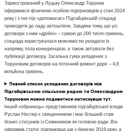
Зареєстрований у Луцьку Олександр Торунов
оформився фізичною особою-підприємцем у січні 2024
року і з тих пір «допомагає» Підгайцівській сільраді
приводити до ладу автошляхи. Завдяки тому, що усі
договори з ним «дрібні» – сумою до 200 тисяч гривень,
сільрада користувалася можливістю укладати їх
напряму, поза конкуренцією, а також звітувати без
публікації договору. Загальна сума укладених з
Торуновим договорів на поточний ремонт доріг – 4,8
мільйона гривень.
Повний список укладених договорів між
Підгайцівською сільською радою та Олександром
Торуновим можна подивитися натиснувши тут.
Інший «обранець» представників підгайцівської влади
Руслан Нестер є священником і має більший стаж
бізнес-стосунків із Семенюком як головою ради. Він
оформив статус підприємця ще у березні 2019 року, а