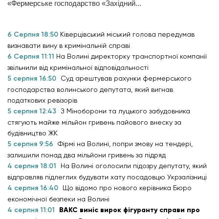
«Фермерське господарство «Західний...
6 Серпня 18:50
Ківерцівський міський голова передумав
визнавати вину в кримінальній справі
6 Серпня 11:11
На Волині директорку транспортної компанії
звільнили від кримінальної відповідальності
5 серпня 16:50
Суд арештував рахунки фермерського
господарства волинського депутата, який вигнав
податкових ревізорів
5 серпня 12:43
З Міноборони та луцького забудовника
стягують майже мільйон гривень пайового внеску за
будівництво ЖК
5 серпня 9:56
Фірмі на Волині, попри змову на тендері,
залишили понад два мільйони гривень за підряд
4 серпня 18:01
На Волині оголосили підозру депутату, який
відправляв підлеглих будувати хату посадовцю Укрзалізниці
4 серпня 16:40
Що відомо про нового керівника Бюро
економічної безпеки на Волині
4 серпня 11:01
ВАКС виніс вирок фігуранту справи про