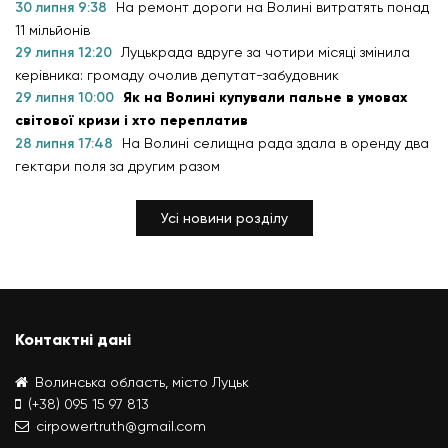
30 липня 9:38
На ремонт дороги на Волині витратять понад
11 мільйонів
29 липня 12:20
Луцькрада вдруге за чотири місяці змінила
керівника: громаду очолив депутат-забудовник
29 липня 10:00
Як на Волині купували пальне в умовах
світової кризи і хто переплатив
28 липня 17:48
На Волині селищна рада здала в оренду два
гектари поля за другим разом
Усі новини розділу
Контактні дані
Волинська область, місто Луцьк
(+38) 095 15 97 813
cirpowertruth@gmail.com