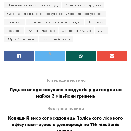
Луцький міськрайонний суд
Олександр Торунов
Офіс Генерального прокурора (Офіс Генпрокурора)
Підгайці
Підгайцівська сільська рада
Політика
ремонт
Руслан Нестер
Світлана Муляр
Суд
Юрій Семенюк
Ярослав Артиш
Попередня новина
Луцька влада закупила продуктів у дитсадки на
майже 3 мільйони гривень
Наступна новина
Колишній високопосадовець Поліського лісового
офісу нахитрував в декларації на 116 мільйонів
гривень