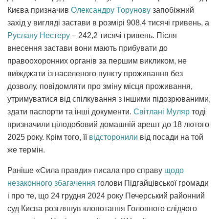
Києва призначив
Олександру Торунову
запобіжний
захід у вигляді застави в розмірі 908,4 тисячі гривень, а
Руслану Нестеру
– 242,2 тисячі гривень. Після
внесення застави вони мають прибувати до
правоохоронних органів за першим викликом, не
виїжджати із населеного пункту проживання без
дозволу, повідомляти про зміну місця проживання,
утримуватися від спілкування з іншими підозрюваними,
здати паспорти та інші документи.
Світлані Муляр
тоді
призначили цілодобовий домашній арешт до 18 лютого
2025 року. Крім того, її
відсторонили
від посади на той
же термін.
Раніше «Сила правди» писала про справу
щодо
незаконного збагачення
голови Підгайцівської громади
і про те, що 24 грудня 2024 року Печерський районний
суд Києва розглянув клопотання Головного слідчого