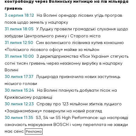
контрабанду через Волинську митницю на пів мільярда
гривень
3 серпня 18:12
На Волині орендар лісових угідь програв
позов щодо земель у нацпарку
31 липня 18:05
У Луцьку провели громадські слухання щодо
забудови Центрального ринку і Старого міста
31 липня 12:50
Син волинського лісівника купив конюшню
«Поліського лісового офісу» майже за мільйон
31 липня 10:00
З держпідприємства «Ліси України» стягують
сотні тисяч гривень через незаконну вирубку в нацпарку
Волині
30 липня 17:37
Луцькрада призначила нових заступниць
міського голови
30 липня 15:24
На Волині планують добувати пісок на
Крижівському родовищі
30 липня 12:23
Справу про 123 мільйони збитків луцького
«Західінкомбанку» повернули на новий розгляд
30 липня 11:35
S3, S4 чи S5 High Performance: що насправді
означають маркування BOSCH і чому переплата не завжди
має сенс