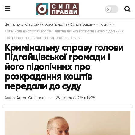
Центр журналістських розслідувань «Сила правди»
>
Новини
>
Кримінальну справу голови Підгайцівської громади і його підопічних
про розкрадання коштів передали до суду
Кримінальну справу голови
Підгайцівської громади і
його підопічних про
розкрадання коштів
передали до суду
Автор:
Антон Філіппов
26 Лютого 2025 в 13:25