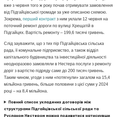
вже з червня того ж року почав отримувати замовлення
від Підгайцівської громади за уже описаною схемою.
Зокрема,
перший контракт
з ним уклали 12 червня на
поточний ремонт дороги по вулиці Хрещатій в
Підгайцях. Вартість ремонту – 199,6 тисячі гривень.
Слід зауважити, що з тих пір Підгайцівська сільська
рада, її комунальне підприємство, а також відділ
капітального будівництва та інвестиційної діяльності
неодноразово замовляли в Нестера послуги з ремонту
доріг з вартістю підряду саме до 200 тисяч гривень.
Таким чином, угоди з ним «потягнули» загалом на 15,4
мільйона гривень, більше половини з цієї суми у 2024
році – на 8,4 мільйона.
Повний список укладених договорів між
структурами Підгайцівської сільської ради та
Русланом Нестером можна подивитися натиснувши