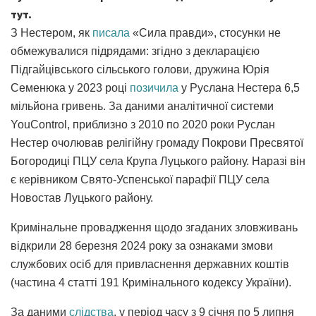
тут.
З Нестером, як
писала
«Сила правди», стосунки не
обмежувалися підрядами: згідно з декларацією
Підгайцівського сільського голови, дружина Юрія
Семенюка у 2023 році
позичила
у Руслана Нестера 6,5
мільйона гривень. За даними аналітичної системи
YouControl, приблизно з 2010 по 2020 роки Руслан
Нестер очолював релігійну громаду Покрови Пресвятої
Богородиці ПЦУ села Крупа Луцького району. Наразі він
є керівником Свято-Успенської парафії ПЦУ села
Новостав Луцького району.
Кримінальне провадження щодо згаданих зловживань
відкрили 28 березня 2024 року за ознаками змови
службових осіб для привласнення державних коштів
(частина 4 статті 191 Кримінального кодексу України).
За даними
слідства
, у період часу з 9 січня по 5 липня