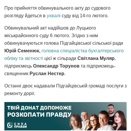
Про прийняття обвинувального акту до судового
розгляду йдеться в
ухвалі
суду від 14-го лютого.
Обвинувальний акт надійшов до Луцького
міськрайонного суду 6 лютого. Згідно з ним
обвинувачуються голова Підгайцівської сільської ради
Юрій Семенюк,
головна спеціалістка
бухгалтерського
обліку та звітності
цієї ж сільради
Світлана Муляр
,
підприємець
Олександр Торунов
та підприємець-
священник
Руслан Нестер
.
Останні двоє надавали Підгайцівській громаді послуги з
ремонту доріг.