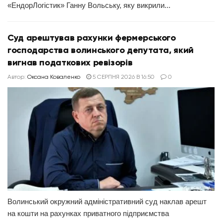
«ЕндорЛогістик» Ганну Вольську, яку викрили...
Суд арештував рахунки фермерського
господарства волинського депутата, який
вигнав податкових ревізорів
Автор:
Оксана Коваленко
5 СЕРПНЯ 2026 В 16:50
0
Волинський окружний адміністративний суд наклав арешт
на кошти на рахунках приватного підприємства