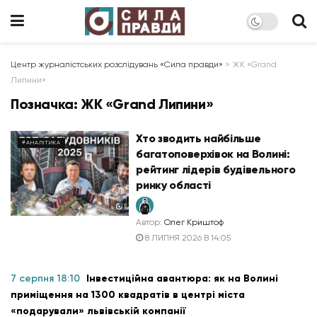
Центр журналістських розслідувань «Сила правди»
>
ЖК «Grand
Липини»
Позначка:
ЖК «Grand Липини»
Хто зводить найбільше
#АНАЛІТИКА
багатоповерхівок на Волині:
рейтинг лідерів будівельного
ринку області
Автор:
Олег Криштоф
8 ЛИПНЯ 2026 В 14:05
7 серпня 18:10
Інвестиційна авантюра: як на Волині
приміщення на 1300 квадратів в центрі міста
«подарували» львівській компанії