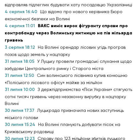
відправляв підлеглих будувати хату посадовцю Укрзалізниці
4 серпня 16:40
Що відомо про нового керівника Бюро
економічної безпеки на Волині
4 серпня 11:01
ВАКС виніс вирок фігуранту справи про
контрабанду через Волинську митницю на пів мільярда
гривень
3 серпня 18:12
На Волині орендар лісових угідь програв
позов щодо земель у нацпарку
31 липня 18:05
У Луцьку провели громадські слухання щодо
забудови Центрального ринку і Старого міста
31 липня 12:50
Син волинського лісівника купив конюшню
«Поліського лісового офісу» майже за мільйон
31 липня 10:00
З держпідприємства «Ліси України» стягують
сотні тисяч гривень через незаконну вирубку в нацпарку
Волині
30 липня 17:37
Луцькрада призначила нових заступниць
міського голови
30 липня 15:24
На Волині планують добувати пісок на
Крижівському родовищі
30 липня 12:23
Справу про 123 мільйони збитків луцького