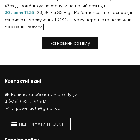
«Західінкомбанку» повернули на новий розгляд
30 липня 11:35
S3, S4 чи S5 High Performance: що насправді
означають маркування BOSCH і чому переплата не завжди
має сенс
Усі новини розділу
Контактні дані
Волинська область, місто Луцьк
(+38) 095 15 97 813
cirpowertruth@gmail.com
ПІДТРИМАТИ ПРОЕКТ
Розділи сайту