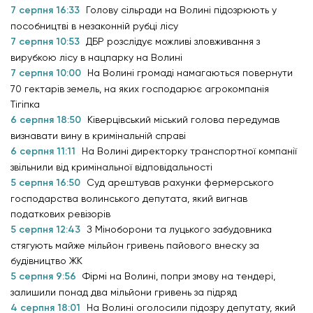
7 серпня 16:33
Голову сільради на Волині підозрюють у
пособництві в незаконній рубці лісу
7 серпня 10:53
ДБР розслідує можливі зловживання з
вирубкою лісу в нацпарку на Волині
7 серпня 10:00
На Волині громаді намагаються повернути
70 гектарів земель, на яких господарює агрокомпанія
Тігіпка
6 серпня 18:50
Ківерцівський міський голова передумав
визнавати вину в кримінальній справі
6 серпня 11:11
На Волині директорку транспортної компанії
звільнили від кримінальної відповідальності
5 серпня 16:50
Суд арештував рахунки фермерського
господарства волинського депутата, який вигнав
податкових ревізорів
5 серпня 12:43
З Міноборони та луцького забудовника
стягують майже мільйон гривень пайового внеску за
будівництво ЖК
5 серпня 9:56
Фірмі на Волині, попри змову на тендері,
залишили понад два мільйони гривень за підряд
4 серпня 18:01
На Волині оголосили підозру депутату, який