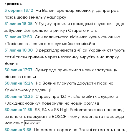
гривень
3 серпня 18:12
На Волині орендар лісових угідь програв
позов щодо земель у нацпарку
31 липня 18:05
У Луцьку провели громадські слухання щодо
забудови Центрального ринку і Старого міста
31 липня 12:50
Син волинського лісівника купив конюшню
«Поліського лісового офісу» майже за мільйон
31 липня 10:00
З держпідприємства «Ліси України» стягують
сотні тисяч гривень через незаконну вирубку в нацпарку
Волині
30 липня 17:37
Луцькрада призначила нових заступниць
міського голови
30 липня 15:24
На Волині планують добувати пісок на
Крижівському родовищі
30 липня 12:23
Справу про 123 мільйони збитків луцького
«Західінкомбанку» повернули на новий розгляд
30 липня 11:35
S3, S4 чи S5 High Performance: що насправді
означають маркування BOSCH і чому переплата не завжди
має сенс
30 липня 9:38
На ремонт дороги на Волині витратять понад