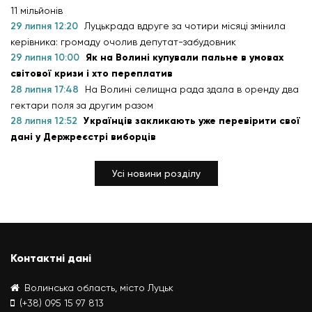
11 мільйонів
29 липня 12:20
Луцькрада вдруге за чотири місяці змінила
керівника: громаду очолив депутат-забудовник
29 липня 10:00
Як на Волині купували пальне в умовах
світової кризи і хто переплатив
28 липня 17:48
На Волині селищна рада здала в оренду два
гектари поля за другим разом
28 липня 12:52
Українців закликають уже перевірити свої
дані у Держреєстрі виборців
Усі новини розділу
Контактні дані
Волинська область, місто Луцьк
(+38) 095 15 97 813