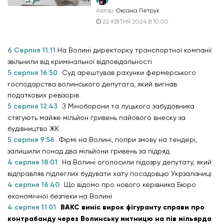
Автор:
Оксана Петрук
22 КВІТНЯ 2024 В 10:00
6 Серпня 11:11
На Волині директорку транспортної компанії
звільнили від кримінальної відповідальності
5 серпня 16:50
Суд арештував рахунки фермерського
господарства волинського депутата, який вигнав
податкових ревізорів
5 серпня 12:43
З Міноборони та луцького забудовника
стягують майже мільйон гривень пайового внеску за
будівництво ЖК
5 серпня 9:56
Фірмі на Волині, попри змову на тендері,
залишили понад два мільйони гривень за підряд
4 серпня 18:01
На Волині оголосили підозру депутату, який
відправляв підлеглих будувати хату посадовцю Укрзалізниці
4 серпня 16:40
Що відомо про нового керівника Бюро
економічної безпеки на Волині
4 серпня 11:01
ВАКС виніс вирок фігуранту справи про
контрабанду через Волинську митницю на пів мільярда