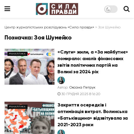
Центр журналістських розслідувань «Сила правди»
>
Зоя Шумейко
Позначка:
Зоя Шумейко
«Слуги» жили, а «За майбутнє»
#АНАЛІТИКА
помирало: аналіз фінансових
звітів політичних партій на
Волині за 2024 рік
Автор:
Оксана Петрук
30 ГРУДНЯ 2025 В 16:20
Закриття осередків і
#АНАЛІТИКА
оптимізація витрат. Волинська
«Батьківщина» відзвітувала за
2021-2023 роки