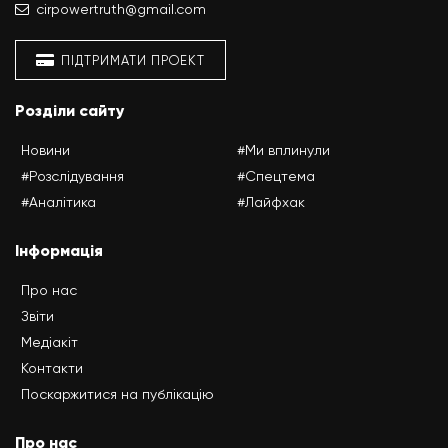
cirpowertruth@gmail.com
ПІДТРИМАТИ ПРОЕКТ
Розділи сайту
Новини
#Ми вплинули
#Розслідування
#Спецтема
#Аналітика
#Лайфхак
Інформація
Про нас
Звіти
Медіакіт
Контакти
Поскаржитися на публікацію
Про нас