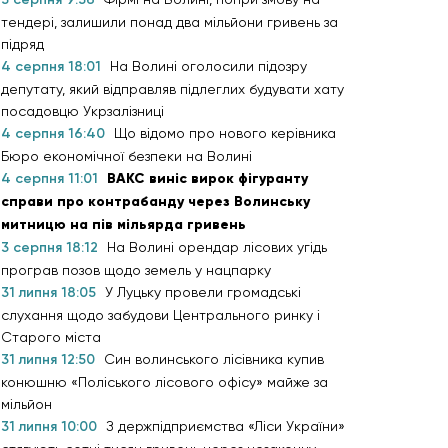
тендері, залишили понад два мільйони гривень за
підряд
4 серпня 18:01
На Волині оголосили підозру
депутату, який відправляв підлеглих будувати хату
посадовцю Укрзалізниці
4 серпня 16:40
Що відомо про нового керівника
Бюро економічної безпеки на Волині
4 серпня 11:01
ВАКС виніс вирок фігуранту
справи про контрабанду через Волинську
митницю на пів мільярда гривень
3 серпня 18:12
На Волині орендар лісових угідь
програв позов щодо земель у нацпарку
31 липня 18:05
У Луцьку провели громадські
слухання щодо забудови Центрального ринку і
Старого міста
31 липня 12:50
Син волинського лісівника купив
конюшню «Поліського лісового офісу» майже за
мільйон
31 липня 10:00
З держпідприємства «Ліси України»