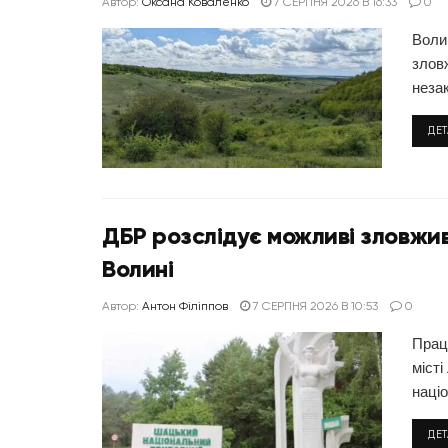
Автор:
Оксана Коваленко
7 СЕРПНЯ 2026 В 16:33
0
Воли
злов
незак
ДЕ
ДБР розслідує можливі зловжив
Волині
Автор:
Антон Філіппов
7 СЕРПНЯ 2026 В 10:53
0
Прац
міст
наці
ДЕ