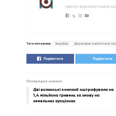
Центр журналістських ро
Теги матеріалу:
вирубка
Державна екологічна інсп
Поділитися
Поділитися
Попередня новина
Дві волинські компанії оштрафували на
1,4 мільйона гривень за змову на
земельних аукціонах