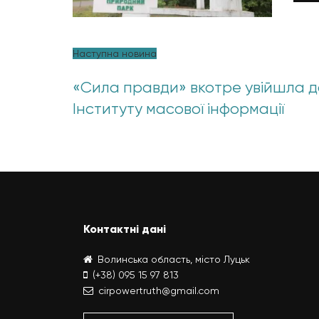
Наступна новина
«Сила правди» вкотре увійшла д
Інституту масової інформації
Контактні дані
Волинська область, місто Луцьк
(+38) 095 15 97 813
cirpowertruth@gmail.com