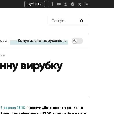
УВІЙТИ
сьє
Комунальна нерухомість
рев
онну вирубку
7 серпня 18:10
Інвестиційна авантюра: як на
Волині приміщення на 1300 квадратів в центрі