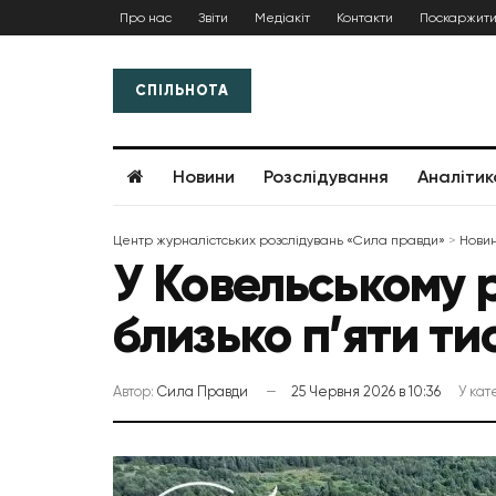
Про нас
Звіти
Медіакіт
Контакти
Поскаржити
СПІЛЬНОТА
Новини
Розслідування
Аналітик
Центр журналістських розслідувань «Сила правди»
>
Нови
У Ковельському 
близько п’яти ти
Автор:
Сила Правди
25 Червня 2026 в 10:36
У кат