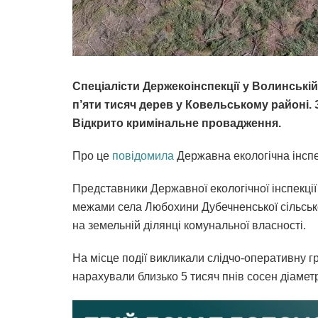
Спеціалісти Держекоінспекції у Волинські
п’яти тисяч дерев у Ковельському районі. 
Відкрито кримінальне провадження.
Про це
повідомила
Державна екологічна інспек
Представники Державної екологічної інспекці
межами села Любохини Дубечненської сільськ
на земельній ділянці комунальної власності.
На місце події викликали слідчо-оперативну гру
нарахували близько 5 тисяч пнів сосен діаметр