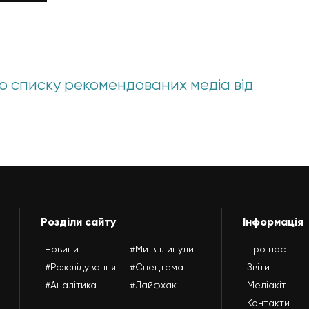
о списку рекомендованих медіа від
Розділи сайту
Інформація
Новини
#Ми вплинули
Про нас
#Розслідування
#Спецтема
Звіти
#Аналітика
#Лайфхак
Медіакіт
Контакти