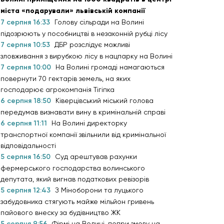
міста «подарували» львівській компанії
7 серпня 16:33
Голову сільради на Волині
підозрюють у пособництві в незаконній рубці лісу
7 серпня 10:53
ДБР розслідує можливі
зловживання з вирубкою лісу в нацпарку на Волині
7 серпня 10:00
На Волині громаді намагаються
повернути 70 гектарів земель, на яких
господарює агрокомпанія Тігіпка
6 серпня 18:50
Ківерцівський міський голова
передумав визнавати вину в кримінальній справі
6 серпня 11:11
На Волині директорку
транспортної компанії звільнили від кримінальної
відповідальності
5 серпня 16:50
Суд арештував рахунки
фермерського господарства волинського
депутата, який вигнав податкових ревізорів
5 серпня 12:43
З Міноборони та луцького
забудовника стягують майже мільйон гривень
пайового внеску за будівництво ЖК
5 серпня 9:56
Фірмі на Волині, попри змову на