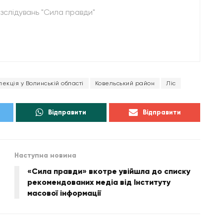
зслідувань "Сила правди"
екція у Волинській області
Ковельський район
Ліс
Відправити
Відправити
Наступна новина
«Сила правди» вкотре увійшла до списку
рекомендованих медіа від Інституту
масової інформації