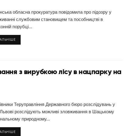
нська обласна прокуратура повідомила про підозру у
живанні службовим становищем та пособництві в
онній порубці...
ТАЛЬНІШЕ
ання з вирубкою лісу в нацпарку на
івники Теруправління Державного бюро розслідувань у
і Львові розслідують можливі зловживання в Шацькому
ональному природному...
ТАЛЬНІШЕ