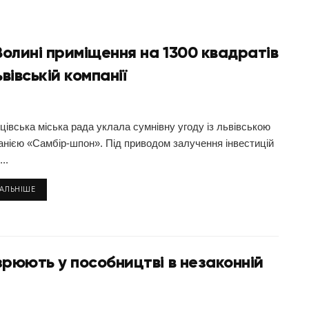
Волині приміщення на 1300 квадратів
вівській компанії
цівська міська рада уклала сумнівну угоду із львівською
анією «Самбір-шпон». Під приводом залучення інвестицій
..
ТАЛЬНІШЕ
озрюють у пособництві в незаконній