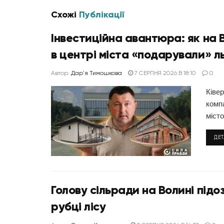
Схожі
Публікації
Інвестиційна авантюра: як на 
в центрі міста «подарували» ль
Автор:
Дар'я Тимошкова
7 СЕРПНЯ 2026 В 18:10
0
Ківер
комп
місто.
ДЕ
Голову сільради на Волині під
рубці лісу