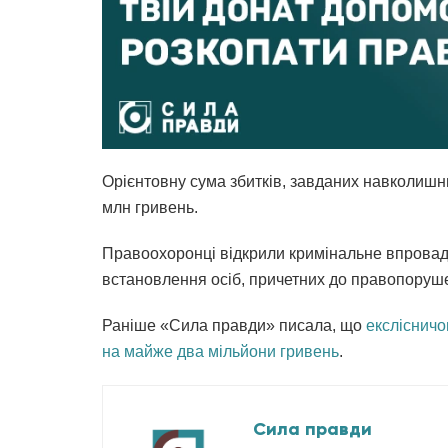
Орієнтовну сума збитків, завданих навколишн
млн гривень.
Правоохоронці відкрили кримінальне впровад
встановлення осіб, причетних до правопоруш
Раніше «Сила правди» писала, що
екслісничо
на майже два мільйони гривень
.
Сила правди