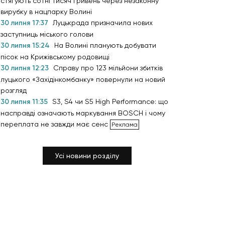
стягують сотні тисяч гривень через незаконну
вирубку в нацпарку Волині
30 липня 17:37
Луцькрада призначила нових
заступниць міського голови
30 липня 15:24
На Волині планують добувати
пісок на Крижівському родовищі
30 липня 12:23
Справу про 123 мільйони збитків
луцького «Західінкомбанку» повернули на новий
розгляд
30 липня 11:35
S3, S4 чи S5 High Performance: що
насправді означають маркування BOSCH і чому
переплата не завжди має сенс
Усі новини розділу