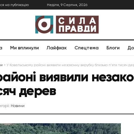
ся на публікацію
Неділя, 9 Серпня, 2026
а
Ми вплинули
Лайфхак
Спецтема
Блоги
До
ни
>
У Ковельському районі виявили незаконну вирубку близько п’яти тисяч де
районі виявили незак
сяч дерев
егорії:
Новини