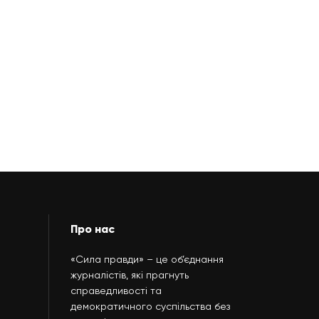
Про нас
«Сила правди» – це об’єднання
журналістів, які прагнуть
справедливості та
демократичного суспільства без