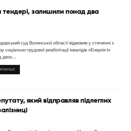
на тендері, залишили понад два
одарський суд Волинської області відмовив у стягненні з
у соціально-трудової реабілітації інвалідів «Енергія-І»
 двох...
ТАЛЬНІШЕ
епутату, який відправляв підлеглих
алізниці