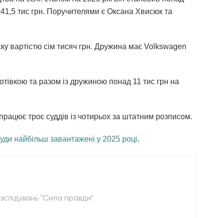
 341,5 тис грн. Поручителями є Оксана Хвисюк та
ку вартістю сім тисяч грн. Дружина має Volkswagen
отівкою та разом із дружиною понад 11 тис грн на
працює троє суддів із чотирьох за штатним розписом.
суди найбільш завантажені у 2025 році
.
зслідувань "Сила правди"