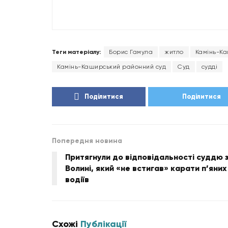
Теги матеріалу:
Борис Гамула
житло
Камінь-К
Камінь-Каширський районний суд
Суд
судді
Поділитися
Поділитися
Попередня новина
Притягнули до відповідальності суддю 
Волині, який «не встигав» карати п’яних
водіїв
Схожі
Публікації