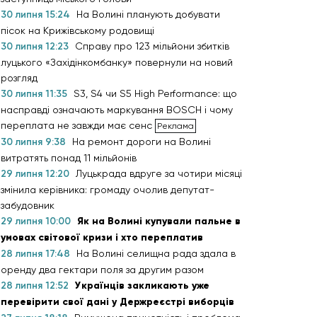
30 липня 15:24
На Волині планують добувати
пісок на Крижівському родовищі
30 липня 12:23
Справу про 123 мільйони збитків
луцького «Західінкомбанку» повернули на новий
розгляд
30 липня 11:35
S3, S4 чи S5 High Performance: що
насправді означають маркування BOSCH і чому
переплата не завжди має сенс
30 липня 9:38
На ремонт дороги на Волині
витратять понад 11 мільйонів
29 липня 12:20
Луцькрада вдруге за чотири місяці
змінила керівника: громаду очолив депутат-
забудовник
29 липня 10:00
Як на Волині купували пальне в
умовах світової кризи і хто переплатив
28 липня 17:48
На Волині селищна рада здала в
оренду два гектари поля за другим разом
28 липня 12:52
Українців закликають уже
перевірити свої дані у Держреєстрі виборців