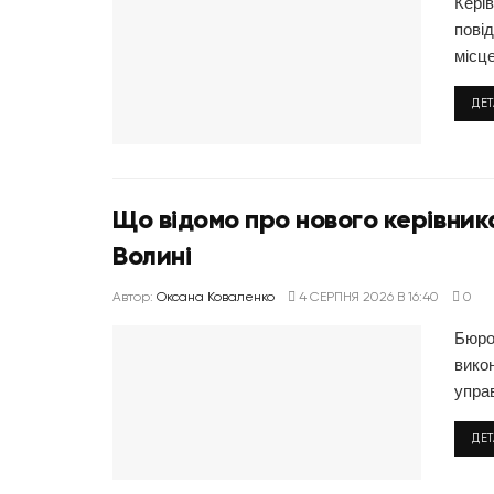
Кері
пові
місце
ДЕ
Що відомо про нового керівник
Волині
Автор:
Оксана Коваленко
4 СЕРПНЯ 2026 В 16:40
0
Бюро
вико
управ
ДЕ