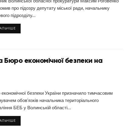
вник Волинської обласної прокуратури Максим Роговенко
домив про підозру депутату міської ради, начальнику
вого підрозділу...
ТАЛЬНІШЕ
а Бюро економічної безпеки на
 економічної безпеки України призначило тимчасовим
нувачем обов'язків начальника територіального
ління БЕБ у Волинській області...
ТАЛЬНІШЕ