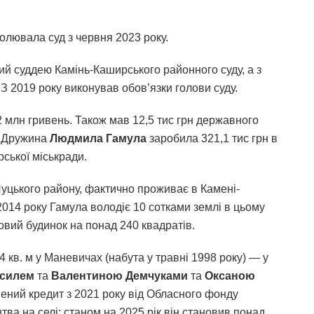
чолювала суд з червня 2023 року.
ий суддею Камінь-Каширського районного суду, а з
З 2019 року виконував обов’язки голови суду.
2 млн гривень. Також мав 12,5 тис грн державного
и. Дружина
Людмила Гамула
заробила 321,1 тис грн в
рської міськради.
уцького району, фактично проживає в Камені-
2014 року Гамула володіє 10 сотками землі в цьому
тловий будинок на понад 240 квадратів.
кв. м у Маневичах (набута у травні 1998 року) — у
силем
та
Валентиною Демчуками
та
Оксаною
ний кредит з 2021 року від Обласного фонду
тва на селі: станом на 2025 рік він становив понад