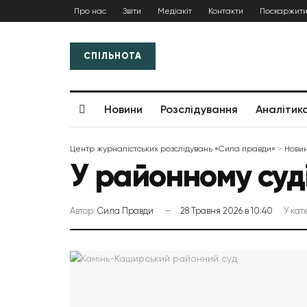
Про нас
Звіти
Медіакіт
Контакти
Поскаржити
СПІЛЬНОТА
Новини
Розслідування
Аналітик
Центр журналістських розслідувань «Сила правди»
>
Нови
У районному суд
Автор:
Сила Правди
28 Травня 2026 в 10:40
У кат