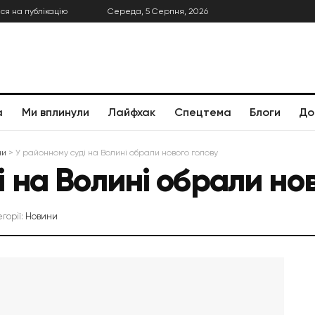
ся на публікацію
Середа, 5 Серпня, 2026
а
Ми вплинули
Лайфхак
Спецтема
Блоги
До
ни
>
У районному суді на Волині обрали нового голову
і на Волині обрали но
егорії:
Новини