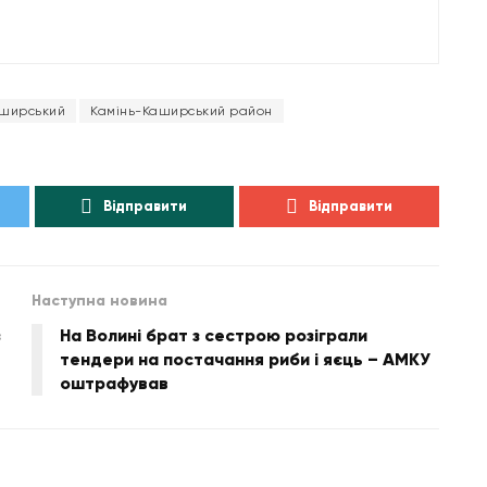
аширський
Камінь-Каширський район
Відправити
Відправити
Наступна новина
з
На Волині брат з сестрою розіграли
тендери на постачання риби і яєць – АМКУ
оштрафував