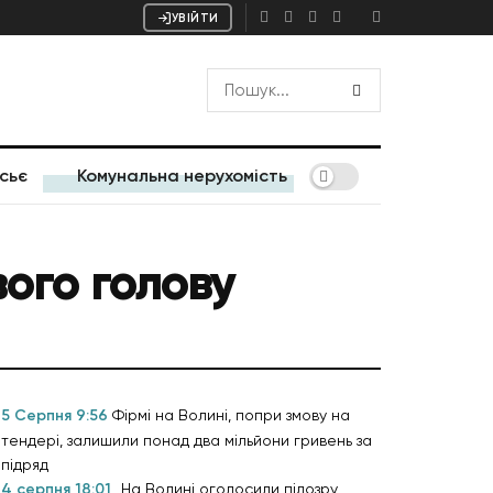
УВІЙТИ
сьє
Комунальна нерухомість
вого голову
5 Серпня 9:56
Фірмі на Волині, попри змову на
тендері, залишили понад два мільйони гривень за
підряд
4 серпня 18:01
На Волині оголосили підозру