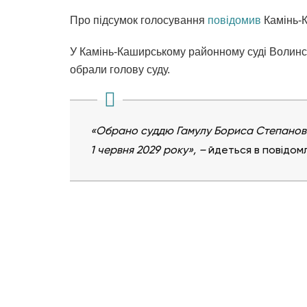
Про підсумок голосування
повідомив
Камінь-К
У Камінь-Каширському районному суді Волинськ
обрали голову суду.
«Обрано суддю Гамулу Бориса Степанович
1 червня 2029 року», –
йдеться в повідом