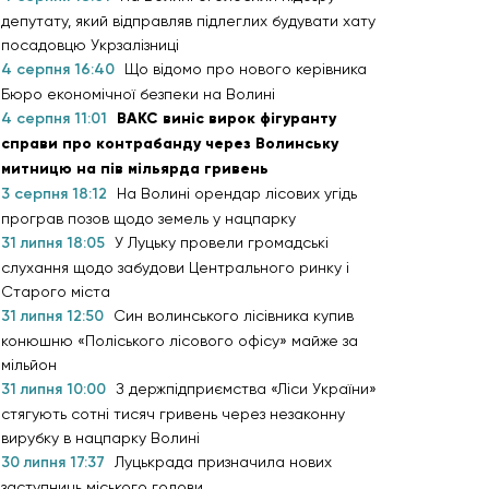
депутату, який відправляв підлеглих будувати хату
посадовцю Укрзалізниці
4 серпня 16:40
Що відомо про нового керівника
Бюро економічної безпеки на Волині
4 серпня 11:01
ВАКС виніс вирок фігуранту
справи про контрабанду через Волинську
митницю на пів мільярда гривень
3 серпня 18:12
На Волині орендар лісових угідь
програв позов щодо земель у нацпарку
31 липня 18:05
У Луцьку провели громадські
слухання щодо забудови Центрального ринку і
Старого міста
31 липня 12:50
Син волинського лісівника купив
конюшню «Поліського лісового офісу» майже за
мільйон
31 липня 10:00
З держпідприємства «Ліси України»
стягують сотні тисяч гривень через незаконну
вирубку в нацпарку Волині
30 липня 17:37
Луцькрада призначила нових
заступниць міського голови