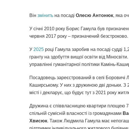
Він
змінить
на посаді
Олесю Антонюк
, яка о
У січні 2010 року Борис Гамула був призначен
червня 2017 року – призначений безстроково. 
У
2025
році Гамула заробив на посаді судді 1,
гранту на здобуття вищої освіти від Міносвіт
управлінні гуманітарної політики Камінь-Каши
Посадовець зареєстрований в селі Боровичі Л
Каширському. У них з дружиною дві доньки. З 
місті і декларує, що будує тут з 2021 року жи
Дружина є співвласницею квартири площею 74 
спільній сумісній власності із громадянами
Ва
Хвисюк
. Також Людмила Гамула має непогаше
підтримки індивідуального житлового будівниц