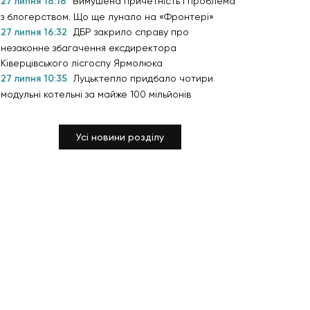
27 липня 18:18
Вимушена причетність і проблема
з блогерством. Що ще лунало на «Фронтері»
27 липня 16:32
ДБР закрило справу про
незаконне збагачення ексдиректора
Ківерцівського лісгоспу Ярмолюка
27 липня 10:35
Луцьктепло придбало чотири
модульні котельні за майже 100 мільйонів
Усі новини розділу