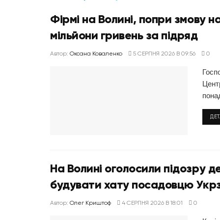
Фірмі на Волині, попри змову 
мільйони гривень за підряд
Автор:
Оксана Коваленко
5 СЕРПНЯ 2026 В 09:56
0
Госп
Центр
понад
ДЕ
На Волині оголосили підозру д
будувати хату посадовцю Укрз
Автор:
Олег Криштоф
4 СЕРПНЯ 2026 В 18:01
0