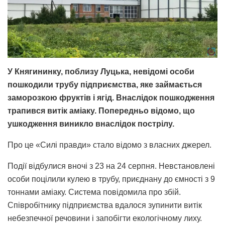
У Княгининку, поблизу Луцька, невідомі особи
пошкодили трубу підприємства, яке займається
заморозкою фруктів і ягід. Внаслідок пошкодження
трапився витік аміаку. Попередньо відомо, що
ушкодження виникло внаслідок пострілу.
Про це «Силі правди» стало відомо з власних джерел.
Події відбулися вночі з 23 на 24 серпня. Невстановлені
особи поцілили кулею в трубу, приєднану до ємності з 9
тоннами аміаку. Система повідомила про збій.
Співробітнику підприємства вдалося зупинити витік
небезпечної речовини і запобігти екологічному лиху.