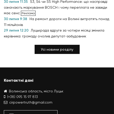
30 липня 11:35
S3, S4 чи S5 High Performance: що насправді
означають маркування BOSCH і чому переплата не завжди
має сенс
30 липня 9:38
На ремонт дороги на Волині витратять понад
11 мільйонів
29 липня 12:20
Луцькрада вдруге за чотири місяці змінила
керівника: громаду очолив депутат-забудовник
Усі новини розділу
Контактні дані
Волинська область, місто Луцьк
(+38) 095 15 97 813
cirpowertruth@gmail.com