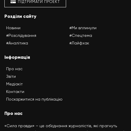
ПІДТРИМАТИ ПРОЕКТ
Розділи сайту
Новини
#Ми вплинули
#Розслідування
#Спецтема
#Аналітика
#Лайфхак
Інформація
Про нас
Звіти
Медіакіт
Контакти
Поскаржитися на публікацію
Про нас
«Сила правди» – це об’єднання журналістів, які прагнуть