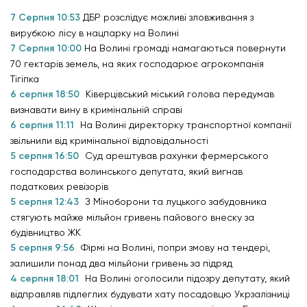
7 Серпня 10:53
ДБР розслідує можливі зловживання з
вирубкою лісу в нацпарку на Волині
7 Серпня 10:00
На Волині громаді намагаються повернути
70 гектарів земель, на яких господарює агрокомпанія
Тігіпка
6 серпня 18:50
Ківерцівський міський голова передумав
визнавати вину в кримінальній справі
6 серпня 11:11
На Волині директорку транспортної компанії
звільнили від кримінальної відповідальності
5 серпня 16:50
Суд арештував рахунки фермерського
господарства волинського депутата, який вигнав
податкових ревізорів
5 серпня 12:43
З Міноборони та луцького забудовника
стягують майже мільйон гривень пайового внеску за
будівництво ЖК
5 серпня 9:56
Фірмі на Волині, попри змову на тендері,
залишили понад два мільйони гривень за підряд
4 серпня 18:01
На Волині оголосили підозру депутату, який
відправляв підлеглих будувати хату посадовцю Укрзалізниці