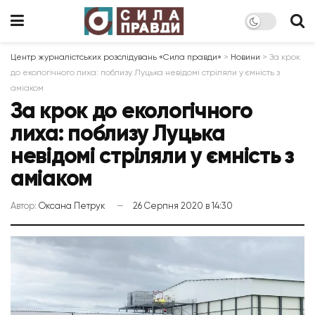
Центр журналістських розслідувань «Сила правди»
>
Новини
>
За крок
до екологічного лиха: поблизу Луцька невідомі стріляли у ємність з
аміаком
За крок до екологічного
лиха: поблизу Луцька
невідомі стріляли у ємність з
аміаком
Автор:
Оксана Петрук
26 Серпня 2020 в 14:30