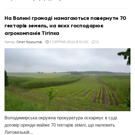
На Волині громаді намагаються повернути 70
гектарів земель, на яких господарює
агрокомпанія Тігіпка
Автор:
Олег Криштоф
7 СЕРПНЯ 2026 В 10:00
0
Володимирська окружна прокуратура оскаржує в суді
договір оренди майже 70 гектарів землі, що належить
Литовезькій...