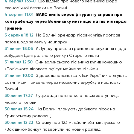
4 серпня 16:40
Що відомо про нового керівника Бюро
економічної безпеки на Волині
4 серпня 11:01
ВАКС виніс вирок фігуранту справи про
контрабанду через Волинську митницю на пів мільярда
гривень
3 серпня 18:12
На Волині орендар лісових угідь програв
позов щодо земель у нацпарку
31 липня 18:05
У Луцьку провели громадські слухання щодо
забудови Центрального ринку і Старого міста
31 липня 12:50
Син волинського лісівника купив конюшню
«Поліського лісового офісу» майже за мільйон
31 липня 10:00
З держпідприємства «Ліси України» стягують
сотні тисяч гривень через незаконну вирубку в нацпарку
Волині
30 липня 17:37
Луцькрада призначила нових заступниць
міського голови
30 липня 15:24
На Волині планують добувати пісок на
Крижівському родовищі
30 липня 12:23
Справу про 123 мільйони збитків луцького
«Західінкомбанку» повернули на новий розгляд