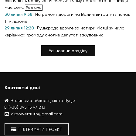
означають маркування BOSCH і чому переплата не завжди
має сенс
30 липня 9:38
На ремонт дороги на Волині витратять понад
11 мільйонів
29 липня 12:20
Луцькрада вдруге за чотири місяці змінила
керівника: громаду очолив депутат-забудовник
Усі новини розділу
Контактні дані
Волинська область, місто Луцьк
(+38) 095 15 97 813
cirpowertruth@gmail.com
ПІДТРИМАТИ ПРОЕКТ