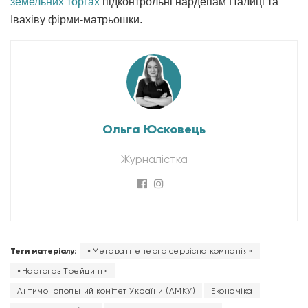
земельних торгах
підконтрольні нардепам Палиці та
Івахіву фірми-матрьошки.
Ольга Юсковець
Журналістка
Теги матеріалу:
«Мегаватт енерго сервісна компанія»
«Нафтогаз Трейдинг»
Антимонопольний комітет України (АМКУ)
Економіка