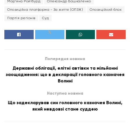
Мар’яна Ройтбурд
Олександр Башкаленко
Опозиційна платформа - За життя (ОПЗЖ)
Опозиційний блок
Партія регіонів
Суд
Попередня новина
Державні облігації, елітні автівки та мільйонні
заощадження: що в декларації головного казначея
Волині
Наступна новина
Що задекларував син головного казначея Волині,
який невдовзі стане суддею