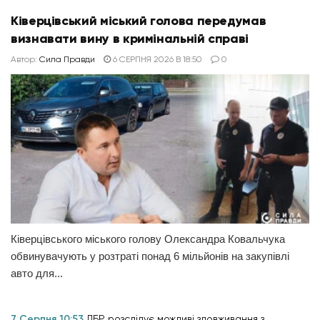
Ківерцівський міський голова передумав
визнавати вину в кримінальній справі
Автор:
Сила Правди
6 СЕРПНЯ 2026 В 18:50
0
Ківерцівського міського голову Олександра Ковальчука
обвинувачують у розтраті понад 6 мільйонів на закупівлі
авто для...
7 Серпня 10:53
ДБР розслідує можливі зловживання з