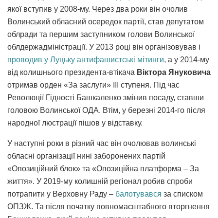
якої вступив у 2008-му. Через два роки він очолив
Волинський обласний осередок партії, став депутатом
облради та першим заступником голови Волинської
облдержадміністрації. У 2013 році він організовував і
проводив у Луцьку антифашистські мітинги
, а у 2014-му
від колишнього президента-втікача
Віктора Януковича
отримав орден «За заслуги» ІІІ ступеня. Під час
Революції Гідності Башкаленко змінив посаду, ставши
головою Волинської ОДА. Втім, у березні 2014-го після
народної люстрації пішов у відставку.
У наступні роки в різний час він очолював волинські
обласні організації нині заборонених партій
«Опозиційний блок» та «Опозиційна платформа – За
життя». У 2019-му колишній регіонал робив спроби
потрапити у Верховну Раду –
балотувався
за списком
ОПЗЖ. Та після початку повномасштабного вторгнення