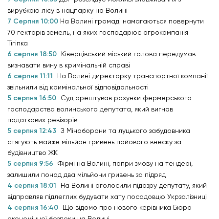
вирубкою лісу в нацпарку на Волині
7 Серпня 10:00
На Волині громаді намагаються повернути
70 гектарів земель, на яких господарює агрокомпанія
Тігіпка
6 серпня 18:50
Ківерцівський міський голова передумав
визнавати вину в кримінальній справі
6 серпня 11:11
На Волині директорку транспортної компанії
звільнили від кримінальної відповідальності
5 серпня 16:50
Суд арештував рахунки фермерського
господарства волинського депутата, який вигнав
податкових ревізорів
5 серпня 12:43
З Міноборони та луцького забудовника
стягують майже мільйон гривень пайового внеску за
будівництво ЖК
5 серпня 9:56
Фірмі на Волині, попри змову на тендері,
залишили понад два мільйони гривень за підряд
4 серпня 18:01
На Волині оголосили підозру депутату, який
відправляв підлеглих будувати хату посадовцю Укрзалізниці
4 серпня 16:40
Що відомо про нового керівника Бюро
економічної безпеки на Волині