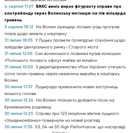
4 серпня 11:01
ВАКС виніс вирок фігуранту справи про
контрабанду через Волинську митницю на пів мільярда
гривень
3 серпня 18:12
На Волині орендар лісових угідь програв
позов щодо земель у нацпарку
31 липня 18:05
У Луцьку провели громадські слухання щодо
забудови Центрального ринку і Старого міста
31 липня 12:50
Син волинського лісівника купив конюшню
«Поліського лісового офісу» майже за мільйон
31 липня 10:00
З держпідприємства «Ліси України» стягують
сотні тисяч гривень через незаконну вирубку в нацпарку
Волині
30 липня 17:37
Луцькрада призначила нових заступниць
міського голови
30 липня 15:24
На Волині планують добувати пісок на
Крижівському родовищі
30 липня 12:23
Справу про 123 мільйони збитків луцького
«Західінкомбанку» повернули на новий розгляд
30 липня 11:35
S3, S4 чи S5 High Performance: що насправді