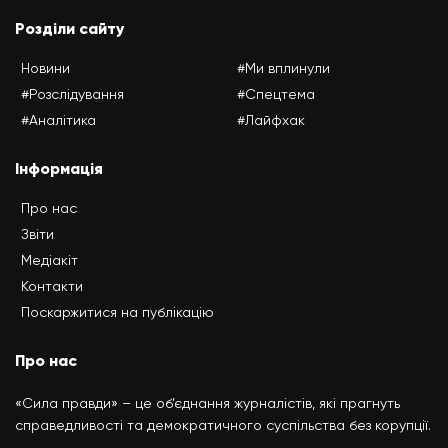
Розділи сайту
Новини
#Ми вплинули
#Розслідування
#Спецтема
#Аналітика
#Лайфхак
Інформація
Про нас
Звіти
Медіакіт
Контакти
Поскаржитися на публікацію
Про нас
«Сила правди» – це об’єднання журналістів, які прагнуть
справедливості та демократичного суспільства без корупції.