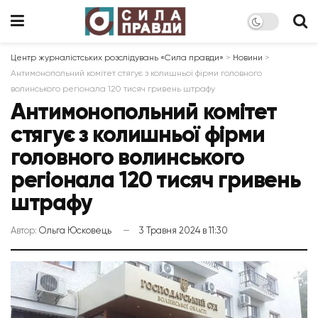
Центр журналістських розслідувань «Сила правди»
>
Новини
>
Антимонопольний комітет стягує з колишньої фірми головного
волинського регіонала 120 тисяч гривень штрафу
Антимонопольний комітет
стягує з колишньої фірми
головного волинського
регіонала 120 тисяч гривень
штрафу
Автор:
Ольга Юсковець
3 Травня 2024 в 11:30