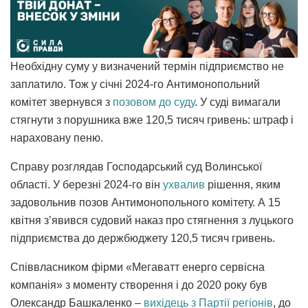
Необхідну суму у визначений термін підприємство не
заплатило. Тож у січні 2024-го Антимонопольний
комітет звернувся з
позовом до суду
. У суді вимагали
стягнути з порушника вже 120,5 тисяч гривень: штраф і
нараховану пеню.
Справу розглядав Господарський суд Волинської
області. У березні 2024-го він
ухвалив
рішення, яким
задовольнив позов Антимонопольного комітету. А 15
квітня з’явився судовий наказ про стягнення з луцького
підприємства до держбюджету 120,5 тисяч гривень.
Співвласником фірми «Мегаватт енерго сервісна
компанія» з моменту створення і до 2020 року був
Олександр Башкаленко –
вихідець з Партії регіонів
, до