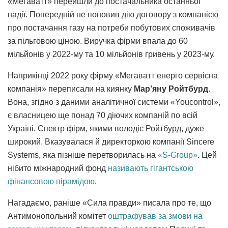
«Мегаватт» перейшли до постачальника останньої
надії. Попередній не поновив дію договору з компанією
про постачання газу на потреби побутових споживачів
за пільговою ціною. Виручка фірми впала до 60
мільйонів у 2022-му та 10 мільйонів гривень у 2023-му.
Наприкінці 2022 року фірму «Мегаватт енерго сервісна
компанія» переписали на киянку
Мар’яну Ройтбурд
.
Вона, згідно з даними аналітичної системи «Youcontrol»,
є власницею ще понад 70 діючих компаній по всій
Україні. Спектр фірм, якими володіє Ройтбурд, дуже
широкий. Вказувалася й директоркою компанії Sincere
Systems, яка пізніше перетворилась на
«S-Group»
. Цей
нібито міжнародний фонд
називають
гігантською
фінансовою пірамідою
.
Нагадаємо, раніше «Сила правди» писала про те, що
Антимонопольний комітет
оштрафував за змови на