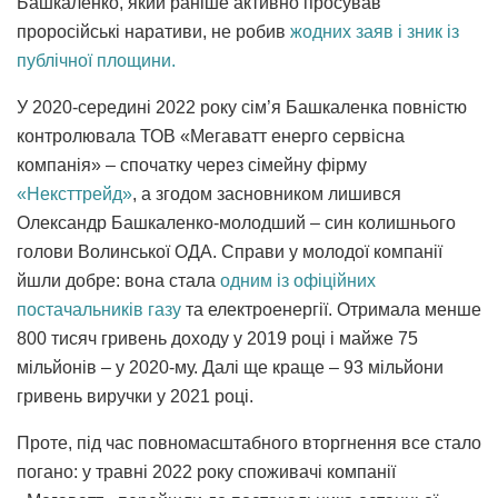
Башкаленко, який раніше активно просував
проросійські наративи, не робив
жодних заяв і зник із
публічної площини.
У 2020-середині 2022 року сім’я Башкаленка повністю
контролювала ТОВ «Мегаватт енерго сервісна
компанія» – спочатку через сімейну фірму
«Нексттрейд»
, а згодом засновником лишився
Олександр Башкаленко-молодший – син колишнього
голови Волинської ОДА. Справи у молодої компанії
йшли добре: вона стала
одним із офіційних
постачальників газу
та електроенергії. Отримала менше
800 тисяч гривень доходу у 2019 році і майже 75
мільйонів – у 2020-му. Далі ще краще – 93 мільйони
гривень виручки у 2021 році.
Проте, під час повномасштабного вторгнення все стало
погано: у травні 2022 року споживачі компанії