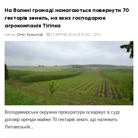
На Волині громаді намагаються повернути 70
гектарів земель, на яких господарює
агрокомпанія Тігіпка
Автор:
Олег Криштоф
7 СЕРПНЯ 2026 В 10:00
0
Володимирська окружна прокуратура оскаржує в суді
договір оренди майже 70 гектарів землі, що належить
Литовезькій...