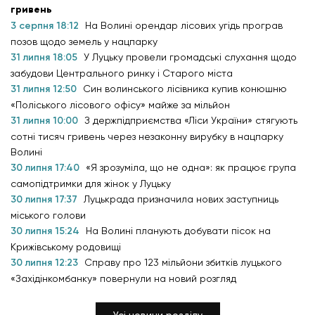
гривень
3 серпня 18:12
На Волині орендар лісових угідь програв
позов щодо земель у нацпарку
31 липня 18:05
У Луцьку провели громадські слухання щодо
забудови Центрального ринку і Старого міста
31 липня 12:50
Син волинського лісівника купив конюшню
«Поліського лісового офісу» майже за мільйон
31 липня 10:00
З держпідприємства «Ліси України» стягують
сотні тисяч гривень через незаконну вирубку в нацпарку
Волині
30 липня 17:40
«Я зрозуміла, що не одна»: як працює група
самопідтримки для жінок у Луцьку
30 липня 17:37
Луцькрада призначила нових заступниць
міського голови
30 липня 15:24
На Волині планують добувати пісок на
Крижівському родовищі
30 липня 12:23
Справу про 123 мільйони збитків луцького
«Західінкомбанку» повернули на новий розгляд