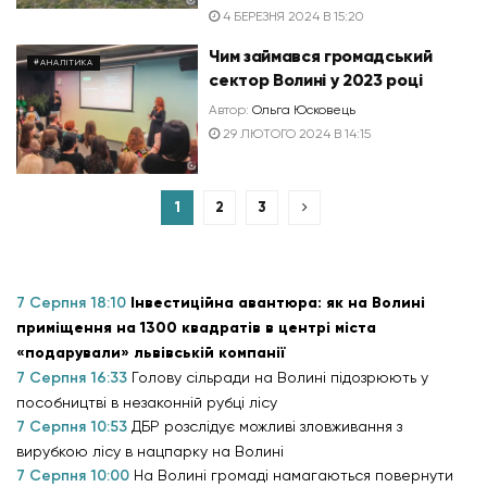
4 БЕРЕЗНЯ 2024 В 15:20
Чим займався громадський
#АНАЛІТИКА
сектор Волині у 2023 році
Автор:
Ольга Юсковець
29 ЛЮТОГО 2024 В 14:15
1
2
3
7 Серпня 18:10
Інвестиційна авантюра: як на Волині
приміщення на 1300 квадратів в центрі міста
«подарували» львівській компанії
7 Серпня 16:33
Голову сільради на Волині підозрюють у
пособництві в незаконній рубці лісу
7 Серпня 10:53
ДБР розслідує можливі зловживання з
вирубкою лісу в нацпарку на Волині
7 Серпня 10:00
На Волині громаді намагаються повернути