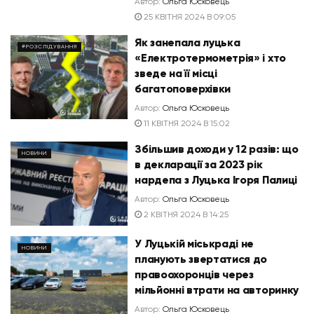
Автор:
Ольга Юсковець
25 КВІТНЯ 2024 В 09:05
Як занепала луцька
#РОЗСЛІДУВАННЯ
«Електротермометрія» і хто
зведе на її місці
багатоповерхівки
Автор:
Ольга Юсковець
11 КВІТНЯ 2024 В 15:02
Збільшив доходи у 12 разів: що
НОВИНИ
в декларації за 2023 рік
нардепа з Луцька Ігоря Палиці
Автор:
Ольга Юсковець
2 КВІТНЯ 2024 В 14:25
У Луцькій міськраді не
НОВИНИ
планують звертатися до
правоохоронців через
мільйонні втрати на авторинку
Автор:
Ольга Юсковець