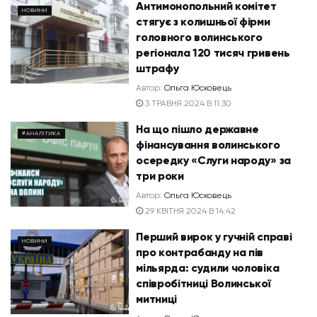
Антимонопольний комітет
НОВИНИ
стягує з колишньої фірми
головного волинського
регіонала 120 тисяч гривень
штрафу
Автор:
Ольга Юсковець
3 ТРАВНЯ 2024 В 11:30
На що пішло державне
#АНАЛІТИКА
фінансування волинського
осередку «Слуги народу» за
три роки
Автор:
Ольга Юсковець
29 КВІТНЯ 2024 В 14:42
Перший вирок у гучній справі
НОВИНИ
про контрабанду на пів
мільярда: судили чоловіка
співробітниці Волинської
митниці