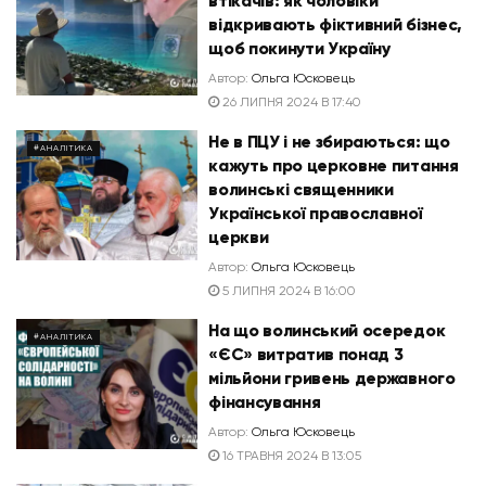
втікачів: як чоловіки
відкривають фіктивний бізнес,
щоб покинути Україну
Автор:
Ольга Юсковець
26 ЛИПНЯ 2024 В 17:40
Не в ПЦУ і не збираються: що
#АНАЛІТИКА
кажуть про церковне питання
волинські священники
Української православної
церкви
Автор:
Ольга Юсковець
5 ЛИПНЯ 2024 В 16:00
На що волинський осередок
#АНАЛІТИКА
«ЄС» витратив понад 3
мільйони гривень державного
фінансування
Автор:
Ольга Юсковець
16 ТРАВНЯ 2024 В 13:05