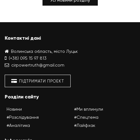
Усі новини розділу
Контактні дані
Волинська область, місто Луцьк
(+38) 095 15 97 813
cirpowertruth@gmail.com
ПІДТРИМАТИ ПРОЕКТ
Розділи сайту
Новини
#Ми вплинули
#Розслідування
#Спецтема
#Аналітика
#Лайфхак