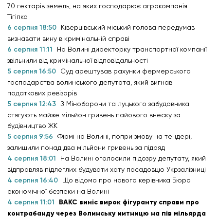
70 гектарів земель, на яких господарює агрокомпанія
Тігіпка
6 серпня 18:50
Ківерцівський міський голова передумав
визнавати вину в кримінальній справі
6 серпня 11:11
На Волині директорку транспортної компанії
звільнили від кримінальної відповідальності
5 серпня 16:50
Суд арештував рахунки фермерського
господарства волинського депутата, який вигнав
податкових ревізорів
5 серпня 12:43
З Міноборони та луцького забудовника
стягують майже мільйон гривень пайового внеску за
будівництво ЖК
5 серпня 9:56
Фірмі на Волині, попри змову на тендері,
залишили понад два мільйони гривень за підряд
4 серпня 18:01
На Волині оголосили підозру депутату, який
відправляв підлеглих будувати хату посадовцю Укрзалізниці
4 серпня 16:40
Що відомо про нового керівника Бюро
економічної безпеки на Волині
4 серпня 11:01
ВАКС виніс вирок фігуранту справи про
контрабанду через Волинську митницю на пів мільярда