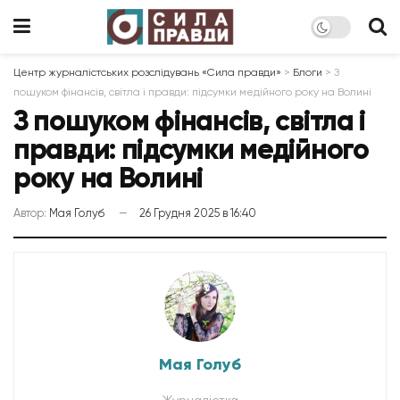
Центр журналістських розслідувань «Сила правди»
>
Блоги
>
З
пошуком фінансів, світла і правди: підсумки медійного року на Волині
З пошуком фінансів, світла і
правди: підсумки медійного
року на Волині
Автор:
Мая Голуб
26 Грудня 2025 в 16:40
Мая Голуб
Журналістка