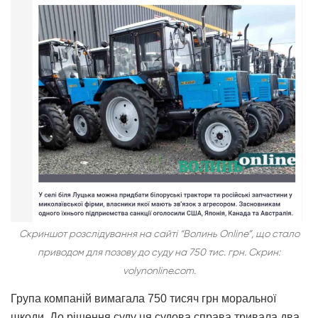
Скриншот розслідування на сайті “Волинь Online”, що стало
приводом для позову до суду на 750 тис. грн. Скрин:
volynonline.com.
Група компаній вимагала 750 тисяч грн моральної
шкоди. До рішення суду ця судова справа тривала два