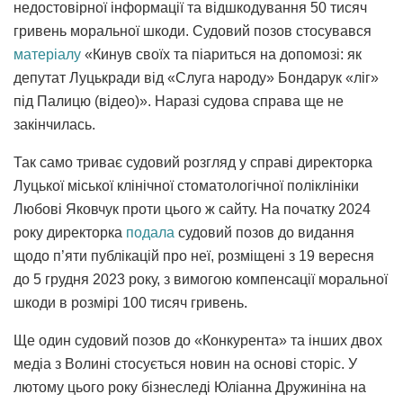
недостовірної інформації та відшкодування 50 тисяч
гривень моральної шкоди. Судовий позов стосувався
матеріалу
«Кинув своїх та піариться на допомозі: як
депутат Луцькради від «Слуга народу» Бондарук «ліг»
під Палицю (відео)». Наразі судова справа ще не
закінчилась.
Так само триває судовий розгляд у справі директорка
Луцької міської клінічної стоматологічної поліклініки
Любові Яковчук проти цього ж сайту. На початку 2024
року директорка
подала
судовий позов до видання
щодо п’яти публікацій про неї, розміщені з 19 вересня
до 5 грудня 2023 року, з вимогою компенсації моральної
шкоди в розмірі 100 тисяч гривень.
Ще один судовий позов до «Конкурента» та інших двох
медіа з Волині стосується новин на основі сторіс. У
лютому цього року бізнеследі Юліанна Дружиніна на