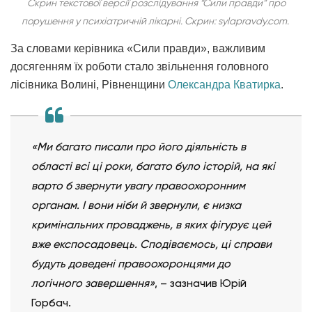
Скрин текстової версії розслідування “Сили правди” про
порушення у психіатричній лікарні. Скрин: sylapravdy.com.
За словами керівника «Сили правди», важливим
досягенням їх роботи стало звільнення головного
лісівника Волині, Рівненщини
Олександра Кватирка
.
«Ми багато писали про його діяльність в
області всі ці роки, багато було історій, на які
варто б звернути увагу правоохоронним
органам. І вони ніби й звернули, є низка
кримінальних проваджень, в яких фігурує цей
вже експосадовець. Сподіваємось, ці справи
будуть доведені правоохоронцями до
логічного завершення»
, – зазначив Юрій
Горбач.