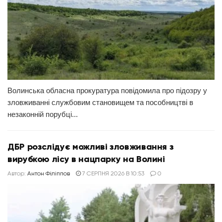
Волинська обласна прокуратура повідомила про підозру у
зловживанні службовим становищем та пособництві в
незаконній порубці...
ДБР розслідує можливі зловживання з
вирубкою лісу в нацпарку на Волині
Автор:
Антон Філіппов
7 СЕРПНЯ 2026 В 10:53
0