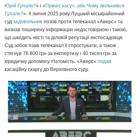
Юрій Гупало?
» і «
Приніс касу», або Чому звільнився
Гупало?
». 4 липня 2025 року Луцький міськрайонний
суд
задовольнив
позов проти телеканал «Аверс» та
визнав поширену інформацію недостовірною і такою,
що шкодить честі та діловій репутації експосадовця.
Суд зобов’язав телеканал її спростувати, а також
стягнув 76 800 грн за експертизу і 40 тисяч грн за
юридичну допомогу. Натомість, «Аверс»
подав
касаційну скаргу до Верховного суду.