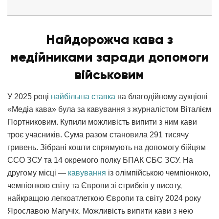
Найдорожча кава з
медійниками заради допомоги
військовим
У 2025 році
найбільша ставка
на благодійному аукціоні
«Медіа кава» була за кавування з журналістом Віталієм
Портниковим. Купили можливість випити з ним кави
троє учасників. Сума разом становила 291 тисячу
гривень. Зібрані кошти спрямують на допомогу бійцям
ССО ЗСУ та 14 окремого полку БПАК СБС ЗСУ. На
другому місці —
кавування
із олімпійською чемпіонкою,
чемпіонкою світу та Європи зі стрибків у висоту,
найкращою легкоатлеткою Європи та світу 2024 року
Ярославою Магучіх. Можливість випити кави з нею