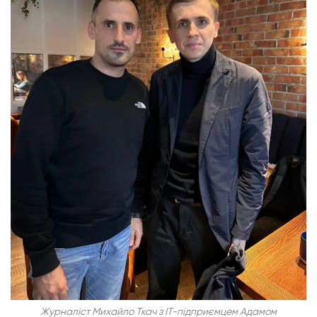
Журналіст Михайло Ткач з ІТ-підприємцем Адамом