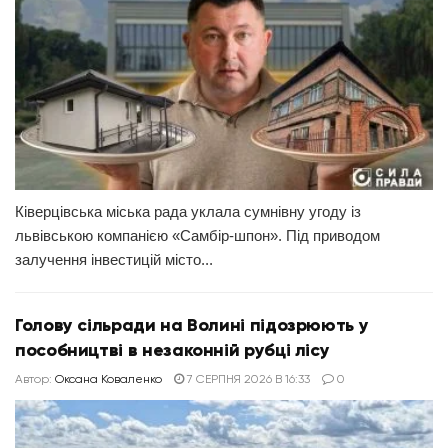
Ківерцівська міська рада уклала сумнівну угоду із
львівською компанією «Самбір-шпон». Під приводом
залучення інвестицій місто...
Голову сільради на Волині підозрюють у
пособництві в незаконній рубці лісу
Автор:
Оксана Коваленко
7 СЕРПНЯ 2026 В 16:33
0