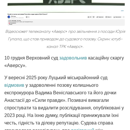
Відеосюжет телеканалу «Аверс
»
про звільнення з посади Юрія
Гупала, що став приводом до судового позову. Скрин: ютуб-
канал ТРК «Аверс
».
10 грудня Верховний суд
задовольнив
касаційну скаргу
«Аверсу».
У вересні 2025 року Луцький міськрайонний суд
відмовив
у задоволенні позову колишнього
експрокурора Вадима Веніславського та його дочки
Анастасії до «Сили правди». Позивачі вимагали
спростувати та видалити розслідування, опубліковані у
2023 році. На їхню думку, публікації принижували їхні
честь, гідність та ділову репутацію. Судова справа