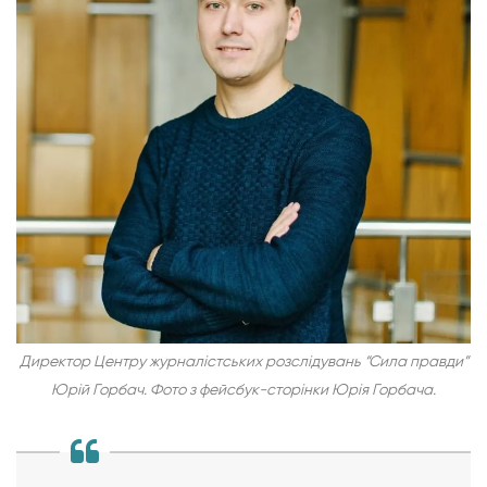
Директор Центру журналістських розслідувань “Сила правди”
Юрій Горбач. Фото з фейсбук-сторінки Юрія Горбача.