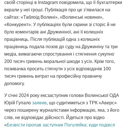
своїй сторінці в Instagram повідомила, що її бухгалтерки
вкрали у неї гроші. Публікація про це з’явилася на
сайтах: «Таблоїд Волині», «Волинські новини»,
«Конкурент». У публікаціях були скрини зі сторіс й не
було коментарів ані Дружиніної, ані її колишніх
працівниць. Після публікацій одна з колишніх
працівниць подала позов до суду на Дружиніну та три
медіа, вимагаючи спростування і стягнення сукупно
200 тисяч гривень моральної шкоди з усіх. Крім того,
позивачка просить стягнути з усіх відповідачів 100
тисяч гривень витрат на професійну правничу
допомогу.
У січні 2024 року ексзаступник голови Волинської ОДА
Юрій Гупало
заявив
, що судитиметься з ТРК «Аверс»
через поширену журналістами інформацію, яка, з його
слів, не відповідає дійсності. Йдеться про відео
«
Безвісти пропав заступник Погуляйка: куди подівся