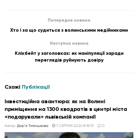
Попередня новина
Хто і за що судиться з волинськими медійниками
Наступна новина
Клікбейт у заголовках: як маніпуляції заради
переглядів руйнують довіру
Схожі
Публікації
Інвестиційна авантюра: як на Волині
приміщення на 1300 квадратів в центрі міста
«подарували» львівській компанії
Автор:
Дар'я Тимошкова
7 СЕРПНЯ 2026 В 18:10
0