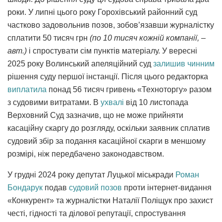
роки. У липні цього року Горохівський районний суд
частково задовольнив позов, зобов’язавши журналістку
сплатити 50 тисяч грн
(по 10 тисяч кожній компанії, –
авт.)
і спростувати сім пунктів матеріалу. У вересні
2025 року Волинський апеляційний суд
залишив чинним
рішення суду першої інстанції. Після цього редакторка
виплатила
понад 56 тисяч гривень «Техноторгу» разом
з судовими витратами. В
ухвалі
від 10 листопада
Верховний Суд зазначив, що не може прийняти
касаційну скаргу до розгляду, оскільки заявник сплатив
судовий збір за подання касаційної скарги в меншому
розмірі, ніж передбачено законодавством.
У грудні 2024 року депутат Луцької міськради
Роман
Бондарук
подав
судовий позов
проти інтернет-видання
«Конкурент» та журналістки Наталії Поліщук про захист
честі, гідності та ділової репутації, спростування