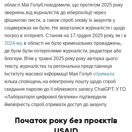
області Маї Голуб повідомили, що протягом 2025 року
звернень від журналістів до кіберполіції через
фішингові листи, а також спроб злому їх акаунтів у
соцмережах не було. Не зверталися журналісти і щодо
погроз в інтернеті. Станом на 17 грудня 2025 року, як і в
2024-му,
в області не було кримінальних проваджень,
де були були потерпілими журналісти, редактори або
блогери. Втім у травні 2025 року року авторка цього
тексту, журналістка та регіональна представниця
Інституту масової інформації Мая Голуб
отримала
кілька сповіщень на електронну пошту щодо спроб
скидання паролю до її облікового запису ChatGPT. У ГО
«Лабораторія цифрової безпеки» підтвердили
ймовірність спроб отримати доступ до акаунту.
Початок року без проєктів
USAID