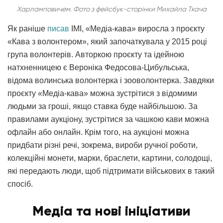
Харламповичем. Фото з фейсбук-сторінки Михайла Ткача
Як раніше
писав
ІМІ, «Медіа-кава» виросла з проєкту
«Кава з волонтером», який започаткувала у 2015 році
група волонтерів. Авторкою проєкту та ідейною
натхненницею є Вероніка Федосова-Цибульська,
відома волинська волонтерка і зооволонтерка. Завдяки
проєкту «Медіа-кава» можна зустрітися з відомими
людьми за гроші, якщо ставка буде найбільшою. За
правилами аукціону, зустрітися за чашкою кави можна
офлайн або онлайн. Крім того, на аукціоні можна
придбати різні речі, зокрема, вироби ручної роботи,
колекційні монети, марки, браслети, картини, солодощі,
які передають люди, щоб підтримати військових в такий
спосіб.
Медіа та нові ініціативи