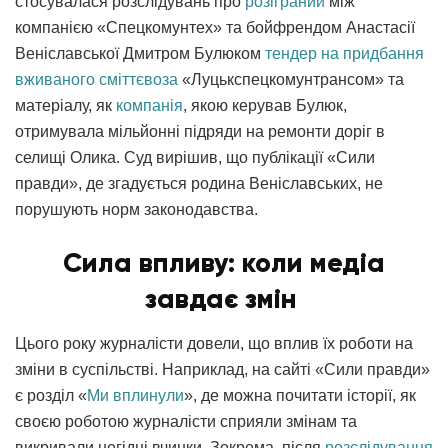
стосувалася розслідувань про
розіграний
між
компанією «Спецкомунтех» та бойфрендом Анастасії
Веніславської Дмитром Булюком
тендер на придбання
вживаного сміттєвоза
«Луцькспецкомунтрансом» та
матеріалу, як
компанія
, якою керував Булюк,
отримувала мільйонні підряди на ремонти доріг в
селищі Олика. Суд вирішив, що публікації «Сили
правди», де згадується родина Веніславських, не
порушують норм законодавства.
Сила впливу: коли медіа
завдає змін
Цього року журналісти довели, що вплив їх роботи на
зміни в суспільстві. Наприклад, на сайті «Сили правди»
є розділ «
Ми вплинули
», де можна почитати історії, як
своєю роботою журналісти сприяли змінам та
викривали негідні вчинки. Зокрема, після
розслідування