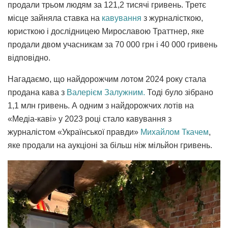
продали трьом людям за 121,2 тисячі гривень. Третє
місце зайняла ставка на
кавування
з журналісткою,
юристкою і дослідницею Мирославою Траттнер, яке
продали двом учасникам за 70 000 грн і 40 000 гривень
відповідно.
Нагадаємо, що найдорожчим лотом 2024 року стала
продана кава з
Валерієм Залужним.
Тоді було зібрано
1,1 млн гривень. А одним з найдорожчих лотів на
«Медіа-каві» у 2023 році стало кавування з
журналістом «Української правди»
Михайлом Ткачем
,
яке продали на аукціоні за більш ніж мільйон гривень.