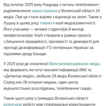
Від початку 2025 року Нацрада з питань телебачення і
радіомовлення
зареєструвала
у Волинській області 19
медіа. Про це стало відомо з відповіді на запит. Також у
Луцьку в цьому році
з’явився
клуб медіаграмотності.
Його учасники — активні студент(к)и й молоді
професіонал(к)и. Клуб створили в рамках проєкту
«Зміцнення правдивості, прозорості та демократії для
протидії дезінформації» ГО «Інтерньюз-Україна» за
підтримки уряду Канади.
У 2025 році до оновленої
Мапи рекомендованих медіа
,
яку формують Інститут масової інформації (ІМІ) та
«Детектор медіа», увійшли 29 медіа Волинської області.
Серед них 26 інтернет-видань, один центр
журналістських розслідувань, телебачення і радіо.
Також цього року у громадах Волинської області
розпочали
роботу нові гіперлокальні кореспонденти