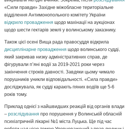
«Сили правди» Західне міжобласне територіальне
відділення Антимонопольного комітету України
відкрило провадження
щодо махінації на аукціонах
щодо шести гектарів землі у волинському заказнику.
Також цієї осені Вища рада правосуддя відкрила
дисциплінарне провадження
щодо волинського судді,
який закривав низку адміністративних справ, де
фігурували п’яні водії за 2019-2021 роки через
закінчення строків давності. Завдяки цьому чимало
порушників уникли відповідальності. «Сила правди»
досліджувала, як судді карають пяних водіїв ще 5-6
років тому.
Приклад однієї з найшвидших реакцій від органів влади
–
розслідування
про порушення у Волинській обласній
психіатричній лікарні №1 міста Луцька. Ще під час
роботи над цією темою Уповноважений з прав людини і