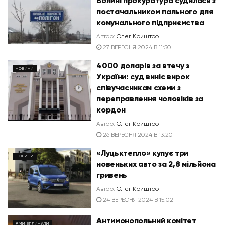
Волині прокуратура судилася з
постачальником пального для
комунального підприємства
Автор:
Олег Криштоф
27 ВЕРЕСНЯ 2024 В 11:50
4000 доларів за втечу з
НОВИНИ
України: суд виніс вирок
співучасникам схеми з
переправлення чоловіків за
кордон
Автор:
Олег Криштоф
26 ВЕРЕСНЯ 2024 В 13:20
«Луцьктепло» купує три
НОВИНИ
новеньких авто за 2,8 мільйона
гривень
Автор:
Олег Криштоф
24 ВЕРЕСНЯ 2024 В 15:02
Антимонопольний комітет
#МИ ВПЛИНУЛИ