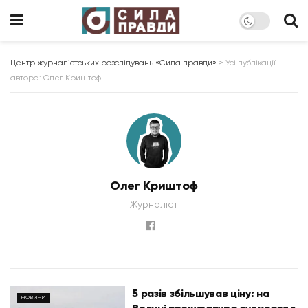
Центр журналістських розслідувань «Сила правди»
>
Усі публікації
автора: Олег Криштоф
Олег Криштоф
Журналіст
5 разів збільшував ціну: на
НОВИНИ