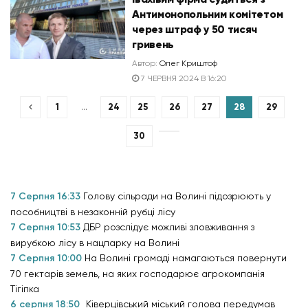
Антимонопольним комітетом
через штраф у 50 тисяч
гривень
Автор:
Олег Криштоф
7 ЧЕРВНЯ 2024 В 16:20
1
…
24
25
26
27
28
29
30
7 Серпня 16:33
Голову сільради на Волині підозрюють у
пособництві в незаконній рубці лісу
7 Серпня 10:53
ДБР розслідує можливі зловживання з
вирубкою лісу в нацпарку на Волині
7 Серпня 10:00
На Волині громаді намагаються повернути
70 гектарів земель, на яких господарює агрокомпанія
Тігіпка
6 серпня 18:50
Ківерцівський міський голова передумав