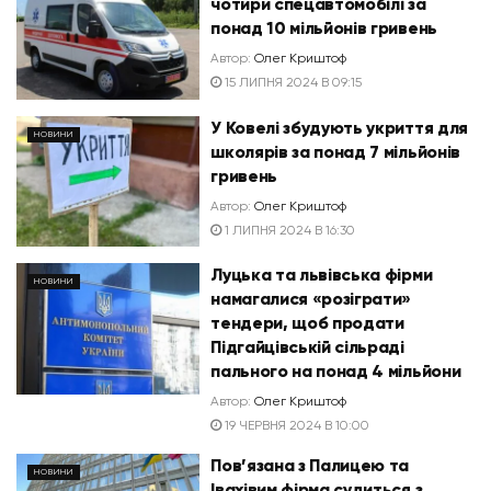
чотири спецавтомобілі за
понад 10 мільйонів гривень
Автор:
Олег Криштоф
15 ЛИПНЯ 2024 В 09:15
У Ковелі збудують укриття для
НОВИНИ
школярів за понад 7 мільйонів
гривень
Автор:
Олег Криштоф
1 ЛИПНЯ 2024 В 16:30
Луцька та львівська фірми
НОВИНИ
намагалися «розіграти»
тендери, щоб продати
Підгайцівській сільраді
пального на понад 4 мільйони
Автор:
Олег Криштоф
19 ЧЕРВНЯ 2024 В 10:00
Пов’язана з Палицею та
НОВИНИ
Івахівим фірма судиться з