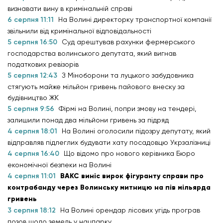
визнавати вину в кримінальній справі
6 серпня 11:11
На Волині директорку транспортної компанії
звільнили від кримінальної відповідальності
5 серпня 16:50
Суд арештував рахунки фермерського
господарства волинського депутата, який вигнав
податкових ревізорів
5 серпня 12:43
З Міноборони та луцького забудовника
стягують майже мільйон гривень пайового внеску за
будівництво ЖК
5 серпня 9:56
Фірмі на Волині, попри змову на тендері,
залишили понад два мільйони гривень за підряд
4 серпня 18:01
На Волині оголосили підозру депутату, який
відправляв підлеглих будувати хату посадовцю Укрзалізниці
4 серпня 16:40
Що відомо про нового керівника Бюро
економічної безпеки на Волині
4 серпня 11:01
ВАКС виніс вирок фігуранту справи про
контрабанду через Волинську митницю на пів мільярда
гривень
3 серпня 18:12
На Волині орендар лісових угідь програв
позов щодо земель у нацпарку