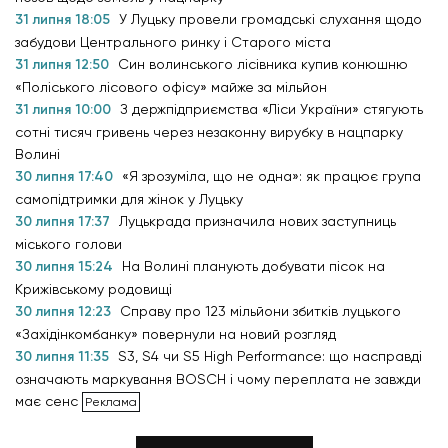
31 липня 18:05
У Луцьку провели громадські слухання щодо
забудови Центрального ринку і Старого міста
31 липня 12:50
Син волинського лісівника купив конюшню
«Поліського лісового офісу» майже за мільйон
31 липня 10:00
З держпідприємства «Ліси України» стягують
сотні тисяч гривень через незаконну вирубку в нацпарку
Волині
30 липня 17:40
«Я зрозуміла, що не одна»: як працює група
самопідтримки для жінок у Луцьку
30 липня 17:37
Луцькрада призначила нових заступниць
міського голови
30 липня 15:24
На Волині планують добувати пісок на
Крижівському родовищі
30 липня 12:23
Справу про 123 мільйони збитків луцького
«Західінкомбанку» повернули на новий розгляд
30 липня 11:35
S3, S4 чи S5 High Performance: що насправді
означають маркування BOSCH і чому переплата не завжди
має сенс