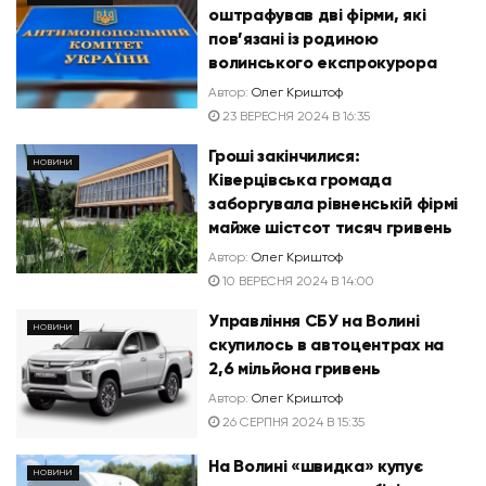
оштрафував дві фірми, які
пов’язані із родиною
волинського експрокурора
Автор:
Олег Криштоф
23 ВЕРЕСНЯ 2024 В 16:35
Гроші закінчилися:
НОВИНИ
Ківерцівська громада
заборгувала рівненській фірмі
майже шістсот тисяч гривень
Автор:
Олег Криштоф
10 ВЕРЕСНЯ 2024 В 14:00
Управління СБУ на Волині
НОВИНИ
скупилось в автоцентрах на
2,6 мільйона гривень
Автор:
Олег Криштоф
26 СЕРПНЯ 2024 В 15:35
На Волині «швидка» купує
НОВИНИ