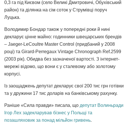
0,3 га під Києвом (село Великі Дмитровичі, Обухівський
район) та ділянка на сім соток у Струмівці поруч
Луцька.
Володимир Бондар також у попередні роки й нині
декларує цінне майно: годинники швецарських брендів
– Jaeger-LeCoultre Master Control (придбаний у 2008
році) та Girard-Perregaux Vintage Chronograph Ref.2599
(2003 рік). Обидва без зазначеної вартості. З інтернет-
мережі відомо, що вони є у сталевому або золотому
корпусі.
Із заощаджень депутат декларує свої 200 тис грн готівки
та у дружини
17 тис доларів на банківському рахунку.
Раніше «Сила правди» писала, що
депутат Волиньради
Ігор Лех задекларував бізнес у Польщі та
позашляховик за понад мільйон гривень
.