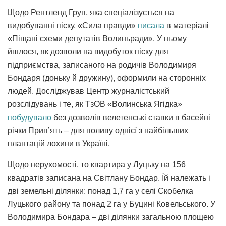
Щодо Рентленд Груп, яка спеціалізується на
видобуванні піску, «Сила правди»
писала
в матеріалі
«Піщані схеми депутатів Волиньради». У ньому
йшлося, як дозволи на видобуток піску для
підприємства, записаного на родичів Володимиря
Бондаря (доньку й дружину), оформили на сторонніх
людей. Досліджував Центр журналістський
розслідувань і те, як ТзОВ «Волинська Ягідка»
побудувало
без дозволів велетенські ставки в басейні
річки Прип’ять – для поливу однієї з найбільших
плантацій лохини в Україні.
Щодо нерухомості, то квартира у Луцьку на 156
квадратів записана на Світлану Бондар. Їй належать і
дві земельні ділянки: понад 1,7 га у селі Скобелка
Луцького району та понад 2 га у Буцині Ковельського. У
Володимира Бондара – дві ділянки загальною площею