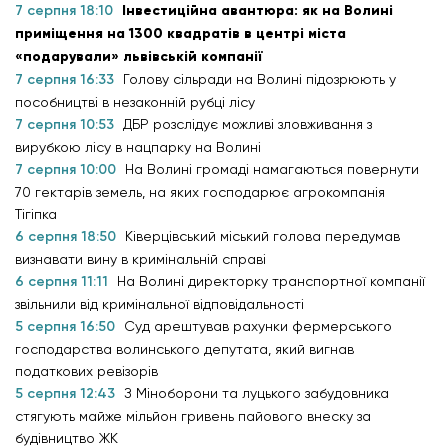
7 серпня 18:10
Інвестиційна авантюра: як на Волині
приміщення на 1300 квадратів в центрі міста
«подарували» львівській компанії
7 серпня 16:33
Голову сільради на Волині підозрюють у
пособництві в незаконній рубці лісу
7 серпня 10:53
ДБР розслідує можливі зловживання з
вирубкою лісу в нацпарку на Волині
7 серпня 10:00
На Волині громаді намагаються повернути
70 гектарів земель, на яких господарює агрокомпанія
Тігіпка
6 серпня 18:50
Ківерцівський міський голова передумав
визнавати вину в кримінальній справі
6 серпня 11:11
На Волині директорку транспортної компанії
звільнили від кримінальної відповідальності
5 серпня 16:50
Суд арештував рахунки фермерського
господарства волинського депутата, який вигнав
податкових ревізорів
5 серпня 12:43
З Міноборони та луцького забудовника
стягують майже мільйон гривень пайового внеску за
будівництво ЖК