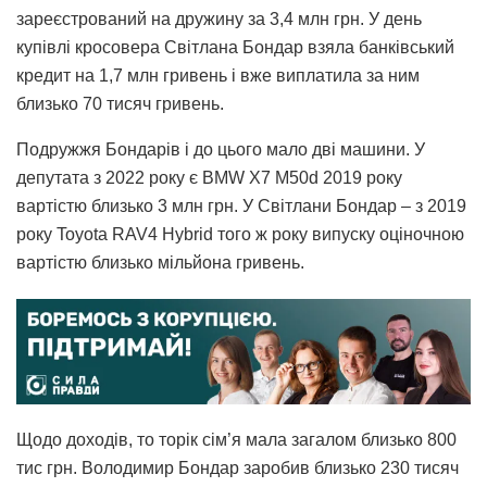
зареєстрований на дружину за 3,4 млн грн. У день
купівлі кросовера Світлана Бондар взяла банківський
кредит на 1,7 млн гривень і вже виплатила за ним
близько 70 тисяч гривень.
Подружжя Бондарів і до цього мало дві машини. У
депутата з 2022 року є BMW X7 M50d 2019 року
вартістю близько 3 млн грн. У Світлани Бондар – з 2019
року Toyota RAV4 Hybrid того ж року випуску оціночною
вартістю близько мільйона гривень.
Щодо доходів, то торік сім’я мала загалом близько 800
тис грн. Володимир Бондар заробив близько 230 тисяч