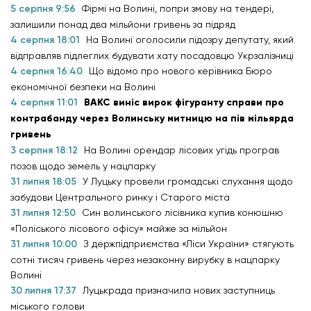
5 серпня 9:56
Фірмі на Волині, попри змову на тендері,
залишили понад два мільйони гривень за підряд
4 серпня 18:01
На Волині оголосили підозру депутату, який
відправляв підлеглих будувати хату посадовцю Укрзалізниці
4 серпня 16:40
Що відомо про нового керівника Бюро
економічної безпеки на Волині
4 серпня 11:01
ВАКС виніс вирок фігуранту справи про
контрабанду через Волинську митницю на пів мільярда
гривень
3 серпня 18:12
На Волині орендар лісових угідь програв
позов щодо земель у нацпарку
31 липня 18:05
У Луцьку провели громадські слухання щодо
забудови Центрального ринку і Старого міста
31 липня 12:50
Син волинського лісівника купив конюшню
«Поліського лісового офісу» майже за мільйон
31 липня 10:00
З держпідприємства «Ліси України» стягують
сотні тисяч гривень через незаконну вирубку в нацпарку
Волині
30 липня 17:37
Луцькрада призначила нових заступниць
міського голови