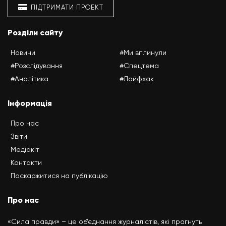
ПІДТРИМАТИ ПРОЕКТ
Розділи сайту
Новини
#Ми вплинули
#Розслідування
#Спецтема
#Аналітика
#Лайфхак
Інформація
Про нас
Звіти
Медіакіт
Контакти
Поскаржитися на публікацію
Про нас
«Сила правди» – це об’єднання журналістів, які прагнуть