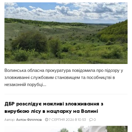
Волинська обласна прокуратура повідомила про підозру у
зловживанні службовим становищем та пособництві в
незаконній порубці...
ДБР розслідує можливі зловживання з
вирубкою лісу в нацпарку на Волині
Автор:
Антон Філіппов
7 СЕРПНЯ 2026 В 10:53
0