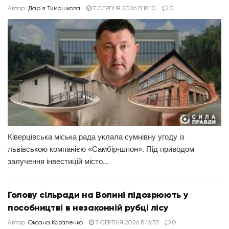
Автор:
Дар'я Тимошкова
7 СЕРПНЯ 2026 В 18:10
0
Ківерцівська міська рада уклала сумнівну угоду із
львівською компанією «Самбір-шпон». Під приводом
залучення інвестицій місто...
Голову сільради на Волині підозрюють у
пособництві в незаконній рубці лісу
Автор:
Оксана Коваленко
7 СЕРПНЯ 2026 В 16:33
0