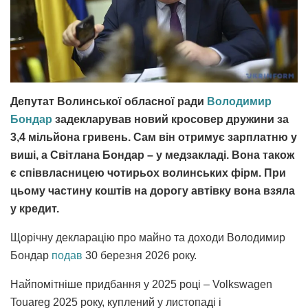
Депутат Волинської обласної ради
Володимир
Бондар
задекларував новий кросовер дружини за
3,4 мільйона гривень. Сам він отримує зарплатню у
виші, а Світлана Бондар – у медзакладі. Вона також
є співвласницею чотирьох волинських фірм. При
цьому частину коштів на дорогу автівку вона взяла
у кредит.
Щорічну декларацію про майно та доходи Володимир
Бондар
подав
30 березня 2026 року.
Найпомітніше придбання у 2025 році – Volkswagen
Touareg 2025 року, куплений у листопаді і