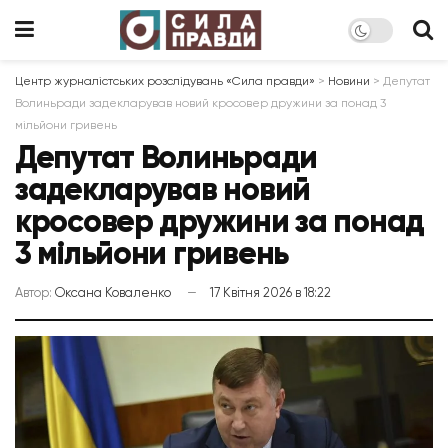
Центр журналістських розслідувань «Сила правди»
>
Новини
>
Депутат
Волиньради задекларував новий кросовер дружини за понад 3
мільйони гривень
Депутат Волиньради
задекларував новий
кросовер дружини за понад
3 мільйони гривень
Автор:
Оксана Коваленко
17 Квітня 2026 в 18:22