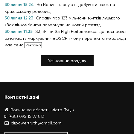
30 липня 15:24
На Волині планують добувати пісок на
Крижівському родовищі
30 липня 12:23
Справу про 123 мільйони збитків луцького
«Західінкомбанку» повернули на новий розгляд
30 липня 11:35
S3, S4 чи S5 High Performance: що насправді
означають маркування BOSCH і чому переплата не завжди
має сенс
Усі новини розділу
Контактні дані
Волинська область, місто Луцьк
(+38) 095 15 97 813
cirpowertruth@gmail.com