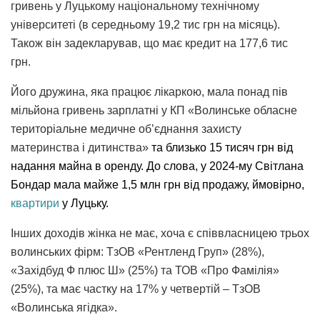
гривень у Луцькому національному технічному
університеті (в середньому 19,2 тис грн на місяць).
Також він задекларував, що має кредит на 177,6 тис
грн.
Його дружина, яка працює лікаркою, мала понад пів
мільйона гривень зарплатні у КП «Волинське обласне
територіальне медичне об’єднання захисту
материнства і дитинства»
та близько 15 тисяч грн від
надання майна в оренду. До слова, у 2024-му Світлана
Бондар мала майже 1,5 млн грн від продажу, ймовірно,
квартири
у Луцьку.
Інших доходів жінка не має, хоча є співвласницею трьох
волинських фірм: ТзОВ «Рентленд Груп» (28%),
«Західбуд Ф плюс Ш» (25%) та ТОВ «Про Фамілія»
(25%), та має частку на 17% у четвертій – ТзОВ
«Волинська ягідка».