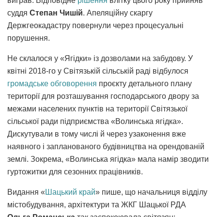
виграв. Відповідне
рішення
влітку цього року прийняв
суддя
Степан Чишій
. Апеляційну скаргу
Держгеокадастру повернули через процесуальні
порушення.
Не склалося у «Ягідки» із дозволами на забудову. У
квітні 2018-го у Світязькій сільській раді відбулося
громадське обговорення
проєкту детального плану
території для розташування господарського двору за
межами населених пунктів на території Світязької
сільської ради підприємства «Волинська ягідка».
Дискутували в тому числі й через узаконення вже
наявного і запланованого будівництва на орендованій
землі. Зокрема, «Волинська ягідка» мала намір зводити
гуртожитки для сезонних працівників.
Видання «
Шацький край
» пише, що начальниця відділу
містобудування, архітектури та ЖКГ Шацької РДА