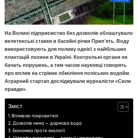
На Волині підприємство без дозволів облаштувало
велетенські ставки в басейні річки Прип’ять. Воду
використовують для поливу однієї з найбільших
плантацій лохини в Україні. Контрольні органи не
бачать порушень, а тим часом науковці говорять
про вплив на стрімке обміління поліських водойм.
Аграрний стартап досліджували журналісти «Сили
правди».
Зміст
Впливові покровителі
Дозволів нема — дармова вода
Економіка проти екології