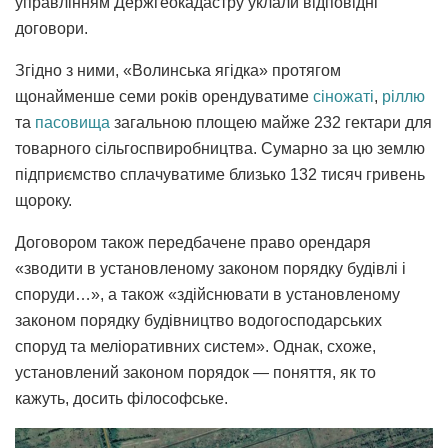
управлінням Держгеокадастру уклали відповідні
договори.
Згідно з ними, «Волинська ягідка» протягом
щонайменше семи років орендуватиме
сіножаті
,
ріллю
та
пасовища
загальною площею майже 232 гектари для
товарного сільгоспвиробництва. Сумарно за цю землю
підприємство сплачуватиме близько 132 тисяч гривень
щороку.
Договором також передбачене право орендаря
«зводити в установленому законом порядку будівлі і
споруди…», а також «здійснювати в установленому
законом порядку будівництво водогосподарських
споруд та меліоративних систем». Однак, схоже,
установлений законом порядок — поняття, як то
кажуть, досить філософське.