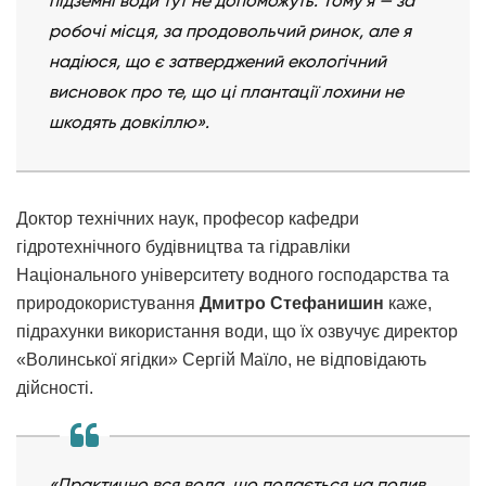
підземні води тут не допоможуть. Тому я — за
робочі місця, за продовольчий ринок, але я
надіюся, що є затверджений екологічний
висновок про те, що ці плантації лохини не
шкодять довкіллю».
Доктор технічних наук, професор кафедри
гідротехнічного будівництва та гідравліки
Національного університету водного господарства та
природокористування
Дмитро Стефанишин
каже,
підрахунки використання води, що їх озвучує директор
«Волинської ягідки» Сергій Маїло, не відповідають
дійсності.
«Практично вся вода, що подається на полив