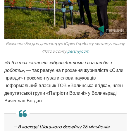
Вячеслав Богдан демонструє Юрію Горбенку систему поливу.
Фото з сайту
pershyj.com
«Я б в тих екологів забрав дипломи і вигнав би з
роботи»
, — так реагує на прохання журналіста «Сили
правди» прокоментувати слова науковців
неформальний власник ТОВ «Волинська ягідка», член
депутатської групи «Патріоти Волині» у Волиньраді
Вячеслав Богдан.
— В каскаді Шацького басейну 26 мільйонів