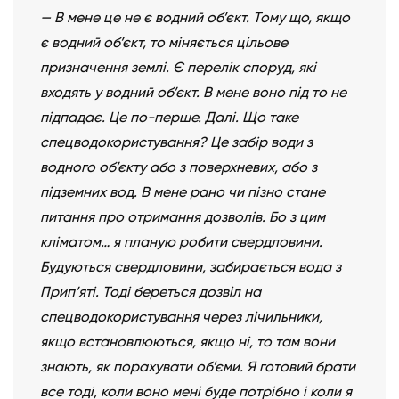
— В мене це не є водний об’єкт. Тому що, якщо
є водний об’єкт, то міняється цільове
призначення землі. Є перелік споруд, які
входять у водний об’єкт. В мене воно під то не
підпадає. Це по-перше. Далі. Що таке
спецводокористування? Це забір води з
водного об’єкту або з поверхневих, або з
підземних вод. В мене рано чи пізно стане
питання про отримання дозволів. Бо з цим
кліматом… я планую робити свердловини.
Будуються свердловини, забирається вода з
Прип’яті. Тоді береться дозвіл на
спецводокористування через лічильники,
якщо встановлюються, якщо ні, то там вони
знають, як порахувати об’єми. Я готовий брати
все тоді, коли воно мені буде потрібно і коли я