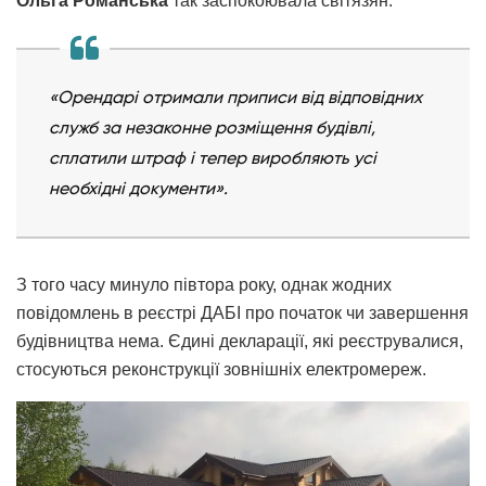
Ольга Романська
так заспокоювала світязян:
«Орендарі отримали приписи від відповідних
служб за незаконне розміщення будівлі,
сплатили штраф і тепер виробляють усі
необхідні документи».
З того часу минуло півтора року, однак жодних
повідомлень в реєстрі ДАБІ про початок чи завершення
будівництва нема. Єдині декларації, які реєструвалися,
стосуються реконструкції зовнішніх електромереж.