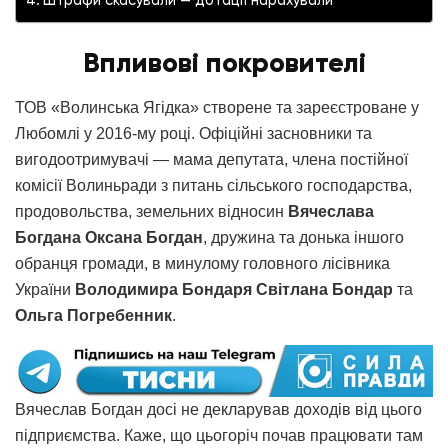
Штрафи скасували — дотації нарахували
Впливові покровителі
ТОВ «Волинська Ягідка» створене та зареєстроване у
Любомлі у 2016-му році. Офіційні засновники та
вигодоотримувачі — мама депутата, члена постійної
комісії Волиньради з питань сільського господарства,
продовольства, земельних відносин
Вячеслава
Богдана Оксана Богдан
, дружина та донька іншого
обранця громади, в минулому головного лісівника
України
Володимира Бондаря Світлана Бондар
та
Ольга Погребенник
.
Вячеслав Богдан досі не декларував доходів від цього
підприємства. Каже, що цьогоріч почав працювати там