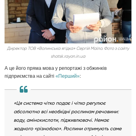
Директор ТОВ «Волинська ягідка» Сергій Маїло. Фото з сайту
shatsk.rayon.in.ua
А це його пряма мова у репортажі з обжинків
підприємства на сайті
«Перший»
:
«Ця система чітко подає і чітко регулює
абсолютно всі необхідні рослинам речовини:
воду, амінокислоти, підживлювачі. Немає
жодного «різнобою». Рослини отримують саме