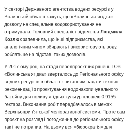
У секторі Державного агентства водних ресурсів у
Волинській області кажуть, що «Волинська ягідка»
дозволу на спеціальне водокористування не
отримувала. Головний спеціаліст відомства
Людмила
Козлюк
запевнила, що інші підприємства, які
аналогічним чином збирають і використовують воду,
роблять це на підставі таких дозволів.
У 2017-ому році на стадії передпроєктних рішень ТОВ
«Волинська ягідка» зверталось до Регіонального офісу
водних ресурсів в області з питанням надати технічні
рекомендації з проєктування водонакопичувального
басейну для поливу ягідних культур площею 0,9155
гектара. Виконання робіт передбачалось в межах
Верхньоприп’ятської меліоративної системи. Проте сам
проєкт на розгляд і погодження до регіонального офісу
так і не потрапив. На цьому вся «бюрократія» для