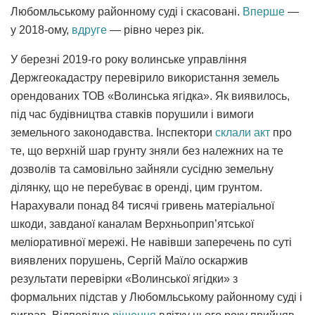
Любомльському районному суді і скасовані.
Вперше
—
у 2018-ому,
вдруге
— рівно через рік.
У березні 2019-го року волинське управління
Держгеокадастру перевірило використання земель
орендованих ТОВ «Волинська ягідка». Як виявилось,
під час будівництва ставків порушили і вимоги
земельного законодавства. Інспектори
склали акт
про
те, що верхній шар грунту зняли без належних на те
дозволів та самовільно зайняли сусідню земельну
ділянку, що не перебуває в оренді, цим грунтом.
Нарахували понад 84 тисячі гривень матеріальної
шкоди, завданої каналам Верхньоприп’ятської
меліоративної мережі. Не навівши заперечень по суті
виявлених порушень, Сергій Маїло оскаржив
результати перевірки «Волинської ягідки» з
формальних підстав у Любомльському районному суді і