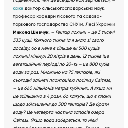
подивимося, чим це все діло нам вертається, —
каже
доктор сільськогосподарських наук,
професор кафедри лісового та садово-
паркового господарства СНУ ім. Лесі Українки
Микола Шевчук
.
— Гектар лохини – це 3 тисячі
333 кущі. Кожного тижня (а я знаю зі свого
досвіду, бо в мене є більше як 500 кущів
лохини) мінімум 20 літрів в день. 12 тижнів (це
вегетаційний період) по 20-ть – це 800 кубів
води за раз. Множимо на 75 гектарів, які
сьогодні зайняті плантацією поблизу Світязя,
— це 660 мільйонів метрів кубічних. А якщо ми
це збільшимо в 4 рази, бо кажуть, що є плани
щодо збільшення до 300 гектарів? Де брати
воду? Це четверта частина запасів озера
Світязь. Якщо вода забереться, то ніякі