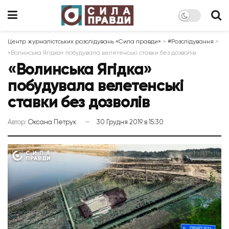
Центр журналістських розслідувань «Сила правди»
>
#Розслідування
>
«Волинська Ягідка» побудувала велетенські ставки без дозволів
«Волинська Ягідка»
побудувала велетенські
ставки без дозволів
Автор:
Оксана Петрук
30 Грудня 2019 в 15:30