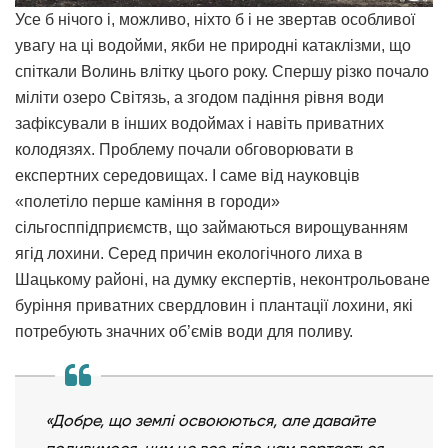
Усе б нічого і, можливо, ніхто б і не звертав особливої
увагу на ці водойми, якби не природні катаклізми, що
спіткали Волинь влітку цього року. Спершу різко почало
міліти озеро Світязь, а згодом падіння рівня води
зафіксували в інших водоймах і навіть приватних
колодязях. Проблему почали обговорювати в
експертних середовищах. І саме від науковців
«полетіло перше каміння в городи»
сільгосппідприємств, що займаються вирощуванням
ягід лохини. Серед причин екологічного лиха в
Шацькому районі, на думку експертів, неконтрольоване
буріння приватних свердловин і плантації лохини, які
потребують значних об’ємів води для поливу.
«Добре, що землі освоюються, але давайте