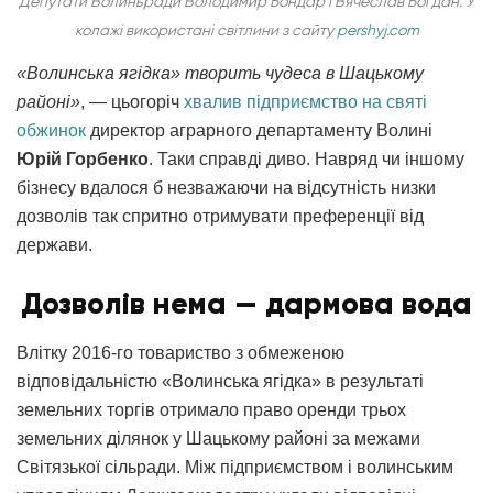
Депутати Волиньради Володимир Бондар і Вячеслав Богдан. У
колажі використані світлини з сайту
pershyj.com
«Волинська ягідка» творить чудеса в Шацькому
районі»
, — цьогоріч
хвалив підприємство на святі
обжинок
директор аграрного департаменту Волині
Юрій Горбенко
. Таки справді диво. Навряд чи іншому
бізнесу вдалося б незважаючи на відсутність низки
дозволів так спритно отримувати преференції від
держави.
Дозволів нема — дармова вода
Влітку 2016-го товариство з обмеженою
відповідальністю «Волинська ягідка» в результаті
земельних торгів отримало право оренди трьох
земельних ділянок у Шацькому районі за межами
Світязької сільради. Між підприємством і волинським