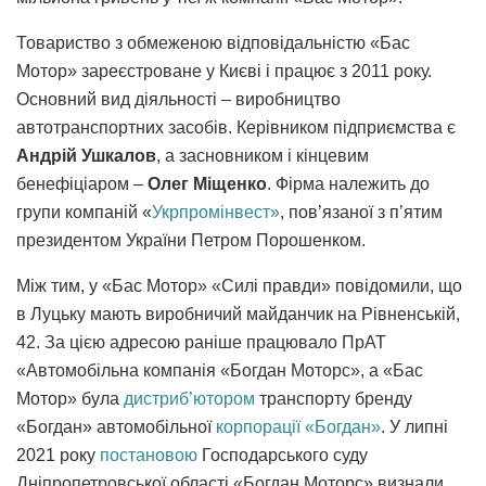
Товариство з обмеженою відповідальністю «Бас
Мотор» зареєстроване у Києві і працює з 2011 року.
Основний вид діяльності – виробництво
автотранспортних засобів. Керівником підприємства є
Андрій Ушкалов
, а засновником і кінцевим
бенефіціаром –
Олег Міщенко
. Фірма належить до
групи компаній «
Укрпромінвест»
, пов’язаної з п’ятим
президентом України Петром Порошенком.
Між тим, у «Бас Мотор» «Силі правди» повідомили, що
в Луцьку мають виробничий майданчик на Рівненській,
42. За цією адресою раніше працювало ПрАТ
«Автомобільна компанія «Богдан Моторс», а «Бас
Мотор» була
дистриб’ютором
транспорту бренду
«Богдан» автомобільної
корпорації «Богдан»
. У липні
2021 року
постановою
Господарського суду
Дніпропетровської області «Богдан Моторс» визнали