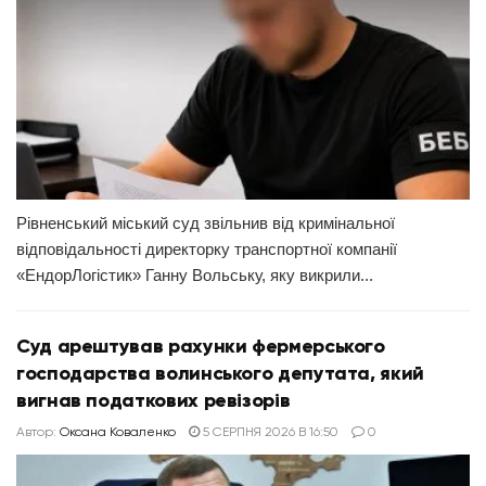
Рівненський міський суд звільнив від кримінальної
відповідальності директорку транспортної компанії
«ЕндорЛогістик» Ганну Вольську, яку викрили...
Суд арештував рахунки фермерського
господарства волинського депутата, який
вигнав податкових ревізорів
Автор:
Оксана Коваленко
5 СЕРПНЯ 2026 В 16:50
0