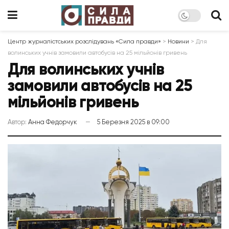
Центр журналістських розслідувань «Сила правди»
>
Новини
>
Для
волинських учнів замовили автобусів на 25 мільйонів гривень
Для волинських учнів
замовили автобусів на 25
мільйонів гривень
Автор:
Анна Федорчук
5 Березня 2025 в 09:00