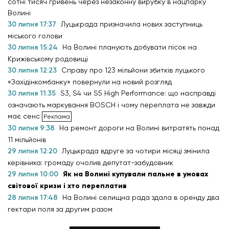
сотні тисяч гривень через незаконну вирубку в нацпарку
Волині
30 липня 17:37
Луцькрада призначила нових заступниць
міського голови
30 липня 15:24
На Волині планують добувати пісок на
Крижівському родовищі
30 липня 12:23
Справу про 123 мільйони збитків луцького
«Західінкомбанку» повернули на новий розгляд
30 липня 11:35
S3, S4 чи S5 High Performance: що насправді
означають маркування BOSCH і чому переплата не завжди
має сенс
30 липня 9:38
На ремонт дороги на Волині витратять понад
11 мільйонів
29 липня 12:20
Луцькрада вдруге за чотири місяці змінила
керівника: громаду очолив депутат-забудовник
29 липня 10:00
Як на Волині купували пальне в умовах
світової кризи і хто переплатив
28 липня 17:48
На Волині селищна рада здала в оренду два
гектари поля за другим разом