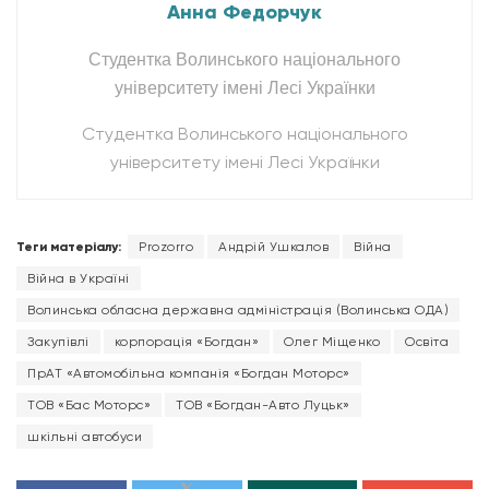
Анна Федорчук
Студентка Волинського національного
університету імені Лесі Українки
Студентка Волинського національного
університету імені Лесі Українки
Теги матеріалу:
Prozorro
Андрій Ушкалов
Війна
Війна в Україні
Волинська обласна державна адміністрація (Волинська ОДА)
Закупівлі
корпорація «Богдан»
Олег Міщенко
Освіта
ПрАТ «Автомобільна компанія «Богдан Моторс»
ТОВ «Бас Моторс»
ТОВ «Богдан-Авто Луцьк»
шкільні автобуси