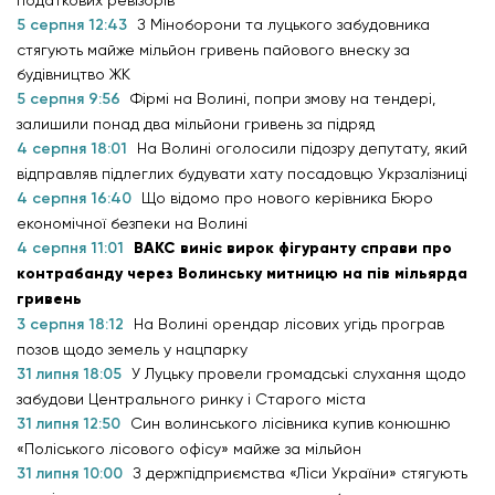
податкових ревізорів
5 серпня 12:43
З Міноборони та луцького забудовника
стягують майже мільйон гривень пайового внеску за
будівництво ЖК
5 серпня 9:56
Фірмі на Волині, попри змову на тендері,
залишили понад два мільйони гривень за підряд
4 серпня 18:01
На Волині оголосили підозру депутату, який
відправляв підлеглих будувати хату посадовцю Укрзалізниці
4 серпня 16:40
Що відомо про нового керівника Бюро
економічної безпеки на Волині
4 серпня 11:01
ВАКС виніс вирок фігуранту справи про
контрабанду через Волинську митницю на пів мільярда
гривень
3 серпня 18:12
На Волині орендар лісових угідь програв
позов щодо земель у нацпарку
31 липня 18:05
У Луцьку провели громадські слухання щодо
забудови Центрального ринку і Старого міста
31 липня 12:50
Син волинського лісівника купив конюшню
«Поліського лісового офісу» майже за мільйон
31 липня 10:00
З держпідприємства «Ліси України» стягують