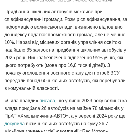
Придбання шкільних автобусів можливе при
співфінансуванні громади. Розмір співфінансування, за
інформацією волинської влади, визначено відповідно
до індексу податкоспроможності громад, але не менше
10%. Наразі від місцевих органів управління освітою
надійшло 35 заявок на придбання шкільних автобусів у
2025 році. Нині забезпечено підвезення 95% учнів, які
цього потребують (мова про 16,8 тисячі дітей). З
початку оголошення воєнного стану для потреб ЗСУ
передали понад 60 шкільних автобусів, які перебували
в комунальній власності.
«Сила правди»
писала
, що у липні 2023 року волинська
влада придбала 26 автобусів на майже 78 мільйонів у
ПрАТ «Хмельниччина-АВТО», а у вересні 2024 року ще
докупила
вісім шкільних автобусів на суму 26,7
мільйона гривень у тієї ж компанії «Бас Мотор».