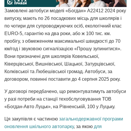
Замовлені автобуси моделі «Богдан» А22412 2024 року
випуску, мають по 26 посадкових місць для школярів і
по чотири для супроводжуючих осіб, екологічний клас
EURO-5, гарантію на два роки, або ж 100 тис. км.
пробігу, з обмеженням максимальної швидкості до 70
км/год і звуковою сигналізацією «Прошу зупинитися».
Вони призначені для школярів Ковельської,
Ківерцівської, Вишнівської, Шацької, Затурцівської,
Колківської та Любешівської громад. Автобуси, за
договором, повинні поставити до 4 серпня 2025 року.
У договорі передбачено, що ремонтуватимуть автобуси
у разі потреби на станції техобслуговування ТОВ
«Богдан-Авто Луцьк», на Рівненській, 100 у Луцьку.
Ця закупівля є частиною
загальнодержавної програми
оновлення шкільного автопарку
, за якою
для