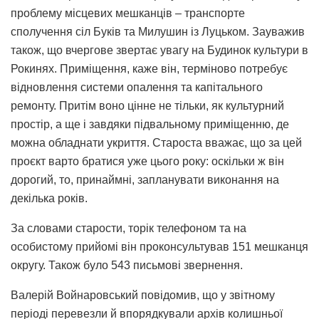
проблему місцевих мешканців – транспорте
сполучення сіл Буків та Милушин із Луцьком. Зауважив
також, що вчергове звертає увагу на Будинок культури в
Рокинях. Приміщення, каже він, терміново потребує
відновлення системи опалення та капітального
ремонту. Притім воно цінне не тільки, як культурний
простір, а ще і завдяки підвальному приміщенню, де
можна обладнати укриття. Староста вважає, що за цей
проєкт варто братися уже цього року: оскільки ж він
дорогий, то, принаймні, запланувати виконання на
декілька років.
За словами старости, торік телефоном та на
особистому прийомі він проконсультував 151 мешканця
округу. Також було 543 письмові звернення.
Валерій Войнаровський повідомив, що у звітному
періоді перевезли й впорядкували архів колишньої