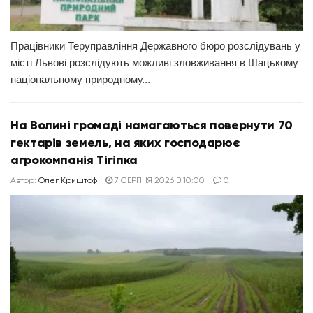
Працівники Теруправління Державного бюро розслідувань у
місті Львові розслідують можливі зловживання в Шацькому
національному природному...
На Волині громаді намагаються повернути 70
гектарів земель, на яких господарює
агрокомпанія Тігіпка
Автор:
Олег Криштоф
7 СЕРПНЯ 2026 В 10:00
0