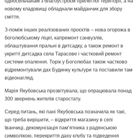
односельчанам з благоустроєм прилеглої території, а на
новому кладовищі обладнали майданчик для збору
сміття.
З-поміж інших реалізованих проєктів – нова огорожа в
боголюбському ліцеї, капремонт санвузлів,
облаштування пральні в дитсадку, а також ремонт в
укритті дитсадка села Тарасове і частковий ремонт
системи опалення. Торік у Боголюбах також частково
відремонтували дах Будинку культури та поставили там
відеонагляд.
Марія Якубовська прозвітувала, що опрацювала понад
300 звернень жителів старостату.
Серед питань, які пані Якубовська позначила як такі,
що треба вирішити, – відкриття магазину в селі
Іванчиці, декомунізація пам’ятника з радянською
символікою, перекриття даху клубу та підведення