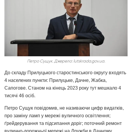
Петро Сущук. Джерело: lutskrada.gov.ua.
До складу Прилуцького старостинського округу входять
4 населених пункти: Прилуцьке, Дачне, Жабка,
Сапогове. Станом на кінець 2023 року тут мешкало 4
тисячі 46 осіб.
Петро Сущук повідомив, не називаючи цифр видатків,
про заміну ламп у мережі вуличного освітлення;
ґрейдерування та підсипання доріг; поточний ремонт
вулично-дорожньої мережі на Дружби в Дачному,