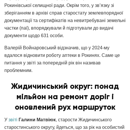
Рокинівської селищної ради. Окрім того, у зв’язку зі
зберіганням в архіві справ старостату землевпорядної
документації та сертифікатів на невитребувані земельні
частки (паї), впорядкували й підготували до видачі
документи щодо 631 особи.
Валерій Войнаровський відзначив, що у 2024-му
вдалося відновити роботу аптеки в Рокинях. Саме це
питання у звіті за попередній рік він називав
проблемним.
Жидичинський округ: понад
мільйон на ремонт доріг
і
оновлений рух маршруток
У
звіті
Галини Матвіюк
, старости Жидичинського
старостинського округу, йдеться, що за рік на особистий