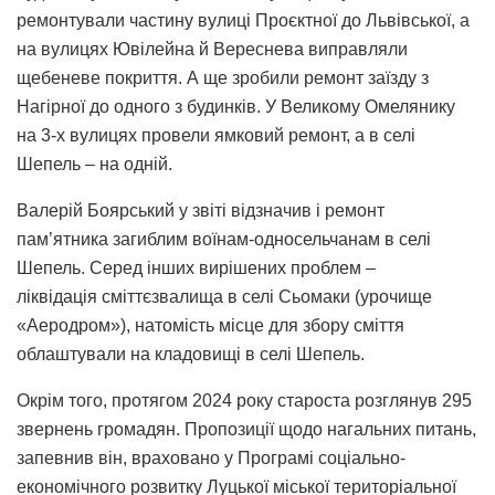
ремонтували частину вулиці Проєктної до Львівської, а
на вулицях Ювілейна й Вереснева виправляли
щебеневе покриття. А ще зробили ремонт заїзду з
Нагірної до одного з будинків. У Великому Омелянику
на 3-х вулицях провели ямковий ремонт, а в селі
Шепель – на одній.
Валерій Боярський у звіті відзначив і ремонт
пам’ятника загиблим воїнам-односельчанам в селі
Шепель. Серед інших вирішених проблем –
ліквідація сміттєзвалища в селі Сьомаки (урочище
«Аеродром»), натомість місце для збору сміття
облаштували на кладовищі в селі Шепель.
Окрім того, протягом 2024 року староста розглянув 295
звернень громадян. Пропозиції щодо нагальних питань,
запевнив він, враховано у Програмі соціально-
економічного розвитку Луцької міської територіальної