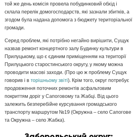
той же день комісія провела побудинковий обхід і
склала перелік домогосподарств, які зазнали збитків, а
згодом була надана допомога з бюджету територіальної
громади.
Серед проблем, які потрібно негайно вирішити, Сущук
назвав ремонт концертного залу Будинку культури в
Прилуцькому, що є єдиним приміщенням на території
Прилуцького старостинського округу, у якому можна
проводити масові заходи. (Про цю ж проблему Сущук
говорив і в
торішньому звіті
). Крім того, округ потребує
продовження поточних ремонтів асфальтовим
покриттям доріг у Сапоговому та Жабці. Від цього
залежить безперебійне курсування громадського
транспорту маршрутом №19 (Окружна – село Сапогове
та Окружна – село Жабка).
Заборольський округ: