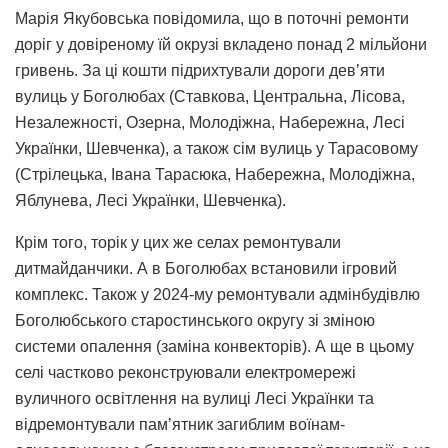
Марія Якубовська повідомила, що в поточні ремонти
доріг у довіреному їй окрузі вкладено понад 2 мільйони
гривень. За ці кошти підрихтували дороги дев’яти
вулиць у Боголюбах (Ставкова, Центральна, Лісова,
Незалежності, Озерна, Молодіжна, Набережна, Лесі
Українки, Шевченка), а також сім вулиць у Тарасовому
(Стрілецька, Івана Тарасюка, Набережна, Молодіжна,
Яблунева, Лесі Українки, Шевченка).
Крім того, торік у цих же селах ремонтували
дитмайданчики. А в Боголюбах встановили ігровий
комплекс. Також у 2024-му ремонтували адмінбудівлю
Боголюбського старостинського округу зі зміною
системи опалення (заміна конвекторів). А ще в цьому
селі частково реконструювали електромережі
вуличного освітлення на вулиці Лесі Українки та
відремонтували пам’ятник загиблим воїнам-