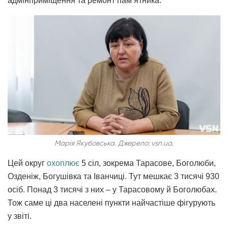
адмінприміщення та ремонт пам’ятника.
Марія Якубовська.
Джерело: vsn.ua.
Цей округ
охоплює
5 сіл, зокрема Тарасове, Боголюби,
Озденіж, Богушівка та Іванчиці. Тут мешкає 3 тисячі 930
осіб. Понад 3 тисячі з них – у Тарасовому й Боголюбах.
Тож саме ці два населені пункти найчастіше фігурують
у звіті.