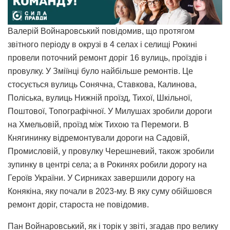
Валерій Войнаровський повідомив, що протягом
звітного періоду в окрузі в 4 селах і селищі Рокині
провели поточний ремонт доріг 16 вулиць, проїздів і
провулку. У Зміїнці було найбільше ремонтів. Це
стосується вулиць Сонячна, Ставкова, Калинова,
Поліська, вулиць Нижній проїзд, Тихої, Шкільної,
Поштової, Топографічної. У Милушах зробили дороги
на Хмельовій, проїзд між Тихою та Перемоги. В
Княгининку відремонтували дороги на Садовій,
Промисловій, у провулку Черешневий, також зробили
зупинку в центрі села; а в Рокинях робили дорогу на
Героїв України. У Сирниках завершили дорогу на
Конякіна, яку почали в 2023-му. В яку суму обійшовся
ремонт доріг, староста не повідомив.
Пан Войнаровський, як і торік у звіті, згадав про велику