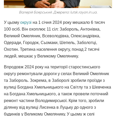
Валерій Боярський. Джерело: lutsk.rayon.in.ua.
У цьому
окрузі
на 1 січня 2024 року мешкало 6 тисяч
100 осіб. Він охоплює 11 сіл: Забороль, Антонівка,
Великий Омеляник, Всеволодівка, Олександрівка,
Одеради, Городок, Сьомаки, Шепель, Заболотці,
Охотин. Третина населення округу, понад 2 тисячі
людей, мешкає у Великому Омелянику.
Впродовж 2024 року на території старостинського
округу ремонтували дороги у селах Великий Омеляник
та Забороль. Зокрема, в Заборолі зробили проїзди з
вулиці Богдана Хмельницького на Світлу та з Шевченка
на Богдана Хмельницького, а також провели поточний
ремонт частини Володимирської. Крім того, зробили
ділянку від вулиці Лисенка в Луцьку до одного з
будинків у Великому Омелянику. У цьому ж селі