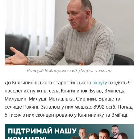
Валерій Войнаровський. Джерело: vsn.ua.
До Княгининівського старостинського
округу
входять 9
населених пунктів: села Княгининок, Буків, Зміїнець,
Милушин, Милуші, Моташівка, Сирники, Брище та
селище Рокині. Загалом у них мешкає 8992 осіб. Понад
5 тисяч з них сконцентровано у Княгининку та Зміїнці.