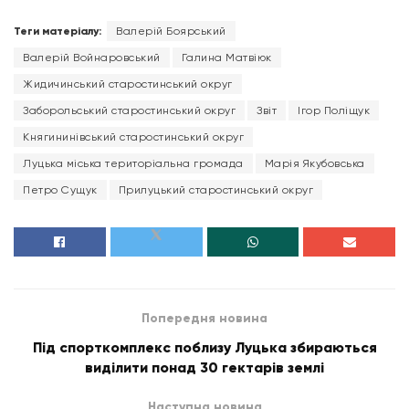
Теги матеріалу:
Валерій Боярський
Валерій Войнаровський
Галина Матвіюк
Жидичинський старостинський округ
Заборольський старостинський округ
Звіт
Ігор Поліщук
Княгининівський старостинський округ
Луцька міська територіальна громада
Марія Якубовська
Петро Сущук
Прилуцький старостинський округ
Попередня новина
Під спорткомплекс поблизу Луцька збираються
виділити понад 30 гектарів землі
Наступна новина