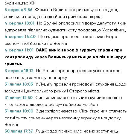
будівництво ЖК
5 серпня 9:56
Фірмі на Волині, попри змову на тендері,
залишили понад два мільйони гривень за підряд
4 серпня 18:01
На Волині оголосили підозру депутату, який
відправляв підлеглих будувати хату посадовцю Укрзалізниці
4 серпня 16:40
Що відомо про нового керівника Бюро
економічної безпеки на Волині
4 серпня 11:01
ВАКС виніс вирок фігуранту справи про
контрабанду через Волинську митницю на пів мільярда
гривень
3 серпня 18:12
На Волині орендар лісових угідь програв
позов щодо земель у нацпарку
31 липня 18:05
У Луцьку провели громадські слухання щодо
забудови Центрального ринку і Старого міста
31 липня 12:50
Син волинського лісівника купив конюшню
«Поліського лісового офісу» майже за мільйон
31 липня 10:00
З держпідприємства «Ліси України» стягують
сотні тисяч гривень через незаконну вирубку в нацпарку
Волині
30 липня 17:37
Луцькрада призначила нових заступниць