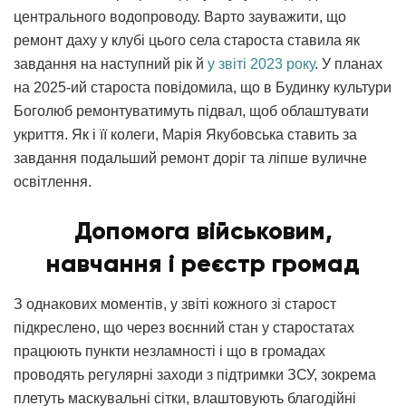
центрального водопроводу. Варто зауважити, що
ремонт даху у клубі цього села староста ставила як
завдання на наступний рік й
у звіті 2023 року
. У планах
на 2025-ий староста повідомила, що в Будинку культури
Боголюб ремонтуватимуть підвал, щоб облаштувати
укриття. Як і її колеги, Марія Якубовська ставить за
завдання подальший ремонт доріг та ліпше вуличне
освітлення.
Допомога військовим,
навчання і реєстр громад
З однакових моментів, у звіті кожного зі старост
підкреслено, що через воєнний стан у старостатах
працюють пункти незламності і що в громадах
проводять регулярні заходи з підтримки ЗСУ, зокрема
плетуть маскувальні сітки, влаштовують благодійні