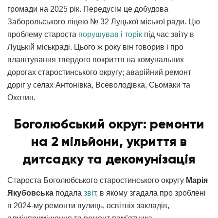
громади на 2025 рік. Передусім це добудова
Заборольського ліцею № 32 Луцької міської ради. Цю
проблему староста
порушував і торік
під час звіту в
Луцькій міськраді. Цього ж року він говорив і про
влаштування твердого покриття на комунальних
дорогах старостинського округу; аварійний ремонт
доріг у селах Антонівка, Всеволодівка, Сьомаки та
Охотин.
Боголюбський округ: ремонти
на 2 мільйони, укриття в
дитсадку та
декомунізація
Староста Боголюбського старостинського округу
Марія
Якубовська
подала
звіт
, в якому згадала про зроблені
в 2024-му ремонти вулиць, освітніх закладів,