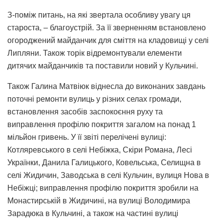
З-поміж питань, на які звертала особливу увагу ця
староста, – благоустрій. За її зверненням встановлено
огороджений майданчик для сміття на кладовищі у селі
Липляни. Також торік відремонтували елементи
дитячих майданчиків та поставили новий у Кульчині.
Також Галина Матвіюк віднесла до виконаних завдань
поточні ремонти вулиць у різних селах громади,
встановлення засобів заспокоєння руху та
виправлення профілю покриття загалом на понад 1
мільйон гривень. У її звіті перелічені вулиці:
Котляревського в селі Небіжка, Скіри Романа, Лесі
Українки, Данила Галицького, Ковельська, Селищна в
селі Жидичин, Заводська в селі Кульчин, вулиця Нова в
Небіжці; виправлення профілю покриття зробили на
Монастирській в Жидичині, на вулиці Володимира
Зарадюка в Кульчині, а також на частині вулиці