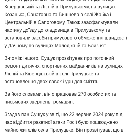
Ківерцівській та Лісній в Прилуцькому, на вулицях
Козацька, Санаторна та Вишнева в селі Жабка і
Центральній в Сапоговому. Також заасфальтували
частину доїзду до кладовища в Прилуцькому та
встановили засоби примусового обмеження швидкості
у Дачному по вулицях Молодіжній та Близнят.
З-поміж іншого, Сущук прозвітував про поточний
ремонт дитячих, спортивних майданчиків на вулицях
Лісній та Ківерцівській в селі Прилуцьке та
встановлення двох лавок і урн для сміття.
За його словами, він опрацював 270 особистих та
письмових звернень громадян.
Згадав пан Сущук у звіті, що 22 червня 2024 року під
час відбиття ракетної атаки Росії було пошкоджено
майно жителів села Прилуцьке. Він прозвітував, що в