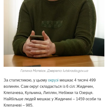
Галина Матвіюк. Джерело: lutskrada.gov.ua
За статистикою, у цьому
окрузі
мешкає 4 тисячі 499
волинян. Сам округ складається із 6 сіл: Жидичин,
Клепачева, Кульчина, Липлян, Небіжки та Озерця.
Найбільше людей мешкає у Жидичині – 1459 особи та
Клепачеві – 985.