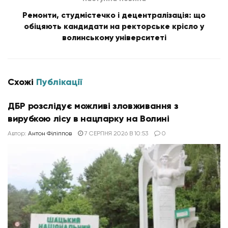
Ремонти, студмістечко і децентралізація: що
обіцяють кандидати на ректорське крісло у
волинському університеті
Схожі
Публікації
ДБР розслідує можливі зловживання з
вирубкою лісу в нацпарку на Волині
Автор:
Антон Філіппов
7 СЕРПНЯ 2026 В 10:53
0