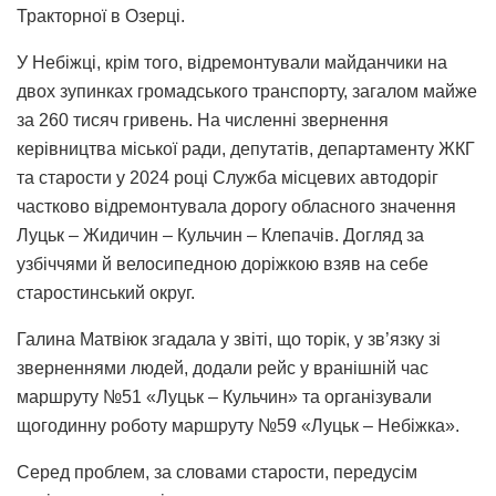
Тракторної в Озерці.
У Небіжці, крім того, відремонтували майданчики на
двох зупинках громадського транспорту, загалом майже
за 260 тисяч гривень. На численні звернення
керівництва міської ради, депутатів, департаменту ЖКГ
та старости у 2024 році Служба місцевих автодоріг
частково відремонтувала дорогу обласного значення
Луцьк – Жидичин – Кульчин – Клепачів. Догляд за
узбіччями й велосипедною доріжкою взяв на себе
старостинський округ.
Галина Матвіюк згадала у звіті, що торік, у зв’язку зі
зверненнями людей, додали рейс у вранішній час
маршруту №51 «Луцьк – Кульчин» та організували
щогодинну роботу маршруту №59 «Луцьк – Небіжка».
Серед проблем, за словами старости, передусім