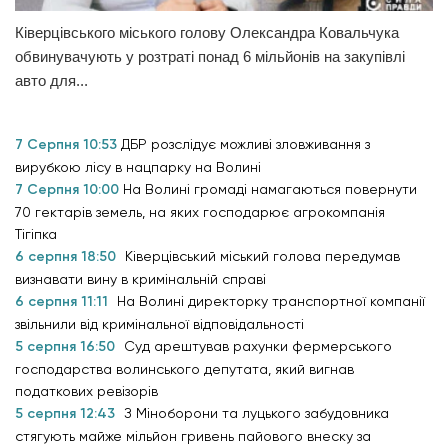
Ківерцівського міського голову Олександра Ковальчука
обвинувачують у розтраті понад 6 мільйонів на закупівлі
авто для...
7 Серпня 10:53
ДБР розслідує можливі зловживання з
вирубкою лісу в нацпарку на Волині
7 Серпня 10:00
На Волині громаді намагаються повернути
70 гектарів земель, на яких господарює агрокомпанія
Тігіпка
6 серпня 18:50
Ківерцівський міський голова передумав
визнавати вину в кримінальній справі
6 серпня 11:11
На Волині директорку транспортної компанії
звільнили від кримінальної відповідальності
5 серпня 16:50
Суд арештував рахунки фермерського
господарства волинського депутата, який вигнав
податкових ревізорів
5 серпня 12:43
З Міноборони та луцького забудовника
стягують майже мільйон гривень пайового внеску за