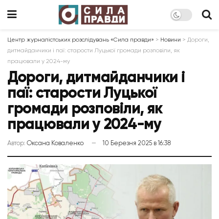
Центр журналістських розслідувань «Сила правди»
>
Новини
>
Дороги,
дитмайданчики і паї: старости Луцької громади розповіли, як
працювали у 2024-му
Дороги, дитмайданчики і
паї: старости Луцької
громади розповіли, як
працювали у 2024-му
Автор:
Оксана Коваленко
10 Березня 2025 в 16:38