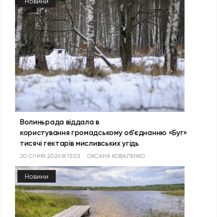
Новини
Волиньрада віддала в
користування громадському об’єднанню «Буг»
тисячі гектарів мисливських угідь
20 СІЧНЯ 2026 В 13:03
ОКСАНА КОВАЛЕНКО
Новини