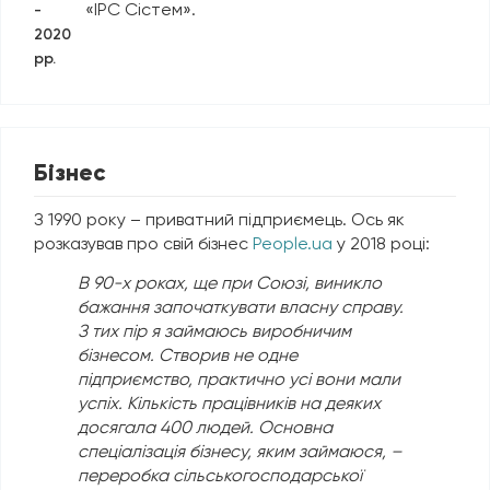
«ІРС Сістем».
-
2020
рр.
Бізнес
З 1990 року – приватний підприємець. Ось як
розказував про свій бізнес
People.ua
у 2018 році:
В 90-х роках, ще при Союзі, виникло
бажання започаткувати власну справу.
З тих пір я займаюсь виробничим
бізнесом. Створив не одне
підприємство, практично усі вони мали
успіх. Кількість працівників на деяких
досягала 400 людей. Основна
спеціалізація бізнесу, яким займаюся, –
переробка сільськогосподарської