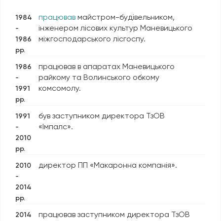
працював
майстром-будівельником,
1984
інженером лісових культур Маневицького
-
міжгосподарського лісгоспу.
1986
рр.
працював в апаратах Маневицького
1986
райкому та Волинського обкому
-
комсомолу.
1991
рр.
був заступником директора ТзОВ
1991
«Імпалс».
-
2010
рр.
директор ПП «Макаронна компанія».
2010
-
2014
рр.
працював заступником директора ТзОВ
2014