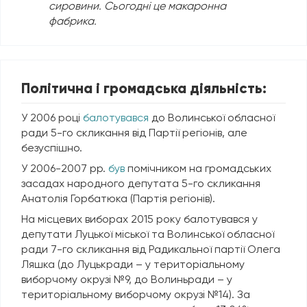
сировини. Сьогодні це макаронна
фабрика.
Політична і громадська діяльність:
У 2006 році
балотувався
до Волинської обласної
ради 5-го скликання від Партії регіонів, але
безуспішно.
У 2006-2007 рр.
був
помічником на громадських
засадах народного депутата 5-го скликання
Анатолія Горбатюка (Партія регіонів).
На місцевих виборах 2015 року балотувався у
депутати Луцької міської та Волинської обласної
ради 7-го скликання від Радикальної партії Олега
Ляшка (до Луцькради – у територіальному
виборчому окрузі №9, до Волиньради – у
територіальному виборчому окрузі №14). За