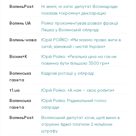
ВолиньPost
Ні землі, ні хати: депутат Волиньради
показав «скромну» декларацію
Волинь UA
Ройко прокоментував розвал фракції
Ляшка у Волинській облраді
Волинь-нова
Юрій РОЙКО: «Ми маємо право жити в
ситій, заможній і чистій Україні»
Вісник+К
Юрій Ройко: «Реальна ціна на газ не
повинна бути більшою 3500 грн»
Волинська
Кадрові ротації у облраді
газета
t1.ua
Юрій Ройко: «А нам – своє робити»
Волинська
Юрій Ройко. Радикальний голос
газета
облради
ВолиньPost
Волинський депутат хоче, щоб винні в
отруєнні бджіл платили 2 мільйони
штрафу