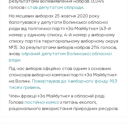
результатами волевиявлення набрав 13,04%
голосів і
став депутатом облради
.
На місцевих виборах 25 жовтня 2020 року
балотувався у депутати Волинської обласної
ради від політичної партії «За Майбутнє» (43-й
номер у єдиному списку, 4-й номер у виборчому
списку партії в територіальному виборчому окрузі
№3). За результатами виборів набрав 2114 голосів,
знову
обраний депутатом Волинської обласної
ради
.
Під час виборів офіційно став одним з основних
спонсорів виборчої кампанії партії «За Майбутнє»
на Волині.
Пожертвував до її виборчого фонду 99,3
тисячі гривень
.
Член фракції «За Майбутнє» в обласній раді.
Голова
постійної комісії
з питань
екології,
раціонального використання природних ресурсів.