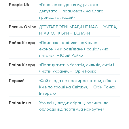
People UA
«Головне завдання будь-якого
депутата – працювати на благо
громад та людей»
Волинь Online
ДЕПУТАТ ВОЛИНЬРАДИ НЕ МАЄ НІ ЖИТЛА,
НІ АВТО, ТІЛЬКИ – ДОЛАРИ
Район.Ківерці
«Поменше політики, побільше
економіки й розв’язання соціальних
питань», – Юрій Ройко
Район.Ківерці
«Прагну жити в багатій, сильній, ситій і
чистій Україні», – Юрій Ройко
Перший
«Хай влада не протирає штани, а їде в
Київ по гроші на Світязь», - Юрій Ройко.
Інтерв’ю
Район.in.ua
Хто всі ці люди: обранці волинян до
облради від партії «За майбутнє»