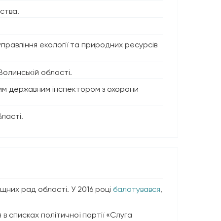
ства.
равління екології та природних ресурсів
Волинській області.
вним державним інспектором з охорони
ласті.
щних рад області. У 2016 році
балотувався
,
 в списках політичної партії «Слуга