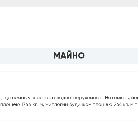
МАЙНО
 що немає у власності жодної нерухомості. Натомість, йог
лощею 1744 кв. м, житловим будинком площею 264 кв. м та