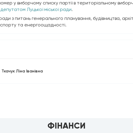
номер у виборчому списку партії в територіальному виборч
депутатом Луцької міської ради
.
ої ради з питань генерального планування, будівництва, ар
анспорту та енергоощадності.
Ткачук Ліна Іванівна
ФІНАНСИ