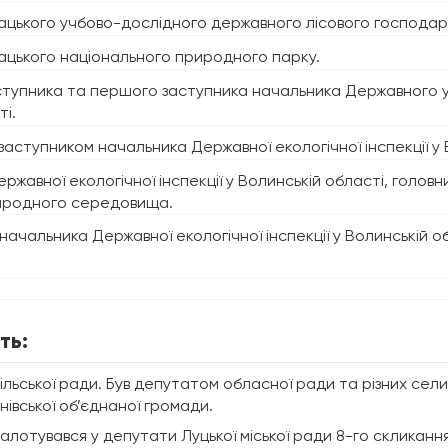
цького учбово-дослідного державного лісового господар
цького національного природного парку.
ступника та першого заступника начальника Державного уп
ті.
ступником начальника Державної екологічної інспекції у 
ржавної екологічної інспекції у Волинській області, голо
иродного середовища.
ачальника Державної екологічної інспекції у Волинській об
ть:
ільської ради. Був депутатом обласної ради та різних сели
нівської об’єднаної громади.
алотувався у депутати Луцької міської ради 8-го скликання