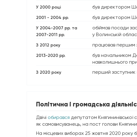
був директором Ша
У 2000 році
був директором Ша
2001 - 2004 рр.
обіймав посади за
У 2004-2007 рр. та
у Волинській облас
2007-2011 рр.
працював першим за
З 2012 року
був начальником Де
2013-2020 рр.
навколишнього пр
перший заступник н
З 2020 року
Політична і громадська діяльніс
Двічі
обирався
депутатом Княгининівської с
як самовисуванець, на пост голови Княгини
На місцевих виборах 25 жовтня 2020 року б