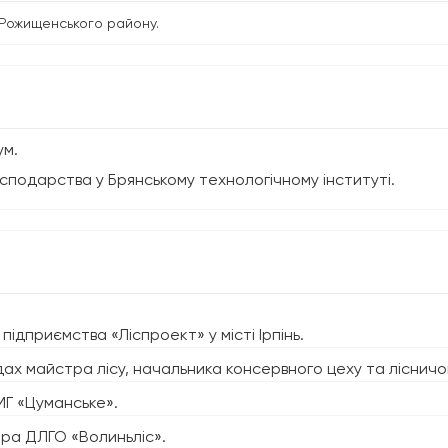
а Рожищенського району.
ум.
господарства у Брянському технологічному інституті.
підприємства «Ліспроект» у місті Ірпінь.
х майстра лісу, начальника консервного цеху та лісничог
Г «Цуманське».
ра ДЛГО «Волиньліс».