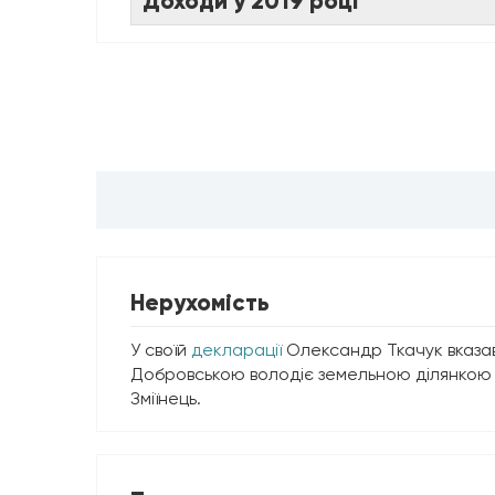
Доходи у 2019 році
Нерухомість
У своїй
декларації
Олександр Ткачук вказав,
Добровською володіє земельною ділянкою п
Зміїнець.