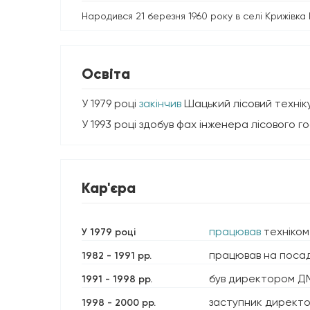
Народився 21 березня 1960 року в селі Крижівк
Освіта
У 1979 році
закінчив
Шацький лісовий технік
У 1993 році здобув фах інженера лісового 
Кар'єра
працював
техніком 
У 1979 році
працював на посада
1982 - 1991 рр.
був директором ДМ
1991 - 1998 рр.
заступник директо
1998 - 2000 рр.