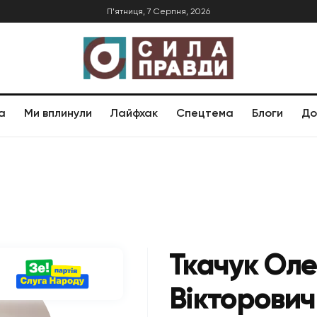
П’ятниця, 7 Серпня, 2026
а
Ми вплинули
Лайфхак
Спецтема
Блоги
До
Ткачук Ол
Вікторович