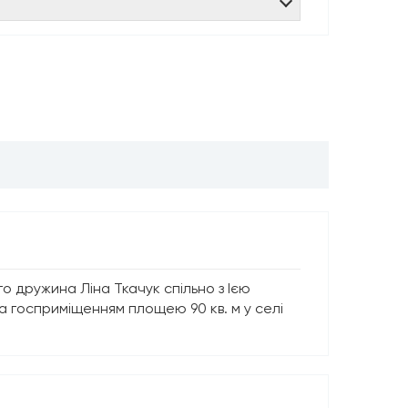
о дружина Ліна Ткачук спільно з Ією
 госприміщенням площею 90 кв. м у селі