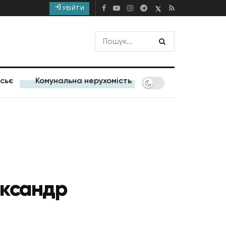
УВІЙТИ
сьє
Комунальна нерухомість
ександр