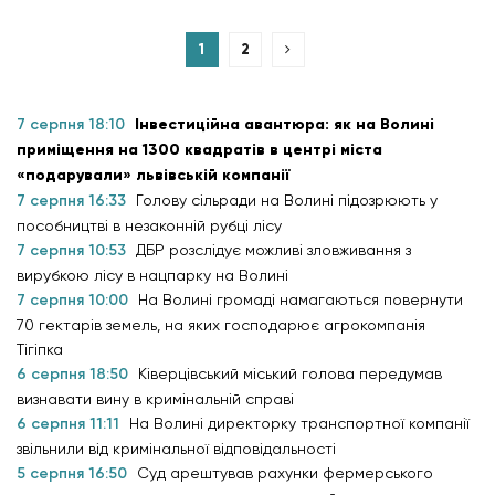
1
2
7 серпня 18:10
Інвестиційна авантюра: як на Волині
приміщення на 1300 квадратів в центрі міста
«подарували» львівській компанії
7 серпня 16:33
Голову сільради на Волині підозрюють у
пособництві в незаконній рубці лісу
7 серпня 10:53
ДБР розслідує можливі зловживання з
вирубкою лісу в нацпарку на Волині
7 серпня 10:00
На Волині громаді намагаються повернути
70 гектарів земель, на яких господарює агрокомпанія
Тігіпка
6 серпня 18:50
Ківерцівський міський голова передумав
визнавати вину в кримінальній справі
6 серпня 11:11
На Волині директорку транспортної компанії
звільнили від кримінальної відповідальності
5 серпня 16:50
Суд арештував рахунки фермерського