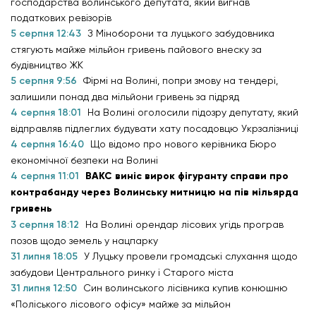
господарства волинського депутата, який вигнав
податкових ревізорів
5 серпня 12:43
З Міноборони та луцького забудовника
стягують майже мільйон гривень пайового внеску за
будівництво ЖК
5 серпня 9:56
Фірмі на Волині, попри змову на тендері,
залишили понад два мільйони гривень за підряд
4 серпня 18:01
На Волині оголосили підозру депутату, який
відправляв підлеглих будувати хату посадовцю Укрзалізниці
4 серпня 16:40
Що відомо про нового керівника Бюро
економічної безпеки на Волині
4 серпня 11:01
ВАКС виніс вирок фігуранту справи про
контрабанду через Волинську митницю на пів мільярда
гривень
3 серпня 18:12
На Волині орендар лісових угідь програв
позов щодо земель у нацпарку
31 липня 18:05
У Луцьку провели громадські слухання щодо
забудови Центрального ринку і Старого міста
31 липня 12:50
Син волинського лісівника купив конюшню
«Поліського лісового офісу» майже за мільйон