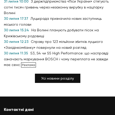
31 липня 10:00
З держпідприємства «Ліси України» стягують
сотні тисяч гривень через незаконну вирубку в нацпарку
Волині
30 липня 17:37
Луцькрада призначила нових заступниць
міського голови
30 липня 15:24
На Волині планують добувати пісок на
Крижівському родовищі
30 липня 12:23
Справу про 123 мільйони збитків луцького
«Західінкомбанку» повернули на новий розгляд
30 липня 11:35
S3, S4 чи S5 High Performance: що насправді
означають маркування BOSCH і чому переплата не завжди
має сенс
Усі новини розділу
Контактні дані