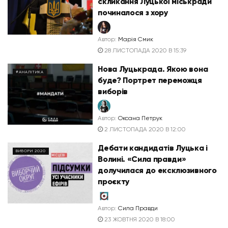
скликання Луцької міськради
починалося з хору
Автор:
Марія Смик
28 ЛИСТОПАДА 2020 В 15:39
Нова Луцькрада. Якою вона
#АНАЛІТИКА
буде? Портрет переможця
виборів
Автор:
Оксана Петрук
2 ЛИСТОПАДА 2020 В 12:00
Дебати кандидатів Луцька і
ВИБОРИ 2020
Волині. «Сила правди»
долучилася до ексклюзивного
проєкту
Автор:
Сила Правди
23 ЖОВТНЯ 2020 В 18:00