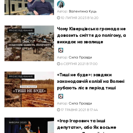
Автор:
Валентина Куць
10 ЛИПНЯ 2023 В 16:20
Чому Ківерцівська громада не
#РОЗСЛІДУВАННЯ
довозить сміття до полігону, а
викидає на звалище
Автор:
Сила Правди
6 СЕРПНЯ 2021 В 17:00
«Тиші не буде»: завдяки
#РОЗСЛІДУВАННЯ
законодавчій колізії на Волині
рубають ліс в період тиші
Автор:
Сила Правди
17 ТРАВНЯ 2021 В 17:44
«Ігор Ігорович та інші
ВИБОРИ 2020
депутати», або Як восьме