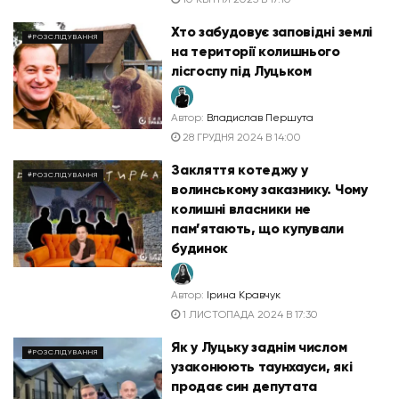
Хто забудовує заповідні землі
#РОЗСЛІДУВАННЯ
на території колишнього
лісгоспу під Луцьком
Автор:
Владислав Першута
28 ГРУДНЯ 2024 В 14:00
Закляття котеджу у
#РОЗСЛІДУВАННЯ
волинському заказнику. Чому
колишні власники не
пам’ятають, що купували
будинок
Автор:
Ірина Кравчук
1 ЛИСТОПАДА 2024 В 17:30
Як у Луцьку заднім числом
#РОЗСЛІДУВАННЯ
узаконюють таунхауси, які
продає син депутата