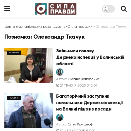
Центр журналістських розслідувань «Сила правди»
>
Олександр Ткачук
Позначка:
Олександр Ткачук
Звільнили голову
НОВИНИ
Держекоінспекції у Волинській
області
Автор:
Оксана Коваленко
21 ТРАВНЯ 2025 В 12:07
Багаторічний заступник
НОВИНИ
начальника Держекоінспекції
на Волині пішов з посади
Автор:
Олег Криштоф
10 КВІТНЯ 2025 В 17:10