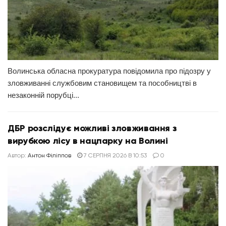
Волинська обласна прокуратура повідомила про підозру у
зловживанні службовим становищем та пособництві в
незаконній порубці...
ДБР розслідує можливі зловживання з
вирубкою лісу в нацпарку на Волині
Автор:
Антон Філіппов
7 СЕРПНЯ 2026 В 10:53
0