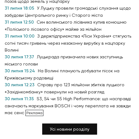
позов щодо земель у нацпарку
31 липня 18:05
У Луцьку провели громадські слухання щодо
забудови Центрального ринку і Старого міста
31 липня 12:50
Син волинського лісівника купив конюшню
«Поліського лісового офісу» майже за мільйон
31 липня 10:00
З держпідприємства «Ліси України» стягують
сотні тисяч гривень через незаконну вирубку в нацпарку
Волині
30 липня 17:37
Луцькрада призначила нових заступниць
міського голови
30 липня 15:24
На Волині планують добувати пісок на
Крижівському родовищі
30 липня 12:23
Справу про 123 мільйони збитків луцького
«Західінкомбанку» повернули на новий розгляд
30 липня 11:35
S3, S4 чи S5 High Performance: що насправді
означають маркування BOSCH і чому переплата не завжди
має сенс
Усі новини розділу