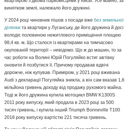
квартирою з двома паркомісцями у Києві. Усе майно, за
винятком землі, належало його дружині.
У 2024 році чиновник пішов з посади вже
без земельної
ділянки
та квартири у Луганську, де його дружина й досі
володіє половиною нежитлового приміщення площею
98,4 кв. м. Що сталося із квартирами на тимчасово
окупованій території – невідомо. Що ж до машин, то за
час роботи на Волині Юрій Погуляйко встиг автівку
оновити й позбутися її. Причому продавав вдвічі
дорожче, ніж купував. Приміром, у 2021 році вживана
Audi з декларації Погуляйка зникла, а він сам вказав 1,6
мільйона гривень доходу від продажу рухомого майна.
Тоді ж його дружина купила мотоцикл BMW K1300S
2011 року випуску, який продала в 2023 році за 500
тисяч гривень, і купила інший Triumph Bonneville T100
2018 року випуску вартістю 221 тисяча гривень.