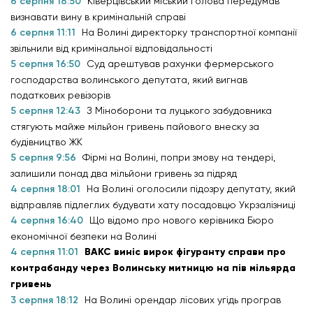
6 серпня 18:50
Ківерцівський міський голова передумав
визнавати вину в кримінальній справі
6 серпня 11:11
На Волині директорку транспортної компанії
звільнили від кримінальної відповідальності
5 серпня 16:50
Суд арештував рахунки фермерського
господарства волинського депутата, який вигнав
податкових ревізорів
5 серпня 12:43
З Міноборони та луцького забудовника
стягують майже мільйон гривень пайового внеску за
будівництво ЖК
5 серпня 9:56
Фірмі на Волині, попри змову на тендері,
залишили понад два мільйони гривень за підряд
4 серпня 18:01
На Волині оголосили підозру депутату, який
відправляв підлеглих будувати хату посадовцю Укрзалізниці
4 серпня 16:40
Що відомо про нового керівника Бюро
економічної безпеки на Волині
4 серпня 11:01
ВАКС виніс вирок фігуранту справи про
контрабанду через Волинську митницю на пів мільярда
гривень
3 серпня 18:12
На Волині орендар лісових угідь програв