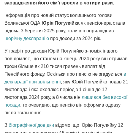
заощадження його сім’ї зросли в чотири рази.
Інформація про новий статус колишнього голови
Волинської ОДА
Юрія Погуляйка
як пенсіонера стала
відома 3 березня 2025 року, коли він оприлюднив
щорічну декларацію
про доходи за 2024 рік.
У графі про доходи Юрій Погуляйко з-поміж іншого
повідомляє, що станом на кінець 2024 року він отримав
трохи більше як 210 тисяч гривень виплат від
Пенсійного фонду. Оскільки про пенсію не згадується
в
декларації при звільненні
, яку Юрій Погуляйко подав 21
листопада і яка охоплює період з 1 січня до 12
листопада 2024 року, а 8 числа він
лишився без високої
посади
, то очевидно, що пенсію він оформив одразу
після звільнення.
З
біографічної довідки
відомо, що Юрію Погуляйку 12
листопада виповнилося 46 років і що він зі своїм