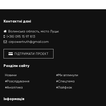
Контактні дані
Волинська область, місто Луцьк
(+38) 095 15 97 813
cirpowertruth@gmail.com
ПІДТРИМАТИ ПРОЕКТ
Розділи сайту
Новини
#Ми вплинули
#Розслідування
#Спецтема
#Аналітика
#Лайфхак
Інформація