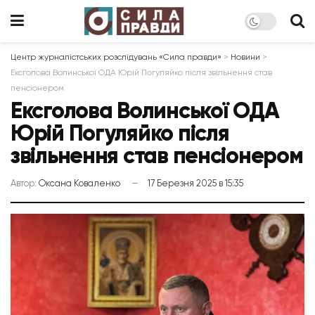
Центр журналістських розслідувань «Сила правди»
>
Новини
>
Ексголова Волинської ОДА Юрій Погуляйко після звільнення став
пенсіонером
Ексголова Волинської ОДА
Юрій Погуляйко після
звільнення став пенсіонером
Автор:
Оксана Коваленко
17 Березня 2025 в 15:35