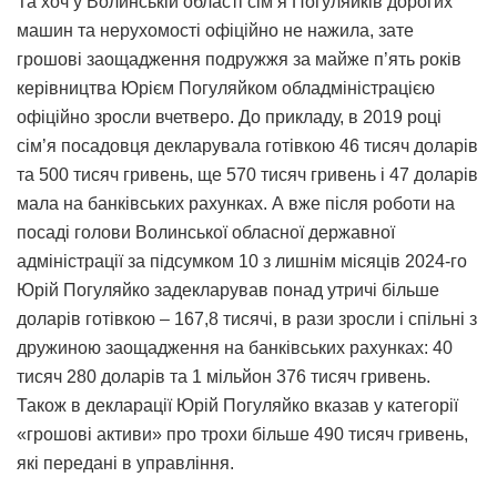
Та хоч у Волинській області сім’я Погуляйків дорогих
машин та нерухомості офіційно не нажила, зате
грошові заощадження подружжя за майже п’ять років
керівництва Юрієм Погуляйком обладміністрацією
офіційно зросли вчетверо. До прикладу, в 2019 році
сім’я посадовця декларувала готівкою 46 тисяч доларів
та 500 тисяч гривень, ще 570 тисяч гривень і 47 доларів
мала на банківських рахунках. А вже після роботи на
посаді голови Волинської обласної державної
адміністрації за підсумком 10 з лишнім місяців 2024-го
Юрій Погуляйко задекларував понад утричі більше
доларів готівкою – 167,8 тисячі, в рази зросли і спільні з
дружиною заощадження на банківських рахунках: 40
тисяч 280 доларів та 1 мільйон 376 тисяч гривень.
Також в декларації Юрій Погуляйко вказав у категорії
«грошові активи» про трохи більше 490 тисяч гривень,
які передані в управління.