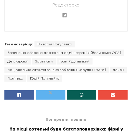
Редакторка
Теги матеріалу:
Вікторія Погуляйко
Волинська обласна державна адміністрація (Волинська ОДА)
Декларації
Зарплати
Іван Рудницький
Національне агентство із запобігання корупції (НАЗК)
пенсії
Політика
Юрій Погуляйко
Попередня новина
На місці котельні буде багатоповерхівка: фірмі у