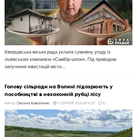
Ківерцівська міська рада уклала сумнівну угоду із
львівською компанією «Самбір-шпон». Під приводом
залучення інвестицій місто...
Голову сільради на Волині підозрюють у
пособництві в незаконній рубці лісу
Автор:
Оксана Коваленко
7 СЕРПНЯ 2026 В 16:33
0