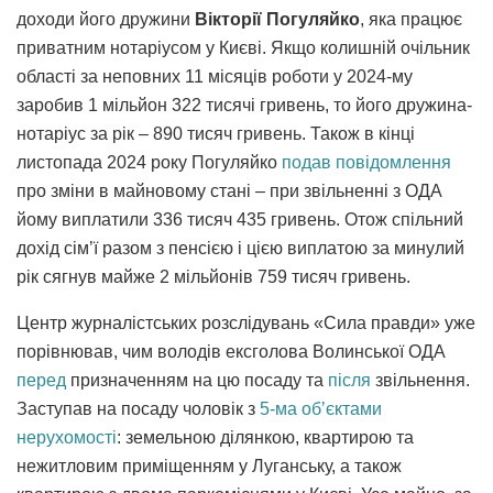
доходи його дружини
Вікторії Погуляйко
, яка працює
приватним нотаріусом у Києві. Якщо колишній очільник
області за неповних 11 місяців роботи у 2024-му
заробив 1 мільйон 322 тисячі гривень, то його дружина-
нотаріус за рік – 890 тисяч гривень. Також в кінці
листопада 2024 року Погуляйко
подав повідомлення
про зміни в майновому стані – при звільненні з ОДА
йому виплатили 336 тисяч 435 гривень. Отож спільний
дохід сім’ї разом з пенсією і цією виплатою за минулий
рік сягнув майже 2 мільйонів 759 тисяч гривень.
Центр журналістських розслідувань «Сила правди» уже
порівнював, чим володів ексголова Волинської ОДА
перед
призначенням на цю посаду та
після
звільнення.
Заступав на посаду чоловік з
5-ма обʼєктами
нерухомості
: земельною ділянкою, квартирою та
нежитловим приміщенням у Луганську, а також