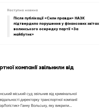
Наступна новина
Після публікації «Сили правди» НАЗК
підтвердило порушення у фінансових звітах
волинського осередку партії «За
майбутнє»
ної компанії звільнили від
нський міський суд звільнив від кримінальної
відальності директорку транспортної компанії
рЛогістик» Ганну Вольську, яку викрили...