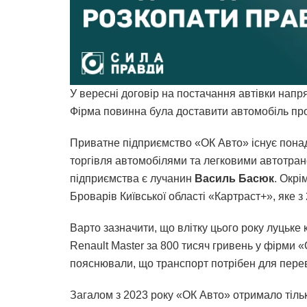
У вересні договір на постачання автівки напр
Фірма повинна була доставити автомобіль про
Приватне підприємство «ОК Авто» існує понад
торгівля автомобілями та легковими автотра
підприємства є лучанин
Василь Басюк
. Окрі
Броварів Київської області «Картраст+», яке 
Варто зазначити, що влітку цього року луцьк
Renault Master за 800 тисяч гривень у фірми «
пояснювали, що транспорт потрібен для перев
Загалом з 2023 року «ОК Авто» отримало тіль