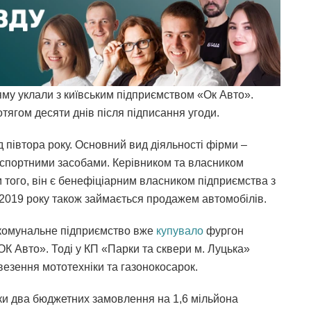
яму уклали з київським підприємством «Ок Авто».
тягом десяти днів після підписання угоди.
 півтора року. Основний вид діяльності фірми –
нспортними засобами. Керівником та власником
м того, він є бенефіціарним власником підприємства з
з 2019 року також займається продажем автомобілів.
е комунальне підприємство вже
купувало
фургон
ОК Авто». Тоді у КП «Парки та сквери м. Луцька»
езення мототехніки та газонокосарок.
ки два бюджетних замовлення на 1,6 мільйона