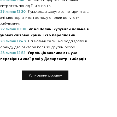
витратять понад 11 мільйонів
29 липня 12:20
Луцькрада вдруге за чотири місяці
змінила керівника: громаду очолив депутат-
забудовник
29 липня 10:00
Як на Волині купували пальне в
умовах світової кризи і хто переплатив
28 липня 17:48
На Волині селищна рада здала в
оренду два гектари поля за другим разом
28 липня 12:52
Українців закликають уже
перевірити свої дані у Держреєстрі виборців
Усі новини розділу