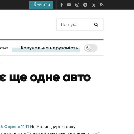
УВІЙТИ
сьє
Комунальна нерухомість
нь
є ще одне авто
6 Серпня 11:11
На Волині директорку
транспортної компанії звільнили від кримінальної