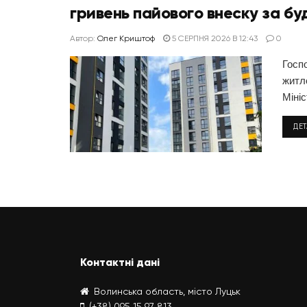
гривень пайового внеску за бу
Автор:
Олег Криштоф
5 СЕРПНЯ 2026 В 12:43
0
Госпо
житл
Мініс
ДЕ
Контактні дані
Волинська область, місто Луцьк
(+38) 095 15 97 813