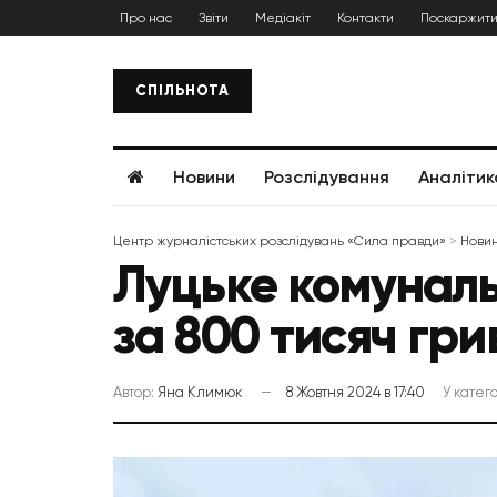
Про нас
Звіти
Медіакіт
Контакти
Поскаржити
СПІЛЬНОТА
Новини
Розслідування
Аналітик
Центр журналістських розслідувань «Сила правди»
>
Нови
Луцьке комуналь
за 800 тисяч гри
Автор:
Яна Климюк
8 Жовтня 2024 в 17:40
У катего