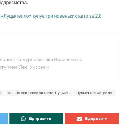
підприємства.
о
«Луцьктепло» купує три новеньких авто за 2,8
лології та журналістики Волинського
ту імені Лесі Українки
і
КП "Парки і сквери міста Луцька"
Луцька міська рада
Відправити
Відправити