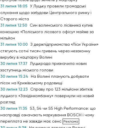
31 липня 18:05
У Луцьку провели громадські
слухання щодо забудови Центрального ринку і
Старого міста
31 липня 12:50
Син волинського лісівника купив
конюшню «Поліського лісового офісу» майже за
мільйон
31 липня 10:00
З держпідприємства «Ліси України»
стягують сотні тисяч гривень через незаконну
вирубку в нацпарку Волині
30 липня 17:37
Луцькрада призначила нових
заступниць міського голови
30 липня 15:24
На Волині планують добувати
пісок на Крижівському родовищі
30 липня 12:23
Справу про 123 мільйони збитків
луцького «Західінкомбанку» повернули на новий
розгляд
30 липня 11:35
S3, S4 чи S5 High Performance: що
насправді означають маркування BOSCH і чому
переплата не завжди має сенс
30 липня 9:38
На ремонт дороги на Волині