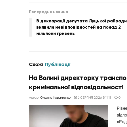
Попередня новина
В декларації депутата Луцької райради
виявили невідповідностей на понад 2
мільйони гривень
Схожі
Публікації
На Волині директорку транспорт
кримінальної відповідальності
Автор:
Оксана Коваленко
6 СЕРПНЯ 2026 В 11:11
0
Рівне
відпо
«Ендо