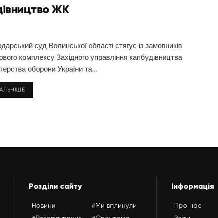
дівництво ЖК
дарський суд Волинської області стягує із замовників
ового комплексу Західного управління капбудівництва
терства оборони України та...
ТАЛЬНІШЕ
Розділи сайту
Інформація
Новини
#Ми вплинули
Про нас