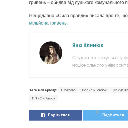
гривень – обидва від луцького комунального 
Нещодавно «Сила правди» писала про те, щ
мільйона гривень.
Яна Климюк
Студентка факультету фі
національного університе
Теги матеріалу:
Prozorro
Василь Басюк
Закупівл
ПП «ОК Авто»
Поділитися
Поділитися