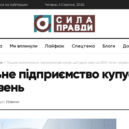
ся на публікацію
Четвер, 6 Серпня, 2026
а
Ми вплинули
Лайфхак
Спецтема
Блоги
До
ни
>
Луцьке комунальне підприємство купує ще одне авто за 800 тисяч гриве
не підприємство купу
вень
рії:
Новини