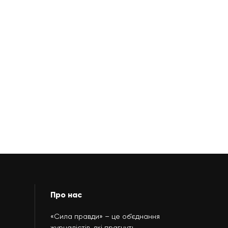
Про нас
«Сила правди» – це об’єднання
журналістів, які прагнуть