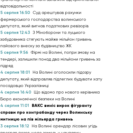
відповідальності
5 серпня 16:50
Суд арештував рахунки
фермерського господарства волинського
депутата, який вигнав податкових ревізорів
5 серпня 12:43
З Міноборони та луцького
забудовника стягують майже мільйон гривень
пайового внеску за будівництво ЖК
5 серпня 9:56
Фірмі на Волині, попри змову на
тендері, залишили понад два мільйони гривень за
підряд
4 серпня 18:01
На Волині оголосили підозру
депутату, який відправляв підлеглих будувати хату
посадовцю Укрзалізниці
4 серпня 16:40
Що відомо про нового керівника
Бюро економічної безпеки на Волині
4 серпня 11:01
ВАКС виніс вирок фігуранту
справи про контрабанду через Волинську
митницю на пів мільярда гривень
3 серпня 18:12
На Волині орендар лісових угідь
програв позов щодо земель у нацпарку