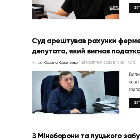
ДЕ
Суд арештував рахунки ферме
депутата, який вигнав податко
Автор:
Оксана Коваленко
5 СЕРПНЯ 2026 В 16:50
0
Воли
кошт
госпо
ДЕ
З Міноборони та луцького заб