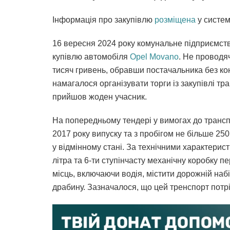
Інформація про закупівлю
розміщена
у систем
16 вересня 2024 року комунальне підприємств
купівлю автомобіля
Opel Movano
. Не проводя
тисяч гривень, обравши постачальника без ко
намагалося організувати торги із закупівлі тр
прийшов жоден учасник.
На попередньому тендері у вимогах до трансп
2017 року випуску та з пробігом не більше 25
у відмінному стані. За технічними характерис
літра та 6-ти ступінчасту механічну коробку 
місць, включаючи водія, містити дорожній набі
драбину. Зазначалося, що цей тренспорт потр