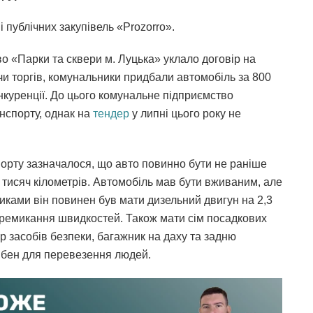
і публічних закупівель «Prozorro».
о «Парки та сквери м. Луцька» уклало договір на
чи торгів, комунальники придбали автомобіль за 800
нкуренції. До цього комунальне підприємство
анспорту, однак на
тендер
у липні цього року не
орту зазначалося, що авто повинно бути не раніше
0 тисяч кілометрів. Автомобіль мав бути вживаним, але
тиками він повинен був мати дизельний двигун на 2,3
перемикання швидкостей. Також мати сім посадкових
р засобів безпеки, багажник на даху та задню
ібен для перевезення людей.