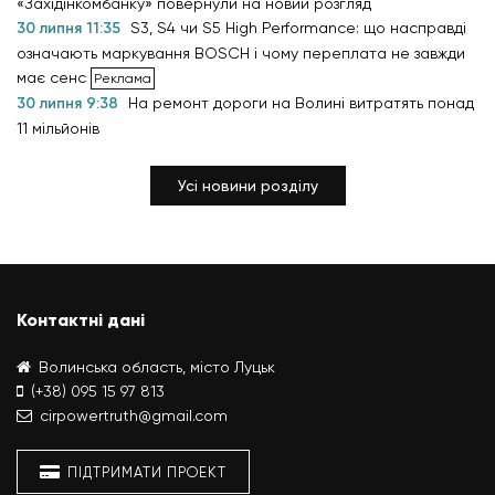
«Західінкомбанку» повернули на новий розгляд
30 липня 11:35
S3, S4 чи S5 High Performance: що насправді
означають маркування BOSCH і чому переплата не завжди
має сенс
30 липня 9:38
На ремонт дороги на Волині витратять понад
11 мільйонів
Усі новини розділу
Контактні дані
Волинська область, місто Луцьк
(+38) 095 15 97 813
cirpowertruth@gmail.com
ПІДТРИМАТИ ПРОЕКТ