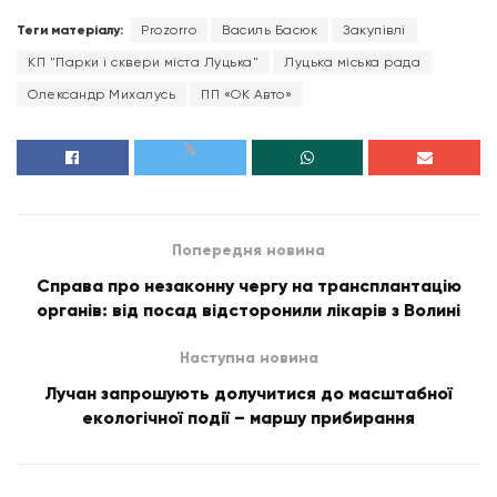
Теги матеріалу:
Prozorro
Василь Басюк
Закупівлі
КП "Парки і сквери міста Луцька"
Луцька міська рада
Олександр Михалусь
ПП «ОК Авто»
Попередня новина
Справа про незаконну чергу на трансплантацію
органів: від посад відсторонили лікарів з Волині
Наступна новина
Лучан запрошують долучитися до масштабної
екологічної події – маршу прибирання