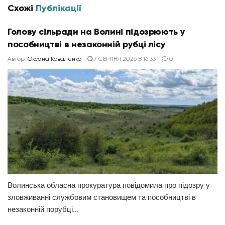
Схожі
Публікації
Голову сільради на Волині підозрюють у
пособництві в незаконній рубці лісу
Автор:
Оксана Коваленко
7 СЕРПНЯ 2026 В 16:33
0
Волинська обласна прокуратура повідомила про підозру у
зловживанні службовим становищем та пособництві в
незаконній порубці...