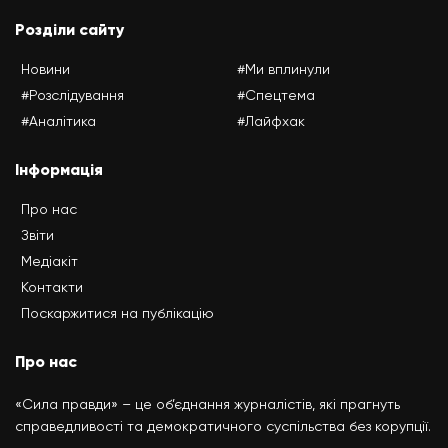
Розділи сайту
Новини
#Ми вплинули
#Розслідування
#Спецтема
#Аналітика
#Лайфхак
Інформація
Про нас
Звіти
Медіакіт
Контакти
Поскаржитися на публікацію
Про нас
«Сила правди» – це об’єднання журналістів, які прагнуть
справедливості та демократичного суспільства без корупції.