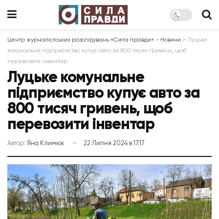
Центр журналістських розслідувань «Сила правди»
>
Новини
>
Луцьке
комунальне підприємство купує авто за 800 тисяч гривень, щоб
перевозити інвентар
Луцьке комунальне
підприємство купує авто за
800 тисяч гривень, щоб
перевозити інвентар
Автор:
Яна Климюк
22 Липня 2024 в 17:17