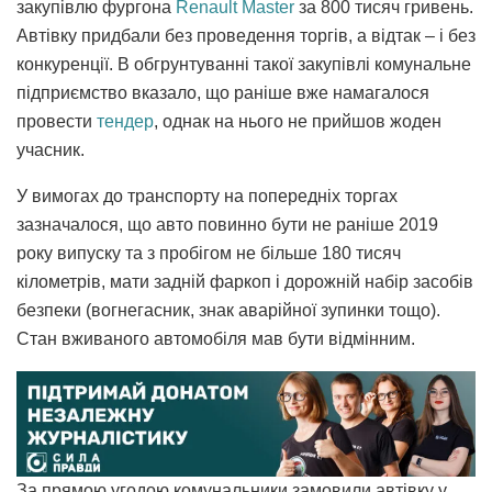
закупівлю фургона
Renault Master
за 800 тисяч гривень.
Автівку придбали без проведення торгів, а відтак – і без
конкуренції. В обгрунтуванні такої закупівлі комунальне
підприємство вказало, що раніше вже намагалося
провести
тендер
, однак на нього не прийшов жоден
учасник.
У вимогах до транспорту на попередніх торгах
зазначалося, що авто повинно бути не раніше 2019
року випуску та з пробігом не більше 180 тисяч
кілометрів, мати задній фаркоп і дорожній набір засобів
безпеки (вогнегасник, знак аварійної зупинки тощо).
Стан вживаного автомобіля мав бути відмінним.
За прямою угодою комунальники замовили автівку у