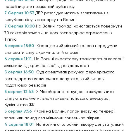
пособництві в незаконній рубці лісу
7 Серпня 10:53
ДБР розслідує можливі зловживання з
вирубкою лісу в нацпарку на Волині
7 Серпня 10:00
На Волині громаді намагаються повернути
70 гектарів земель, на яких господарює агрокомпанія
Тігіпка
6 серпня 18:50
Ківерцівський міський голова передумав
визнавати вину в кримінальній справі
6 серпня 11:11
На Волині директорку транспортної компанії
звільнили від кримінальної відповідальності
5 серпня 16:50
Суд арештував рахунки фермерського
господарства волинського депутата, який вигнав
податкових ревізорів
5 серпня 12:43
З Міноборони та луцького забудовника
стягують майже мільйон гривень пайового внеску за
будівництво ЖК
5 серпня 9:56
Фірмі на Волині, попри змову на тендері,
залишили понад два мільйони гривень за підряд
4 серпня 18:01
На Волині оголосили підозру депутату, який
відправляв підлеглих будувати хату посадовцю Укрзалізниці