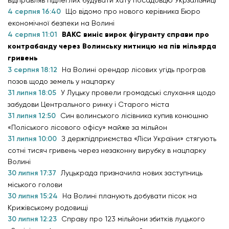
4 серпня 16:40
Що відомо про нового керівника Бюро
економічної безпеки на Волині
4 серпня 11:01
ВАКС виніс вирок фігуранту справи про
контрабанду через Волинську митницю на пів мільярда
гривень
3 серпня 18:12
На Волині орендар лісових угідь програв
позов щодо земель у нацпарку
31 липня 18:05
У Луцьку провели громадські слухання щодо
забудови Центрального ринку і Старого міста
31 липня 12:50
Син волинського лісівника купив конюшню
«Поліського лісового офісу» майже за мільйон
31 липня 10:00
З держпідприємства «Ліси України» стягують
сотні тисяч гривень через незаконну вирубку в нацпарку
Волині
30 липня 17:37
Луцькрада призначила нових заступниць
міського голови
30 липня 15:24
На Волині планують добувати пісок на
Крижівському родовищі
30 липня 12:23
Справу про 123 мільйони збитків луцького