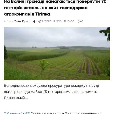
На Волині громаді намагаються повернути 70
гектарів земель, на яких господарює
агрокомпанія Тігіпка
Автор:
Олег Криштоф
7 СЕРПНЯ 2026 В 10:00
0
Володимирська окружна прокуратура оскаржує в суді
договір оренди майже 70 гектарів землі, що належить
Литовезькій...
7 Серпня 16:33
Голову сільради на Волині підозрюють у