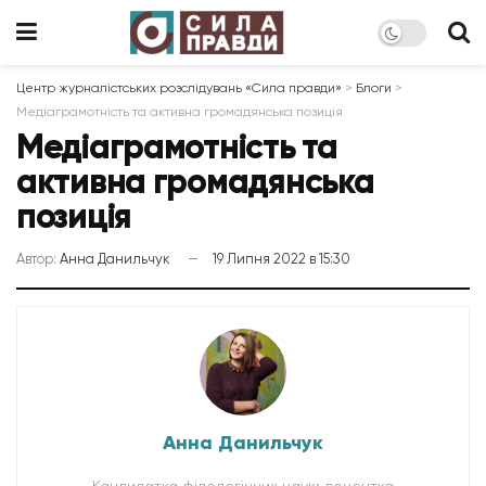
Центр журналістських розслідувань «Сила правди»
>
Блоги
>
Медіаграмотність та активна громадянська позиція
Медіаграмотність та
активна громадянська
позиція
Автор:
Анна Данильчук
19 Липня 2022 в 15:30
Анна Данильчук
Кандидатка філологічних наук; доцентка