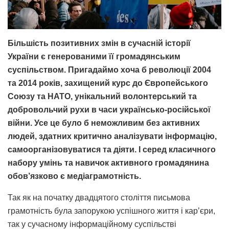
Більшість позитивних змін в сучасній історії
України є генерованими її громадянським
суспільством. Пригадаймо хоча б революції 2004
та 2014 років, захищений курс до Європейського
Союзу та НАТО, унікальний волонтерський та
добровольчий рухи в часи українсько-російської
війни. Усе це було б неможливим без активних
людей, здатних критично аналізувати інформацію,
самоорганізовуватися та діяти. І серед класичного
набору умінь та навичок активного громадянина
обов’язково є медіаграмотність.
Так як на початку двадцятого століття письмова
грамотність була запорукою успішного життя і кар’єри,
так у сучасному інформаційному суспільстві