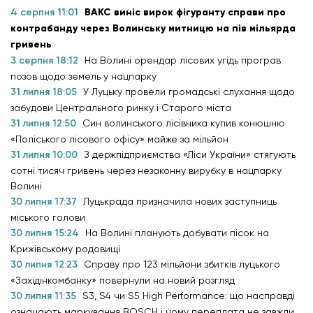
4 серпня 11:01
ВАКС виніс вирок фігуранту справи про
контрабанду через Волинську митницю на пів мільярда
гривень
3 серпня 18:12
На Волині орендар лісових угідь програв
позов щодо земель у нацпарку
31 липня 18:05
У Луцьку провели громадські слухання щодо
забудови Центрального ринку і Старого міста
31 липня 12:50
Син волинського лісівника купив конюшню
«Поліського лісового офісу» майже за мільйон
31 липня 10:00
З держпідприємства «Ліси України» стягують
сотні тисяч гривень через незаконну вирубку в нацпарку
Волині
30 липня 17:37
Луцькрада призначила нових заступниць
міського голови
30 липня 15:24
На Волині планують добувати пісок на
Крижівському родовищі
30 липня 12:23
Справу про 123 мільйони збитків луцького
«Західінкомбанку» повернули на новий розгляд
30 липня 11:35
S3, S4 чи S5 High Performance: що насправді
означають маркування BOSCH і чому переплата не завжди