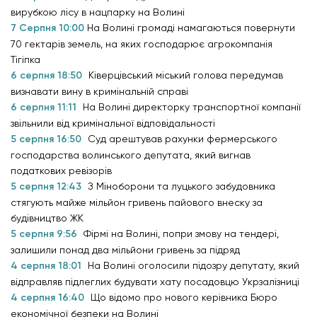
вирубкою лісу в нацпарку на Волині
7 Серпня 10:00
На Волині громаді намагаються повернути
70 гектарів земель, на яких господарює агрокомпанія
Тігіпка
6 серпня 18:50
Ківерцівський міський голова передумав
визнавати вину в кримінальній справі
6 серпня 11:11
На Волині директорку транспортної компанії
звільнили від кримінальної відповідальності
5 серпня 16:50
Суд арештував рахунки фермерського
господарства волинського депутата, який вигнав
податкових ревізорів
5 серпня 12:43
З Міноборони та луцького забудовника
стягують майже мільйон гривень пайового внеску за
будівництво ЖК
5 серпня 9:56
Фірмі на Волині, попри змову на тендері,
залишили понад два мільйони гривень за підряд
4 серпня 18:01
На Волині оголосили підозру депутату, який
відправляв підлеглих будувати хату посадовцю Укрзалізниці
4 серпня 16:40
Що відомо про нового керівника Бюро
економічної безпеки на Волині