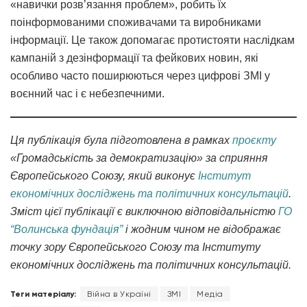
«навички розв’язання проблем», робить їх
поінформованими споживачами та виробниками
інформації. Це також допомагає протистояти наслідкам
кампаній з дезінформації та фейкових новин, які
особливо часто поширюються через цифрові ЗМІ у
воєнний час і є небезпечними.
Ця публікація була підготовлена в рамках
проєкту
«Громадськість за демократизацію» за сприяння
Європейського Союзу, який виконує
Інститут
економічних досліджень та політичних консультацій
.
Зміст цієї публікації є виключною відповідальністю
ГО
“Волинська фундація”
і жодним чином не відображає
точку зору Європейського Союзу та Інституту
економічних досліджень та політичних консультацій.
Теги матеріалу:
Війна в Україні
ЗМІ
Медіа