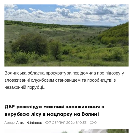
Волинська обласна прокуратура повідомила про підозру у
зловживанні службовим становищем та пособництві в
незаконній порубці...
ДБР розслідує можливі зловживання з
вирубкою лісу в нацпарку на Волині
Автор:
Антон Філіппов
7 СЕРПНЯ 2026 В 10:53
0