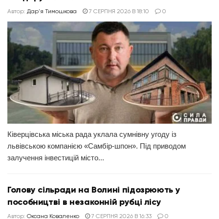
Автор:
Дар'я Тимошкова
7 СЕРПНЯ 2026 В 18:10
0
Ківерцівська міська рада уклала сумнівну угоду із
львівською компанією «Самбір-шпон». Під приводом
залучення інвестицій місто...
Голову сільради на Волині підозрюють у
пособництві в незаконній рубці лісу
Автор:
Оксана Коваленко
7 СЕРПНЯ 2026 В 16:33
0