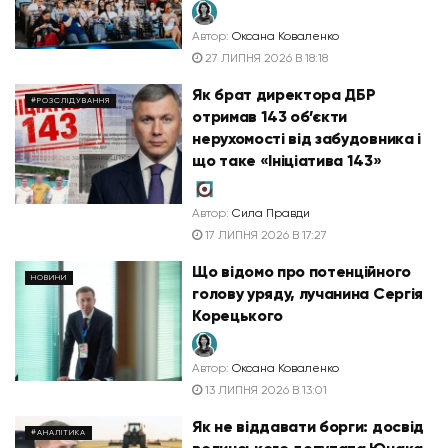
Автор:
Оксана Коваленко
27 ЛИПНЯ 2026 В 18:18
Як брат директора ДБР
#РОЗСЛІДУВАННЯ
отримав 143 об’єкти
нерухомості від забудовника і
що таке «Ініціатива 143»
Автор:
Сила Правди
17 ЛИПНЯ 2026 В 17:27
Що відомо про потенційного
НОВИНИ
голову уряду, лучанина Сергія
Корецького
Автор:
Оксана Коваленко
13 ЛИПНЯ 2026 В 13:01
Як не віддавати борги: досвід
#АНАЛІТИКА