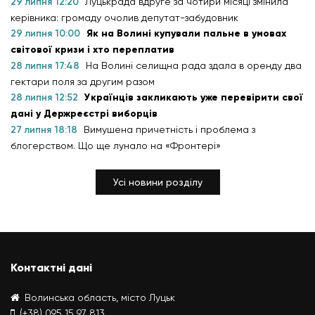
29 липня 12:20
Луцькрада вдруге за чотири місяці змінила
керівника: громаду очолив депутат-забудовник
29 липня 10:00
Як на Волині купували пальне в умовах
світової кризи і хто переплатив
28 липня 17:48
На Волині селищна рада здала в оренду два
гектари поля за другим разом
28 липня 12:52
Українців закликають уже перевірити свої
дані у Держреєстрі виборців
27 липня 18:18
Вимушена причетність і проблема з
блогерством. Що ще лунало на «Фронтері»
Усі новини розділу
Контактні дані
Волинська область, місто Луцьк
(+38) 095 15 97 813