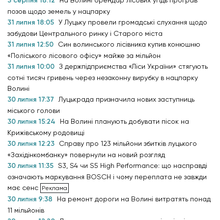
3 серпня 18:12
позов щодо земель у нацпарку
31 липня 18:05
У Луцьку провели громадські слухання щодо
забудови Центрального ринку і Старого міста
31 липня 12:50
Син волинського лісівника купив конюшню
«Поліського лісового офісу» майже за мільйон
31 липня 10:00
З держпідприємства «Ліси України» стягують
сотні тисяч гривень через незаконну вирубку в нацпарку
Волині
30 липня 17:37
Луцькрада призначила нових заступниць
міського голови
30 липня 15:24
На Волині планують добувати пісок на
Крижівському родовищі
30 липня 12:23
Справу про 123 мільйони збитків луцького
«Західінкомбанку» повернули на новий розгляд
30 липня 11:35
S3, S4 чи S5 High Performance: що насправді
означають маркування BOSCH і чому переплата не завжди
має сенс
30 липня 9:38
На ремонт дороги на Волині витратять понад
11 мільйонів