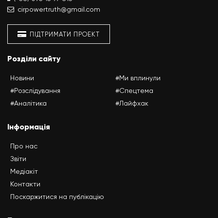
cirpowertruth@gmail.com
ПІДТРИМАТИ ПРОЕКТ
Розділи сайту
Новини
#Ми вплинули
#Розслідування
#Спецтема
#Аналітика
#Лайфхак
Інформація
Про нас
Звіти
Медіакіт
Контакти
Поскаржитися на публікацію