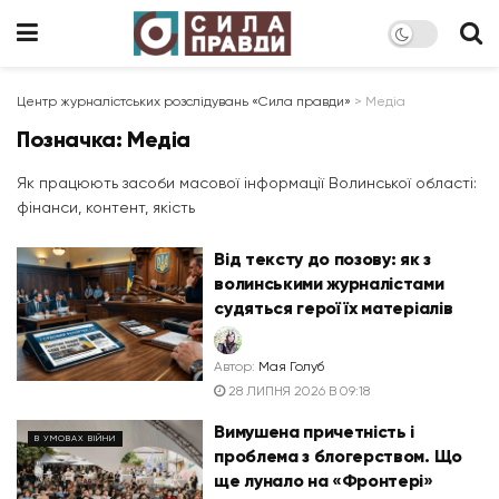
Центр журналістських розслідувань «Сила правди»
>
Медіа
Позначка:
Медіа
Як працюють засоби масової інформації Волинської області:
фінанси, контент, якість
Від тексту до позову: як з
волинськими журналістами
судяться герої їх матеріалів
Автор:
Мая Голуб
28 ЛИПНЯ 2026 В 09:18
Вимушена причетність і
В УМОВАХ ВІЙНИ
проблема з блогерством. Що
ще лунало на «Фронтері»