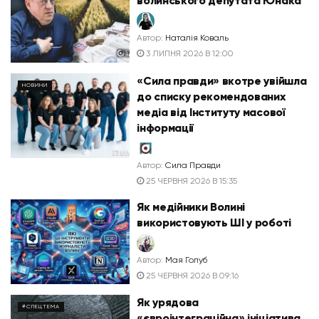
волинського депутата Юнака
Автор:
Наталія Коваль
3 ЛИПНЯ 2026 В 12:00
«Сила правди» вкотре увійшла
НОВИНИ
до списку рекомендованих
медіа від Інституту масової
інформації
Автор:
Сила Правди
25 ЧЕРВНЯ 2026 В 15:35
Як медійники Волині
використовують ШІ у роботі
Автор:
Мая Голуб
25 ЧЕРВНЯ 2026 В 09:16
Як урядова
#СПЕЦТЕМА
«євроінтеграційна» ініціатива