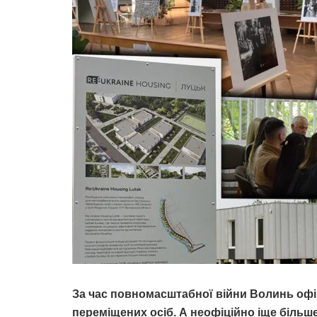
За час повномасштабної війни Волинь офі
переміщених осіб. А неофіційно іще більш