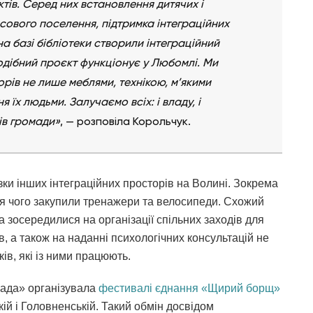
тів. Серед них встановлення дитячих і
сового поселення, підтримка інтеграційних
а базі бібліотеки створили інтеграційний
подібний проєкт функціонує у Любомлі. Ми
ів не лише меблями, технікою, м’якими
 їх людьми. Залучаємо всіх: і владу, і
ів громади»
, — розповіла Корольчук.
и інших інтеграційних просторів на Волині. Зокрема
ля чого закупили тренажери та велосипеди. Схожий
а зосередилися на організації спільних заходів для
 а також на наданні психологічних консультацій не
ів, які із ними працюють.
када» організувала
фестивалі єднання «Щирий борщ»
кій і Головненській. Такий обмін досвідом