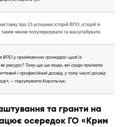
ставку про 15 успішних історій ВПО, історій їх
уть таким чином популяризувати та масштабувати.
я ВПО у приймаючих громадах: щоб їх
 як ресурс? Тому що це люди, які сюди приїхали
життєвий і професійний досвід, у тому числі досвід
оді»
, — підсумувала Корольчук.
аштування та гранти на
працює осередок ГО «Крим