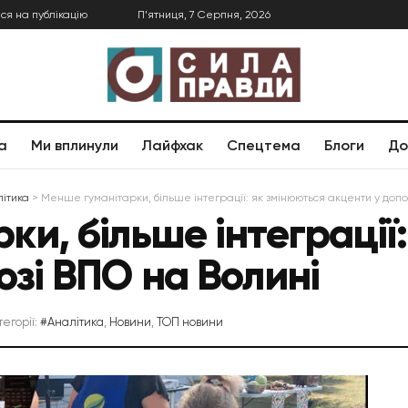
ся на публікацію
П’ятниця, 7 Серпня, 2026
а
Ми вплинули
Лайфхак
Спецтема
Блоги
До
ітика
>
Менше гуманітарки, більше інтеграції: як змінюються акценти у допо
и, більше інтеграції
озі ВПО на Волині
тегорії:
#Аналітика
,
Новини
,
ТОП новини