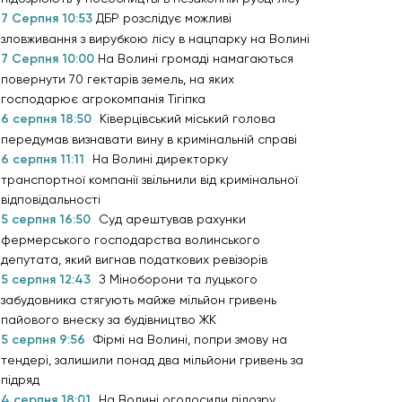
7 Серпня 10:53
ДБР розслідує можливі
зловживання з вирубкою лісу в нацпарку на Волині
7 Серпня 10:00
На Волині громаді намагаються
повернути 70 гектарів земель, на яких
господарює агрокомпанія Тігіпка
6 серпня 18:50
Ківерцівський міський голова
передумав визнавати вину в кримінальній справі
6 серпня 11:11
На Волині директорку
транспортної компанії звільнили від кримінальної
відповідальності
5 серпня 16:50
Суд арештував рахунки
фермерського господарства волинського
депутата, який вигнав податкових ревізорів
5 серпня 12:43
З Міноборони та луцького
забудовника стягують майже мільйон гривень
пайового внеску за будівництво ЖК
5 серпня 9:56
Фірмі на Волині, попри змову на
тендері, залишили понад два мільйони гривень за
підряд
4 серпня 18:01
На Волині оголосили підозру