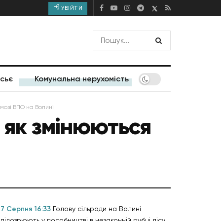
УВІЙТИ
сьє
Комунальна нерухомість
мозі ВПО на Волині
: як змінюються
7 Серпня 16:33
Голову сільради на Волині
підозрюють у пособництві в незаконній рубці лісу