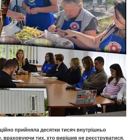
ційно прийняла десятки тисяч внутрішньо
е, враховуючи тих, хто вирішив не реєструватися.