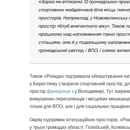
«
Зараз ми втілюємо 12 громадських проєк
спортивних майданчиків біля місць тимча
просторів. Наприклад, у Нововолинську н
простір «Клуб елегантного віку». Також 
працюємо над наповненням таких простор
стільцями, але й у подальшому наповнення
громадський сектор, і ВПО, і самих жител
Також «Рокада» підтримала облаштування низк
у Берестечку створили спортивний простір, д
простір
функціонує
і у Володимирі. Тут зокрем
вимушених переселенців і місцевих мешканців,
тільки для ВПО, але і для соціальних працівник
Окрім підтримки інтеграційних просторів, «Ро
у трьох громадах області: Голобській, Колківсь