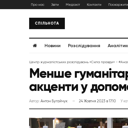
Про нас
Звіти
Медіакіт
Контакти
Поскаржити
СПІЛЬНОТА
Новини
Розслідування
Аналітик
Центр журналістських розслідувань «Сила правди»
>
#Анал
Менше гуманітарк
акценти у допом
Автор:
Антон Бугайчук
24 Жовтня 2023 в 17:10
У ка