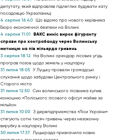
депутату, який відправляв підлеглих будувати хату
посадовцю Укрзалізниці
4 серпня 16:40
Що відомо про нового керівника
Бюро економічної безпеки на Волині
4 серпня 11:01
ВАКС виніс вирок фігуранту
справи про контрабанду через Волинську
митницю на пів мільярда гривень
3 серпня 18:12
На Волині орендар лісових угідь
програв позов щодо земель у нацпарку
31 липня 18:05
У Луцьку провели громадські
слухання щодо забудови Центрального ринку і
Старого міста
31 липня 12:50
Син волинського лісівника купив
конюшню «Поліського лісового офісу» майже за
мільйон
31 липня 10:00
З держпідприємства «Ліси України»
стягують сотні тисяч гривень через незаконну
вирубку в нацпарку Волині
30 липня 17:37
Луцькрада призначила нових
заступниць міського голови