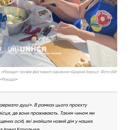
к «Рокади» провів фестивалі єднання «Щирий борщ». Фото БФ
«Рокада»
дзеркало душі». В рамках цього проєкту
місця, де вони проживають. Таким чином ми
ених осіб, які знайшли новий дім у наших
ід Ірина Корольчук.