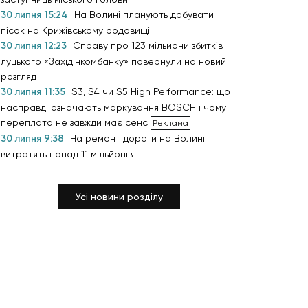
30 липня 15:24
На Волині планують добувати
пісок на Крижівському родовищі
30 липня 12:23
Справу про 123 мільйони збитків
луцького «Західінкомбанку» повернули на новий
розгляд
30 липня 11:35
S3, S4 чи S5 High Performance: що
насправді означають маркування BOSCH і чому
переплата не завжди має сенс
30 липня 9:38
На ремонт дороги на Волині
витратять понад 11 мільйонів
Усі новини розділу