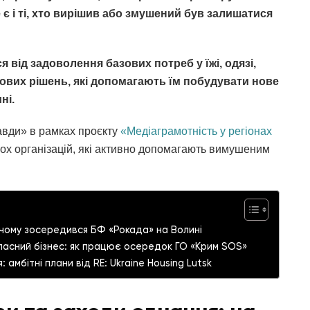
 є і ті, хто вирішив або змушений був залишатися
 від задоволення базових потреб у їжі, одязі,
ових рішень, які допомагають їм побудувати нове
ні.
авди» в рамках проєкту
«Медіаграмотність у регіонах
ох організацій, які активно допомагають вимушеним
 чому зосередився БФ «Рокада» на Волині
ласний бізнес: як працює осередок ГО «Крим SOS»
: амбітні плани від RE: Ukraine Housing Lutsk