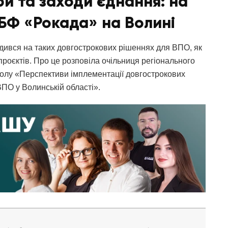
ри та заходи єднання: на
БФ «Рокада» на Волині
дився на таких довгострокових рішеннях для ВПО, як
проєктів. Про це розповіла очільниця регіонального
столу «Перспективи імплементації довгострокових
ВПО у Волинській області».