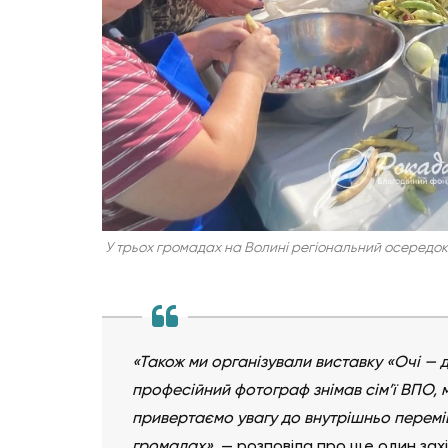
У трьох громадах на Волині регіональний осередо
«Також ми організували виставку «Очі — 
професійний фотограф знімав сім’ї ВПО, 
привертаємо увагу до внутрішньо переміщ
громадах»
, — розповіла про ще один зах