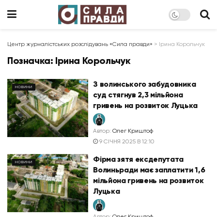
Центр журналістських розслідувань «Сила правди»
>
Ірина Корольчук
Позначка:
Ірина Корольчук
З волинського забудовника
НОВИНИ
суд стягнув 2,3 мільйона
гривень на розвиток Луцька
Автор:
Олег Криштоф
9 СІЧНЯ 2025 В 12:10
Фірма зятя ексдепутата
НОВИНИ
Волиньради має заплатити 1,6
мільйона гривень на розвиток
Луцька
Автор:
Олег Криштоф