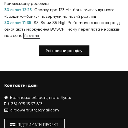
Крижівському родовищі
30 липня 12:23
Справу про 123 мільйони збитків луцького
«Західінкомбанку» повернули на новий розгляд
30 липня 11:35
S3, S4 чи S5 High Performance: що насправді
означають маркування BOSCH і чому переплата не завжди
має сенс
Усі новини розділу
Контактні дані
Волинська область, місто Луцьк
(+38) 095 15 97 813
cirpowertruth@gmail.com
ПІДТРИМАТИ ПРОЕКТ