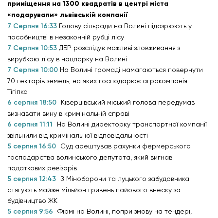
приміщення на 1300 квадратів в центрі міста
«подарували» львівській компанії
7 Серпня 16:33
Голову сільради на Волині підозрюють у
пособництві в незаконній рубці лісу
7 Серпня 10:53
ДБР розслідує можливі зловживання з
вирубкою лісу в нацпарку на Волині
7 Серпня 10:00
На Волині громаді намагаються повернути
70 гектарів земель, на яких господарює агрокомпанія
Тігіпка
6 серпня 18:50
Ківерцівський міський голова передумав
визнавати вину в кримінальній справі
6 серпня 11:11
На Волині директорку транспортної компанії
звільнили від кримінальної відповідальності
5 серпня 16:50
Суд арештував рахунки фермерського
господарства волинського депутата, який вигнав
податкових ревізорів
5 серпня 12:43
З Міноборони та луцького забудовника
стягують майже мільйон гривень пайового внеску за
будівництво ЖК
5 серпня 9:56
Фірмі на Волині, попри змову на тендері,