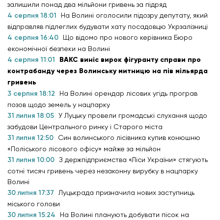
залишили понад два мільйони гривень за підряд
4 серпня 18:01
На Волині оголосили підозру депутату, який
відправляв підлеглих будувати хату посадовцю Укрзалізниці
4 серпня 16:40
Що відомо про нового керівника Бюро
економічної безпеки на Волині
4 серпня 11:01
ВАКС виніс вирок фігуранту справи про
контрабанду через Волинську митницю на пів мільярда
гривень
3 серпня 18:12
На Волині орендар лісових угідь програв
позов щодо земель у нацпарку
31 липня 18:05
У Луцьку провели громадські слухання щодо
забудови Центрального ринку і Старого міста
31 липня 12:50
Син волинського лісівника купив конюшню
«Поліського лісового офісу» майже за мільйон
31 липня 10:00
З держпідприємства «Ліси України» стягують
сотні тисяч гривень через незаконну вирубку в нацпарку
Волині
30 липня 17:37
Луцькрада призначила нових заступниць
міського голови
30 липня 15:24
На Волині планують добувати пісок на