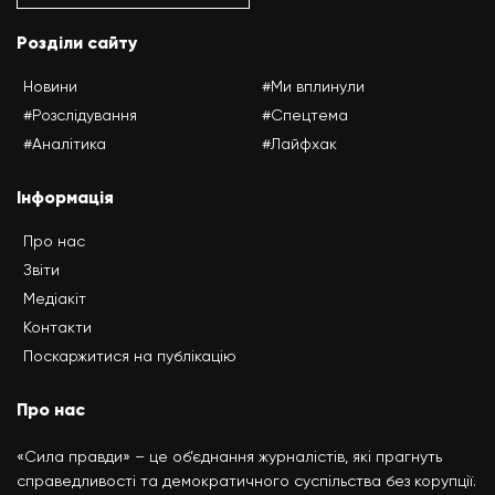
Розділи сайту
Новини
#Ми вплинули
#Розслідування
#Спецтема
#Аналітика
#Лайфхак
Інформація
Про нас
Звіти
Медіакіт
Контакти
Поскаржитися на публікацію
Про нас
«Сила правди» – це об’єднання журналістів, які прагнуть
справедливості та демократичного суспільства без корупції.