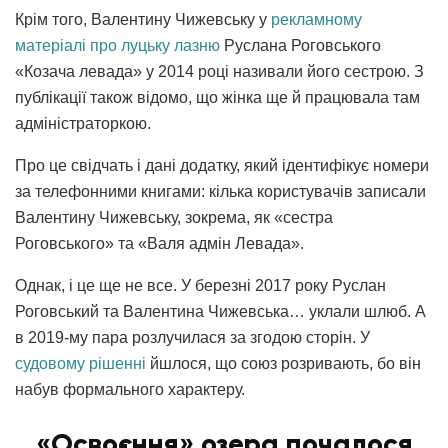
Крім того, Валентину Чижевську у
рекламному
матеріалі про луцьку лазню
Руслана Роговського
«Козача левада» у 2014 році називали його сестрою. З
публікації також відомо, що жінка ще й працювала там
адміністраторкою.
Про це свідчать і дані додатку, який ідентифікує номери
за телефонними книгами: кілька користувачів записали
Валентину Чижевську, зокрема, як «сестра
Роговського» та «Валя адмін Левада».
Однак, і це ще не все. У березні 2017 року Руслан
Роговський та Валентина Чижевська… уклали шлюб. А
в 2019-му пара розлучилася за згодою сторін. У
судовому рішенні
йшлося, що союз розривають, бо він
набув формального характеру.
«Освоєння» озера почалося