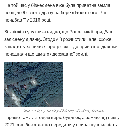
На той час у бізнесмена вже була приватна земля
площею 9 соток одразу на березі Болотного. Він
придбав її у 2016 році.
Зі знімків супутника видно, що Роговський придбав
заліснену ділянку. Згодом її розчистили, але, схоже,
занадто захопилися процесом – до приватної ділянки
приєднали ще шматок державної землі.
Знімки супутника у 2016-му і 2018-му роках.
І прямо там… згодом виріс будинок, а землю під ним у
2021 році безоплатно передали у приватну власність