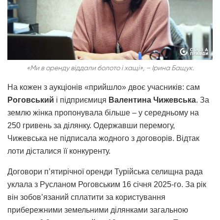
«Ми в оренду віддали болото і хащі», – Ірина Бащук.
На кожен з аукціонів «прийшло» двоє учасників: сам
Роговський
і підприємиця
Валентина Чижевська
. За
землю жінка пропонувала більше – у середньому на
250 гривень за ділянку. Одержавши перемогу,
Чижевська не підписала жодного з договорів. Відтак
лоти дісталися її конкуренту.
Договори п’ятирічної оренди Турійська селищна рада
уклала з Русланом Роговським 16 січня 2025-го. За рік
він зобов’язаний сплатити за користування
прибережними земельними ділянками загальною