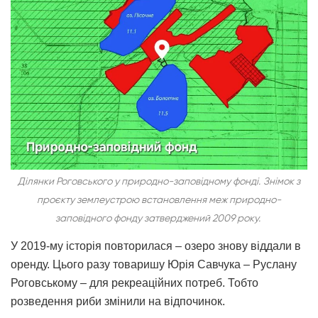
Ділянки Роговського у природно-заповідному фонді.
Знімок з
проєкту землеустрою встановлення меж природно-
заповідного фонду затверджений 2009 року.
У 2019-му історія повторилася – озеро знову віддали в
оренду. Цього разу товаришу Юрія Савчука – Руслану
Роговському – для рекреаційних потреб. Тобто
розведення риби змінили на відпочинок.