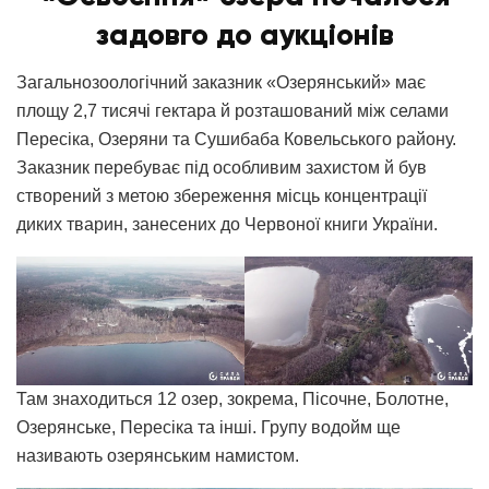
задовго до аукціонів
Загальнозоологічний заказник «Озерянський» має
площу 2,7 тисячі гектара й розташований між селами
Пересіка, Озеряни та Сушибаба Ковельського району.
Заказник перебуває під особливим захистом й був
створений з метою збереження місць концентрації
диких тварин, занесених до Червоної книги України.
Там знаходиться 12 озер, зокрема, Пісочне, Болотне,
Озерянське, Пересіка та інші. Групу водойм ще
називають озерянським намистом.