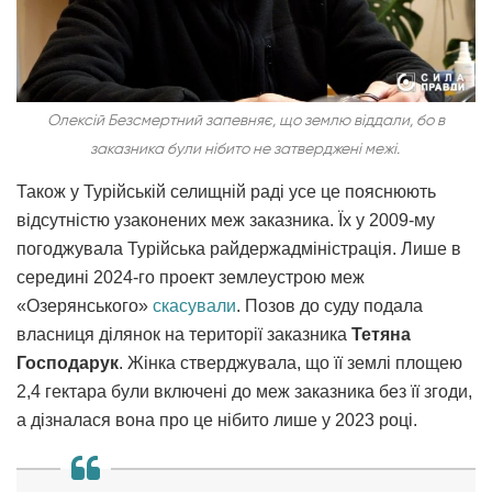
Олексій Безсмертний запевняє, що землю віддали, бо в
заказника були нібито не затверджені межі.
Також у Турійській селищній раді усе це пояснюють
відсутністю узаконених меж заказника. Їх у 2009-му
погоджувала Турійська райдержадміністрація. Лише в
середині 2024-го проект землеустрою меж
«Озерянського»
скасували
. Позов до суду подала
власниця ділянок на території заказника
Тетяна
Господарук
. Жінка стверджувала, що її землі площею
2,4 гектара були включені до меж заказника без її згоди,
а дізналася вона про це нібито лише у 2023 році.