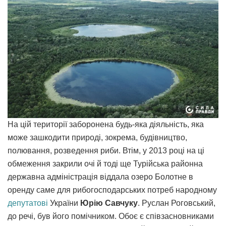
На цій території заборонена будь-яка діяльність, яка
може зашкодити природі, зокрема, будівництво,
полювання, розведення риби. Втім, у 2013 році на ці
обмеження закрили очі й тоді ще Турійська районна
державна адміністрація віддала озеро Болотне в
оренду саме для рибогосподарських потреб народному
депутатові
України
Юрію Савчуку
. Руслан Роговський,
до речі, був його помічником. Обоє є співзасновниками