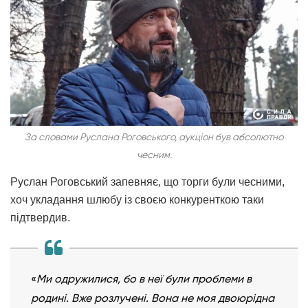
За словами Руслана Роговського, аукціон був абсолютно
чесним.
Руслан Роговський запевняє, що торги були чесними,
хоч укладання шлюбу із своєю конкуренткою таки
підтвердив.
«
Ми одружилися, бо в неї були проблеми в
родині. Вже розлучені. Вона не моя двоюрідна