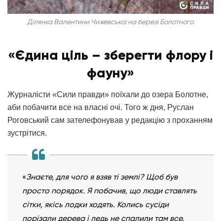
Ділянка Валентини Чижевської на березі Болотного.
«Єдина ціль – зберегти флору і
фауну»
Журналісти «Сили правди» поїхали до озера Болотне,
аби побачити все на власні очі. Того ж дня, Руслан
Роговський сам зателефонував у редакцію з проханням
зустрітися.
«
Знаєте, для чого я взяв ті землі? Щоб був
просто порядок. Я побачив, що люди ставлять
сітки, якісь лодки ходять. Колись сусіди
порізали дерева і ледь не спалили там все.