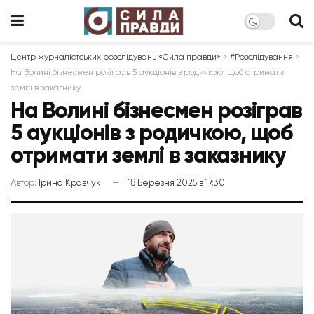
Центр журналістських розслідувань «Сила правди»
>
#Розслідування
>
На Волині бізнесмен розіграв 5 аукціонів з родичкою, щоб отримати
землі в заказнику
На Волині бізнесмен розіграв
5 аукціонів з родичкою, щоб
отримати землі в заказнику
Автор:
Ірина Кравчук
18 Березня 2025 в 17:30