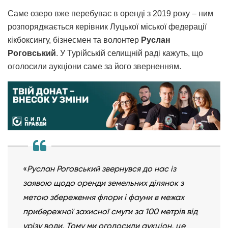
Саме озеро вже перебуває в оренді з 2019 року – ним
розпоряджається керівник Луцької міської федерації
кікбоксингу, бізнесмен та волонтер
Руслан
Роговський
. У Турійській селищній раді кажуть, що
оголосили аукціони саме за його зверненням.
«
Руслан Роговський звернувся до нас із
заявою щодо оренди земельних ділянок з
метою збереження флори і фауни в межах
прибережної захисної смуги за 100 метрів від
урізу води. Тому ми оголосили аукціон, це