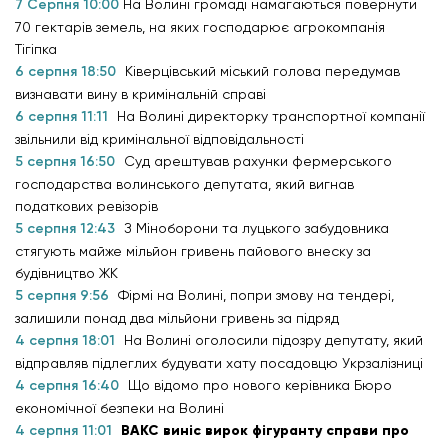
7 Серпня 10:00
На Волині громаді намагаються повернути
70 гектарів земель, на яких господарює агрокомпанія
Тігіпка
6 серпня 18:50
Ківерцівський міський голова передумав
визнавати вину в кримінальній справі
6 серпня 11:11
На Волині директорку транспортної компанії
звільнили від кримінальної відповідальності
5 серпня 16:50
Суд арештував рахунки фермерського
господарства волинського депутата, який вигнав
податкових ревізорів
5 серпня 12:43
З Міноборони та луцького забудовника
стягують майже мільйон гривень пайового внеску за
будівництво ЖК
5 серпня 9:56
Фірмі на Волині, попри змову на тендері,
залишили понад два мільйони гривень за підряд
4 серпня 18:01
На Волині оголосили підозру депутату, який
відправляв підлеглих будувати хату посадовцю Укрзалізниці
4 серпня 16:40
Що відомо про нового керівника Бюро
економічної безпеки на Волині
4 серпня 11:01
ВАКС виніс вирок фігуранту справи про