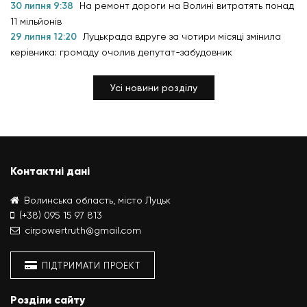
30 липня 9:38
На ремонт дороги на Волині витратять понад
11 мільйонів
29 липня 12:20
Луцькрада вдруге за чотири місяці змінила
керівника: громаду очолив депутат-забудовник
Усі новини розділу
Контактні дані
Волинська область, місто Луцьк
(+38) 095 15 97 813
cirpowertruth@gmail.com
ПІДТРИМАТИ ПРОЕКТ
Розділи сайту