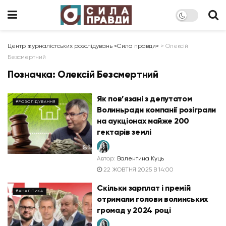
Центр журналістських розслідувань «Сила правди»
>
Олексій
Безсмертний
Позначка:
Олексій Безсмертний
Як пов’язані з депутатом
#РОЗСЛІДУВАННЯ
Волиньради компанії розіграли
на аукціонах майже 200
гектарів землі
Автор:
Валентина Куць
22 ЖОВТНЯ 2025 В 14:00
Скільки зарплат і премій
#АНАЛІТИКА
отримали голови волинських
громад у 2024 році