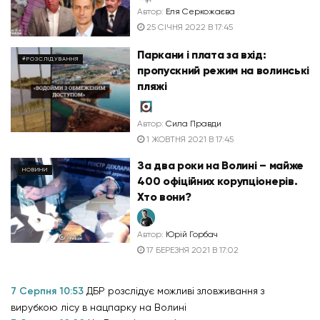
Автор:
Еля Серкожаєва
25 СІЧНЯ 2022 В 17:45
Паркани і плата за вхід:
#РОЗСЛІДУВАННЯ
пропускний режим на волинські
пляжі
Автор:
Сила Правди
1 ЖОВТНЯ 2021 В 17:45
За два роки на Волині – майже
НОВИНИ
400 офіційних корупціонерів.
Хто вони?
Автор:
Юрій Горбач
17 БЕРЕЗНЯ 2021 В 17:02
7 Серпня 10:53
ДБР розслідує можливі зловживання з
вирубкою лісу в нацпарку на Волині