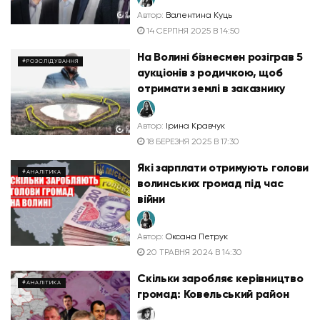
Автор:
Валентина Куць
14 СЕРПНЯ 2025 В 14:50
На Волині бізнесмен розіграв 5
#РОЗСЛІДУВАННЯ
аукціонів з родичкою, щоб
отримати землі в заказнику
Автор:
Ірина Кравчук
18 БЕРЕЗНЯ 2025 В 17:30
Які зарплати отримують голови
#АНАЛІТИКА
волинських громад під час
війни
Автор:
Оксана Петрук
20 ТРАВНЯ 2024 В 14:30
Скільки заробляє керівництво
#АНАЛІТИКА
громад: Ковельський район