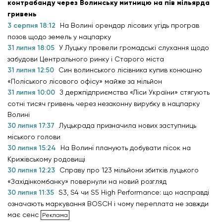
контрабанду через Волинську митницю на пів мільярда
гривень
3 серпня 18:12
На Волині орендар лісових угідь програв
позов щодо земель у нацпарку
31 липня 18:05
У Луцьку провели громадські слухання щодо
забудови Центрального ринку і Старого міста
31 липня 12:50
Син волинського лісівника купив конюшню
«Поліського лісового офісу» майже за мільйон
31 липня 10:00
З держпідприємства «Ліси України» стягують
сотні тисяч гривень через незаконну вирубку в нацпарку
Волині
30 липня 17:37
Луцькрада призначила нових заступниць
міського голови
30 липня 15:24
На Волині планують добувати пісок на
Крижівському родовищі
30 липня 12:23
Справу про 123 мільйони збитків луцького
«Західінкомбанку» повернули на новий розгляд
30 липня 11:35
S3, S4 чи S5 High Performance: що насправді
означають маркування BOSCH і чому переплата не завжди
має сенс