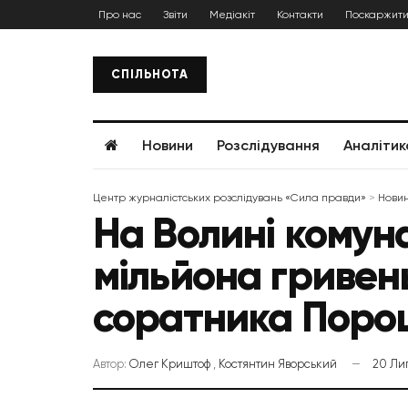
Про нас
Звіти
Медіакіт
Контакти
Поскаржити
СПІЛЬНОТА
Новини
Розслідування
Аналітик
Центр журналістських розслідувань «Сила правди»
>
Нови
На Волині комун
мільйона гривень
соратника Поро
Автор:
Олег Криштоф
,
Костянтин Яворський
20 Ли