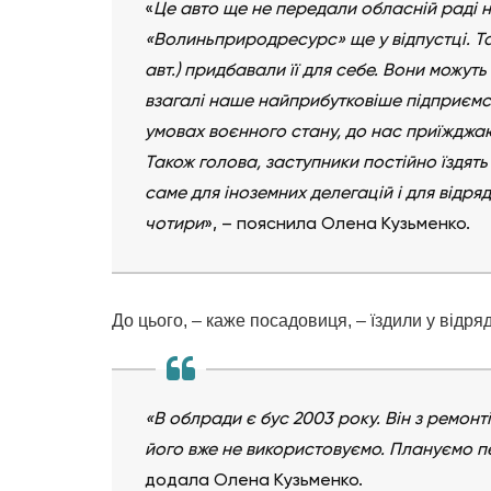
«
Це авто ще не передали обласній раді н
«Волиньприродресурс» ще у відпустці. Т
авт.) придбавали її для себе. Вони можуть
взагалі наше найприбутковіше підприємс
умовах воєнного стану, до нас приїжджаю
Також голова, заступники постійно їздять
саме для іноземних делегацій і для відря
чотири
», – пояснила Олена Кузьменко.
До цього, – каже посадовиця, – їздили у відр
«В облради є бус 2003 року. Він з ремонт
його вже не використовуємо. Плануємо пе
додала Олена Кузьменко.