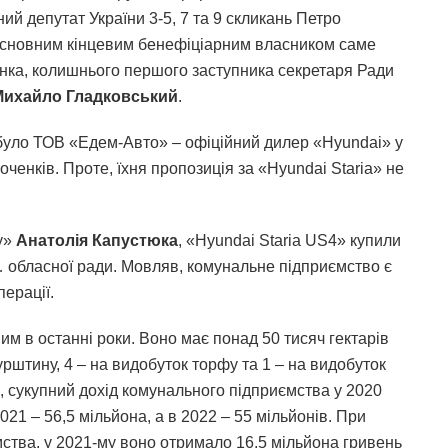
ий депутат України 3-5, 7 та 9 скликань Петро
Основним кінцевим бенефіціарним власником саме
нка, колишнього першого заступника секретаря Ради
Михайло Гладковський
.
було ТОВ «Едем-Авто» – офіційний дилер «Hyundai» у
оченків. Проте, їхня пропозиція за «Hyundai Staria» не
у»
Анатолія Капустюка
, «Hyundai Staria US4» купили
 обласної ради. Мовляв, комунальне підприємство є
перації.
м в останні роки. Воно має понад 50 тисяч гектарів
рштину, 4 – на видобуток торфу та 1 – на видобуток
ів, сукупний дохід комунального підприємства у 2020
021 – 56,5 мільйона, а в 2022 – 55 мільйонів. При
мства, у 2021-му воно отримало 16,5 мільйона гривень