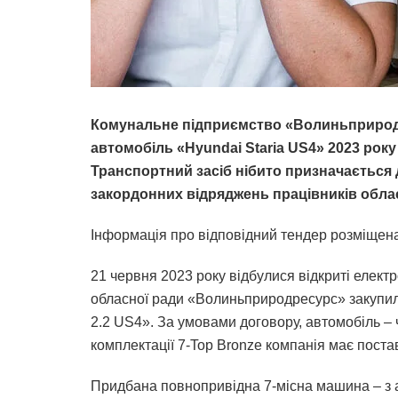
Комунальне підприємство «Волиньприрод
автомобіль «Hyundai Staria US4» 2023 року
Транспортний засіб нібито призначається 
закордонних відряджень працівників обла
Інформація про відповідний тендер розміщена
21 червня 2023 року відбулися відкриті елект
обласної ради «Волиньприродресурс» закупило
2.2 US4». За умовами договору, автомобіль –
комплектації 7-Top Bronze компанія має постав
Придбана повнопривідна 7-місна машина – з