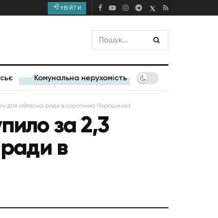
УВІЙТИ
сьє
Комунальна нерухомість
івен для обласної ради в соратника Порошенка
пило за 2,3
 ради в