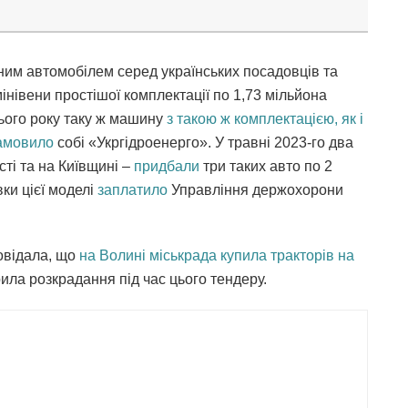
рним автомобілем серед українських посадовців та
мінівени простішої комплектації по 1,73 мільйона
ього року таку ж машину
з такою ж комплектацією, як і
амовило
собі «Укргідроенерго». У травні 2023-го два
ті та на Київщині –
придбали
три таких авто по 2
ки цієї моделі
заплатило
Управління держохорони
овідала, що
на Волині міськрада купила тракторів на
зрила розкрадання під час цього тендеру.