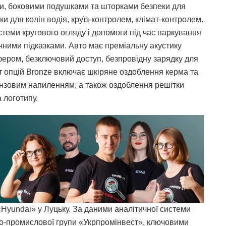
, боковими подушками та шторками безпеки для
и для колін водія, круїз-контролем, клімат-контролем.
стеми кругового огляду і допомоги під час паркування
чними підказками. Авто має преміальну акустику
ером, безключовий доступ, безпровідну зарядку для
кет опцій Bronze включає шкіряне оздоблення керма та
ронзовим напиленням, а також оздоблення решітки
 логотипу.
Hyundai» у Луцьку. За даними аналітичної системи
во-промислової групи «Укрпромінвест», ключовими