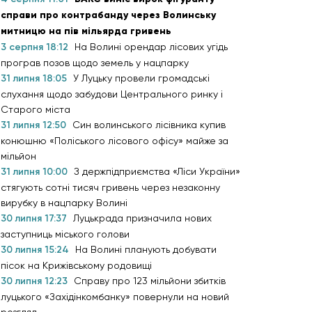
справи про контрабанду через Волинську
митницю на пів мільярда гривень
3 серпня 18:12
На Волині орендар лісових угідь
програв позов щодо земель у нацпарку
31 липня 18:05
У Луцьку провели громадські
слухання щодо забудови Центрального ринку і
Старого міста
31 липня 12:50
Син волинського лісівника купив
конюшню «Поліського лісового офісу» майже за
мільйон
31 липня 10:00
З держпідприємства «Ліси України»
стягують сотні тисяч гривень через незаконну
вирубку в нацпарку Волині
30 липня 17:37
Луцькрада призначила нових
заступниць міського голови
30 липня 15:24
На Волині планують добувати
пісок на Крижівському родовищі
30 липня 12:23
Справу про 123 мільйони збитків
луцького «Західінкомбанку» повернули на новий