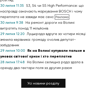
розгляд
30 липня 11:35
S3, S4 чи S5 High Performance: що
насправді означають маркування BOSCH і чому
переплата не завжди має сенс
30 липня 9:38
На ремонт дороги на Волині
витратять понад 11 мільйонів
29 липня 12:20
Луцькрада вдруге за чотири місяці
змінила керівника: громаду очолив депутат-
забудовник
29 липня 10:00
Як на Волині купували пальне в
умовах світової кризи і хто переплатив
28 липня 17:48
На Волині селищна рада здала в
оренду два гектари поля за другим разом
Усі новини розділу