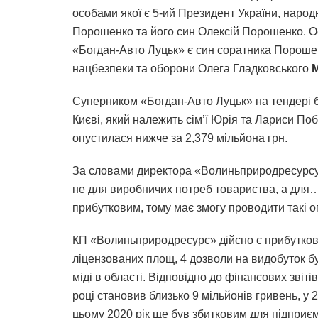
особами якої є 5-ий Президент України, народн
Порошенко та його син Олексій Порошенко. 
«Богдан-Авто Луцьк» є син соратника Пороше
нацбезпеки та оборони Олега Гладковського
Суперником «Богдан-Авто Луцьк» на тендері 
Києві, який належить сім’ї Юрія та Лариси Поб
опустилася нижче за 2,379 мільйона грн.
За словами директора «Волиньприродресурс
не для виробничих потреб товариства, а для…
прибутковим, тому має змогу проводити такі о
КП «Волиньприродресурс» дійсно є прибуткови
ліцензованих площ, 4 дозволи на видобуток бу
міді в області. Відповідно до фінансових звіт
році становив близько 9 мільйонів гривень, у 2
цьому 2020 рік ще був збитковим для підприє