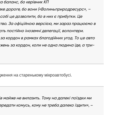
а баланс, бо керівник КП
аке дороге, бо вони («Волиньприродресурс», –
 собі це дозволити, бо в них є прибутки. Це
тво. За офіційною версією, ми зараз працюємо в
ть постійно іноземні делегації, волонтери.
 за кордон в рамках благодійних угод. То це авто
джень за кордон, коли не одна людина їде, а три-
ядження на старенькому мікроавтобусі.
ів майже не вилазить. Тому на далекі поїздки ми
редати комусь, кому не треба далеко їздити»
, –