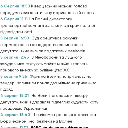
6 Серпня 18:50
Ківерцівський міський голова
передумав визнавати вину в кримінальній справі
6 Серпня 11:11
На Волині директорку
транспортної компанії звільнили від кримінальної
відповідальності
5 серпня 16:50
Суд арештував рахунки
фермерського господарства волинського
депутата, який вигнав податкових ревізорів
5 серпня 12:43
З Міноборони та луцького
забудовника стягують майже мільйон гривень
пайового внеску за будівництво ЖК
5 серпня 9:56
Фірмі на Волині, попри змову на
тендері, залишили понад два мільйони гривень за
підряд
4 серпня 18:01
На Волині оголосили підозру
депутату, який відправляв підлеглих будувати хату
посадовцю Укрзалізниці
4 серпня 16:40
Що відомо про нового керівника
Бюро економічної безпеки на Волині
4 серпня 11:01
ВАКС виніс вирок фігуранту