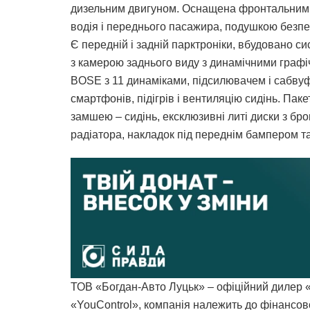
дизельним двигуном. Оснащена фронтальними
водія і переднього пасажира, подушкою безпек
Є передній і задній парктроніки, вбудовано си
з камерою заднього виду з динамічними графі
BOSE з 11 динаміками, підсилювачем і сабвуф
смартфонів, підігрів і вентиляцію сидінь. Па
замшею – сидінь, ексклюзивні литі диски з б
радіатора, накладок під переднім бампером та
ТОВ «Богдан-Авто Луцьк» – офіційний дилер «
«YouControl», компанія належить до фінансо