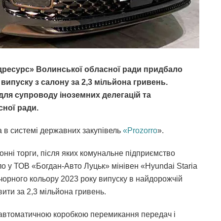
ресурс» Волинської обласної ради придбало
 випуску з салону за 2,3 мільйона гривень.
для супроводу іноземних делегацій та
сної ради.
 в системі державних закупівель
«Prozorro
».
ронні торги, після яких комунальне підприємство
 у ТОВ «Богдан-Авто Луцьк» мінівен «Hyundai Staria
 чорного кольору 2023 року випуску в найдорожчій
ити за 2,3 мільйона гривень.
 автоматичною коробкою перемикання передач і