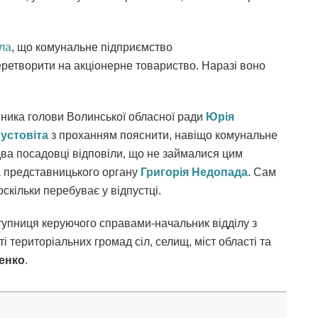
ла
, що комунальне підприємство
етворити на акціонерне товариство. Наразі воно
ника голови Волинської обласної ради
Юрія
Пустовіта
з проханням пояснити, навіщо комунальне
ва посадовці відповіли, що не займалися цим
а представницького органу
Григорія Недопада
. Сам
скільки перебуває у відпустці.
ступниця керуючого справами-начальник відділу з
і територіальних громад сіл, селищ, міст області та
енко
.