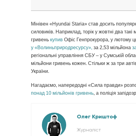
Мінівен «Hyundai Staria» став досить популя
силовиків. Наприклад, торік у жовтні два такі 
гривень
купив
Офіс Генпрокурора, у лютому ц
у «Волиньприродресурсу»,
за 2,53 мільйона
з
регіональні управління СБУ – у Сумській облас
мільйони гривень кожен. Стільки ж за три автів
України.
Нагадаємо, напередодні «Сила правди» розп
понад 10 мільйонів гривень
, а поліція запідо
Олег Криштоф
Журналіст