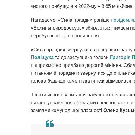
чистого прибутку, а в 2022-му – 8,65 мільйона.
Нагадаємо, «Сила правди» раніше
повідомля
«Волиньприродресурс» збираються тихцем пер
перебуває у стані припинення.
«Сила правди» звернулася до першого заступ
Поліщука
та до заступника голови
Григорія 
підприємство придбало дорогий мінівен. Обид
питанням й порадили звернутися до очільник
голова будь-що коментувати теж відмовився, о
Трішки ясності у питання закупівлі внесла за
питань управління об’єктами спільної власност
землями комунальної власності
Олена Кузьм