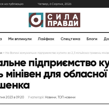
ся на публікацію
Четвер, 6 Серпня, 2026
а
Ми вплинули
Лайфхак
Спецтема
Блоги
До
ни
>
На Волині комунальне підприємство купило за 2,3 мільйона гривень мін
альне підприємство ку
 мінівен для обласної
шенка
пня 2023 в 09:20
У категорії:
Новини
,
ТОП новини