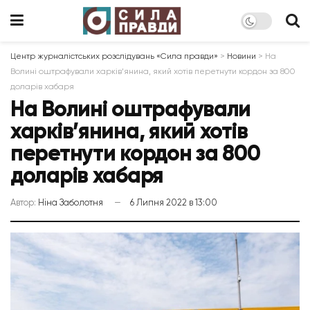
Центр журналістських розслідувань «Сила правди»
>
Новини
>
На
Волині оштрафували харків’янина, який хотів перетнути кордон за 800
доларів хабаря
На Волині оштрафували
харків’янина, який хотів
перетнути кордон за 800
доларів хабаря
Автор:
Ніна Заболотня
6 Липня 2022 в 13:00