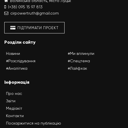
Волинська область, місто Луцьк
(+38) 095 15 97 813
cirpowertruth@gmail.com
ПІДТРИМАТИ ПРОЕКТ
Розділи сайту
Новини
#Ми вплинули
#Розслідування
#Спецтема
#Аналітика
#Лайфхак
Інформація
Про нас
Звіти
Медіакіт
Контакти
Поскаржитися на публікацію