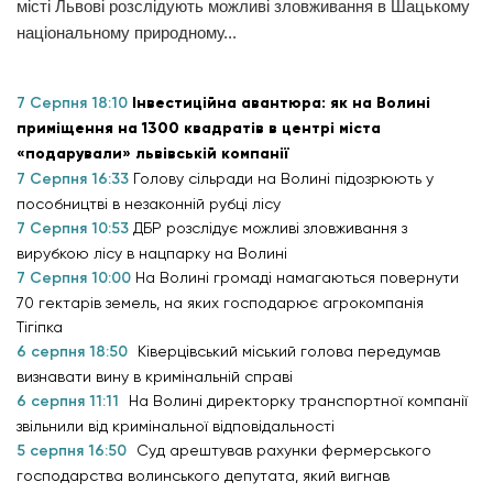
місті Львові розслідують можливі зловживання в Шацькому
національному природному...
7 Серпня 18:10
Інвестиційна авантюра: як на Волині
приміщення на 1300 квадратів в центрі міста
«подарували» львівській компанії
7 Серпня 16:33
Голову сільради на Волині підозрюють у
пособництві в незаконній рубці лісу
7 Серпня 10:53
ДБР розслідує можливі зловживання з
вирубкою лісу в нацпарку на Волині
7 Серпня 10:00
На Волині громаді намагаються повернути
70 гектарів земель, на яких господарює агрокомпанія
Тігіпка
6 серпня 18:50
Ківерцівський міський голова передумав
визнавати вину в кримінальній справі
6 серпня 11:11
На Волині директорку транспортної компанії
звільнили від кримінальної відповідальності
5 серпня 16:50
Суд арештував рахунки фермерського
господарства волинського депутата, який вигнав