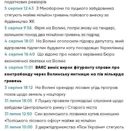
податкових ревізорів
5 серпня 12:43
З Міноборони та луцького забудовника
стягують майже мільйон гривень пайового внеску за
будівництво ЖК
5 серпня 9:56
Фірмі на Волині, попри змову на тендері,
залишили понад два мільйони гривень за підряд
4 серпня 18:01
На Волині оголосили підозру депутату, який
відправляв підлеглих будувати хату посадовцю Укрзалізниці
4 серпня 16:40
Що відомо про нового керівника Бюро
економічної безпеки на Волині
4 серпня 11:01
ВАКС виніс вирок фігуранту справи про
контрабанду через Волинську митницю на пів мільярда
гривень
3 серпня 18:12
На Волині орендар лісових угідь програв
позов щодо земель у нацпарку
31 липня 18:05
У Луцьку провели громадські слухання щодо
забудови Центрального ринку і Старого міста
31 липня 12:50
Син волинського лісівника купив конюшню
«Поліського лісового офісу» майже за мільйон
31 липня 10:00
З держпідприємства «Ліси України» стягують