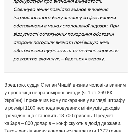
прокуратури про визнання винуватості.
Обвинувачений повністю визнає вчинення
інкримінованого йому злочину за фактичними
обставинами в межах оголошеної підозри. При
відсутності обтяжуючих покарання обставин
сторони погодили визнати пом`якшуючими
обставинами щире каяття та активне сприяння
розкриттю злочину»
, – йдеться у вироку.
Зрештою, суддя Степан Чишій визнав чоловіка винним
у пропозиції неправомірної вигоди (ч. 1 ст. 369 КК
України) і призначив йому покарання у вигляді штрафу
в розмірі 1100 неоподатковуваних мінімумів доходів
громадян, що становить 18 700 гривень. Предмет
хабаря – 800 доларів – конфіскують в дохід держави.
Також харків’янину доведеться заплатити 1372 гривні