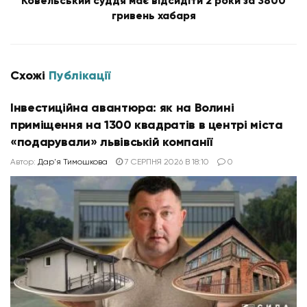
Ковельський суддя має відсидіти 2 роки за 3800
гривень хабаря
Схожі
Публікації
Інвестиційна авантюра: як на Волині
приміщення на 1300 квадратів в центрі міста
«подарували» львівській компанії
Автор:
Дар'я Тимошкова
7 СЕРПНЯ 2026 В 18:10
0