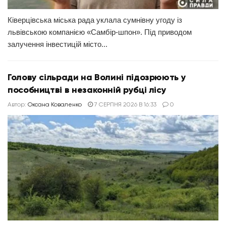
Ківерцівська міська рада уклала сумнівну угоду із
львівською компанією «Самбір-шпон». Під приводом
залучення інвестицій місто...
Голову сільради на Волині підозрюють у
пособництві в незаконній рубці лісу
Автор:
Оксана Коваленко
7 СЕРПНЯ 2026 В 16:33
0