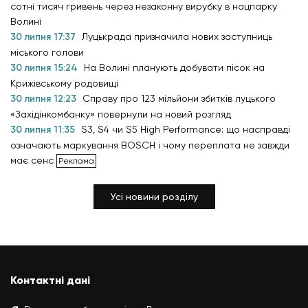
сотні тисяч гривень через незаконну вирубку в нацпарку
Волині
30 липня 17:37
Луцькрада призначила нових заступниць
міського голови
30 липня 15:24
На Волині планують добувати пісок на
Крижівському родовищі
30 липня 12:23
Справу про 123 мільйони збитків луцького
«Західінкомбанку» повернули на новий розгляд
30 липня 11:35
S3, S4 чи S5 High Performance: що насправді
означають маркування BOSCH і чому переплата не завжди
має сенс
Усі новини розділу
Контактні дані