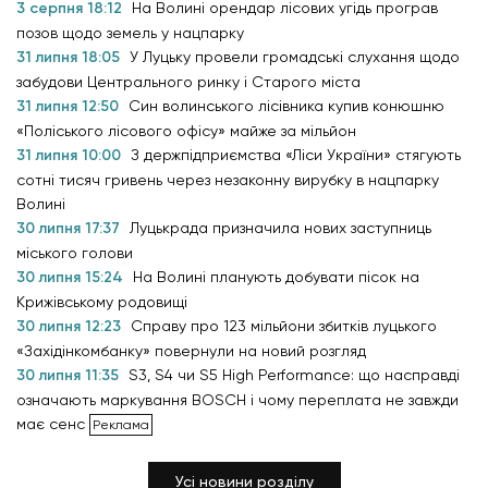
3 серпня 18:12
На Волині орендар лісових угідь програв
позов щодо земель у нацпарку
31 липня 18:05
У Луцьку провели громадські слухання щодо
забудови Центрального ринку і Старого міста
31 липня 12:50
Син волинського лісівника купив конюшню
«Поліського лісового офісу» майже за мільйон
31 липня 10:00
З держпідприємства «Ліси України» стягують
сотні тисяч гривень через незаконну вирубку в нацпарку
Волині
30 липня 17:37
Луцькрада призначила нових заступниць
міського голови
30 липня 15:24
На Волині планують добувати пісок на
Крижівському родовищі
30 липня 12:23
Справу про 123 мільйони збитків луцького
«Західінкомбанку» повернули на новий розгляд
30 липня 11:35
S3, S4 чи S5 High Performance: що насправді
означають маркування BOSCH і чому переплата не завжди
має сенс
Усі новини розділу