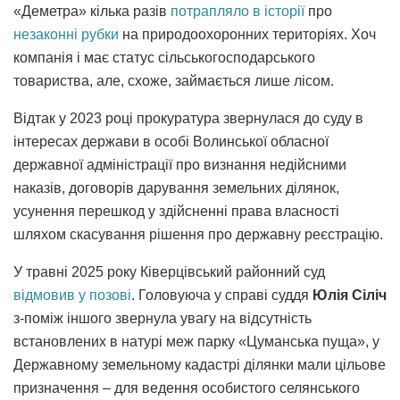
«Деметра» кілька разів
потрапляло в історії
про
незаконні рубки
на природоохоронних територіях. Хоч
компанія і має статус сільськогосподарського
товариства, але, схоже, займається лише лісом.
Відтак у 2023 році прокуратура звернулася до суду в
інтересах держави в особі Волинської обласної
державної адміністрації про визнання недійсними
наказів, договорів дарування земельних ділянок,
усунення перешкод у здійсненні права власності
шляхом скасування рішення про державну реєстрацію.
У травні 2025 року Ківерцівський районний суд
відмовив у позові
. Головуюча у справі суддя
Юлія Сіліч
з-поміж іншого звернула увагу на відсутність
встановлених в натурі меж парку «Цуманська пуща», у
Державному земельному кадастрі ділянки мали цільове
призначення
–
для ведення особистого селянського