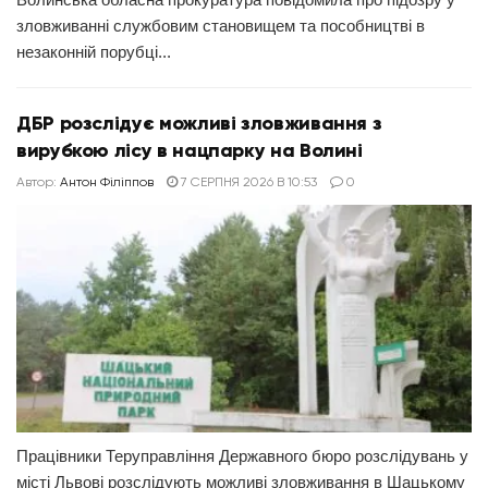
зловживанні службовим становищем та пособництві в
незаконній порубці...
ДБР розслідує можливі зловживання з
вирубкою лісу в нацпарку на Волині
Автор:
Антон Філіппов
7 СЕРПНЯ 2026 В 10:53
0
Працівники Теруправління Державного бюро розслідувань у
місті Львові розслідують можливі зловживання в Шацькому