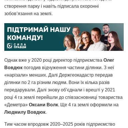
створення парку і навіть підписала охоронні
зобов’язання на землі.
Однак вже у 2020 році директор підприємства
Олег
Вовдюк
погодив відчуження частини ділянки. З неї
«нарізали» менших. Далі Держгеокадастр передав
ділянки по 2 га різним людям. Вони їх кілька разів
передарували. Далі знову об’єднали і врешті у 2021
році 4 га землі перейшли до співзасновниці товариства
«Деметра»
Оксани Волк
. Ще 4 га землі оформили на
Людмилу Вовдюк
.
Тим часом впродовж 2020–2025 років підприємство