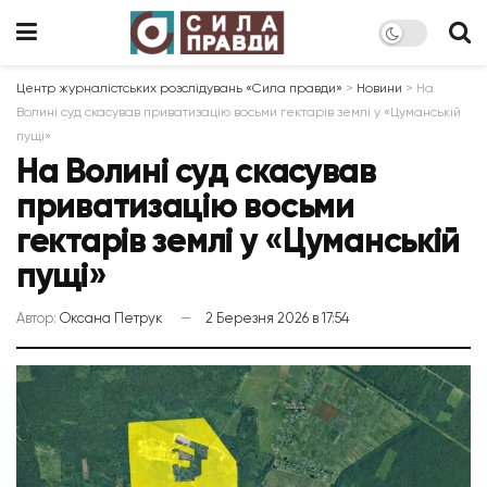
Центр журналістських розслідувань «Сила правди»
>
Новини
>
На
Волині суд скасував приватизацію восьми гектарів землі у «Цуманській
пущі»
На Волині суд скасував
приватизацію восьми
гектарів землі у «Цуманській
пущі»
Автор:
Оксана Петрук
2 Березня 2026 в 17:54