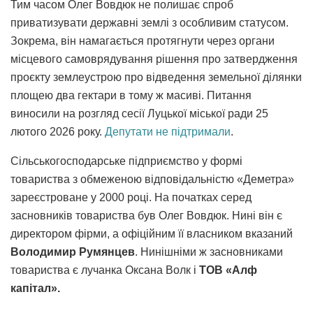
Тим часом Олег Вовдюк не полишає спроб
приватизувати державні землі з особливим статусом.
Зокрема, він намагається протягнути через органи
місцевого самоврядування рішення про затвердження
проєкту землеустрою про відведення земельної ділянки
площею два гектари в тому ж масиві. Питання
виносили на розгляд сесії Луцької міської ради 25
лютого 2026 року.
Депутати не підтримали
.
Сільськогосподарське підприємство у формі
товариства з обмеженою відповідальністю «Деметра»
зареєстроване у 2000 році. На початках серед
засновників товариства був Олег Вовдюк. Нині він є
директором фірми, а офіційним її власником вказаний
Володимир Румянцев
. Нинішніми ж засновниками
товариства є лучанка Оксана Волк і
ТОВ «Алф
капітал».