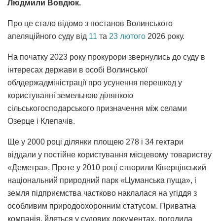
Людмили Вовдюк.
Про це стало відомо з постанов Волинського
апеляційного суду від
11
та
23 лютого
2026 року.
На початку 2023 року прокурори звернулись до суду в
інтересах держави в особі Волинської
облдержадміністрації про усунення перешкод у
користуванні земельною ділянкою
сільськогосподарського призначення між селами
Озерце і Клепачів.
Ще у 2000 році ділянки площею 278 і 34 гектари
віддали у постійне користування місцевому товариству
«Деметра». Проте у 2010 році створили Ківерцівський
національний природний парк «Цуманська пуща», і
земля підприємства частково наклалася на угіддя з
особливим природоохоронним статусом. Приватна
компанія, йдеться у судових документах, погодила