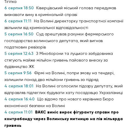
Тігіпка
6 серпня 18:50
Ківерцівський міський голова передумав
визнавати вину в кримінальній справі
6 серпня 11:11
На Волині директорку транспортної компанії
звільнили від кримінальної відповідальності
5 серпня 16:50
Суд арештував рахунки фермерського
господарства волинського депутата, який вигнав
податкових ревізорів
5 серпня 12:43
З Міноборони та луцького забудовника
стягують майже мільйон гривень пайового внеску за
будівництво ЖК
5 серпня 9:56
Фірмі на Волині, попри змову на тендері,
залишили понад два мільйони гривень за підряд
4 серпня 18:01
На Волині оголосили підозру депутату, який
відправляв підлеглих будувати хату посадовцю Укрзалізниці
4 серпня 16:40
Що відомо про нового керівника Бюро
економічної безпеки на Волині
4 серпня 11:01
ВАКС виніс вирок фігуранту справи про
контрабанду через Волинську митницю на пів мільярда
гривень