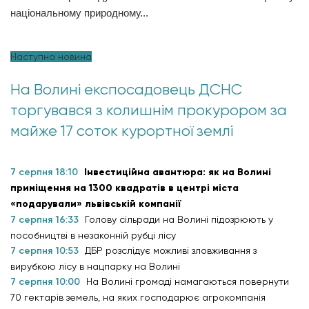
національному природному...
Наступна новина
На Волині експосадовець ДСНС
торгувався з колишнім прокурором за
майже 17 соток курортної землі
7 серпня 18:10
Інвестиційна авантюра: як на Волині
приміщення на 1300 квадратів в центрі міста
«подарували» львівській компанії
7 серпня 16:33
Голову сільради на Волині підозрюють у
пособництві в незаконній рубці лісу
7 серпня 10:53
ДБР розслідує можливі зловживання з
вирубкою лісу в нацпарку на Волині
7 серпня 10:00
На Волині громаді намагаються повернути
70 гектарів земель, на яких господарює агрокомпанія