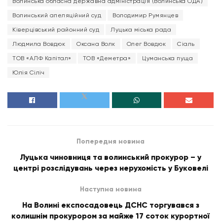
Волинська обласна державна адміністрація (Волинська ОДА)
Волинський апеляційний суд
Володимир Румянцев
Ківерцівський районний суд
Луцька міська рада
Людмила Вовдюк
Оксана Волк
Олег Вовдюк
Сіаль
ТОВ «АЛФ Капітал»
ТОВ «Деметра»
Цуманська пуща
Юлія Сіліч
Попередня новина
Луцька чиновниця та волинський прокурор – у
центрі розслідувань через нерухомість у Буковелі
Наступна новина
На Волині експосадовець ДСНС торгувався з
колишнім прокурором за майже 17 соток курортної