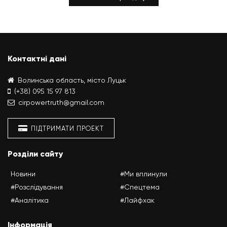
Контактні дані
Волинська область, місто Луцьк
(+38) 095 15 97 813
cirpowertruth@gmail.com
ПІДТРИМАТИ ПРОЕКТ
Розділи сайту
Новини
#Ми вплинули
#Розслідування
#Спецтема
#Аналітика
#Лайфхак
Інформація