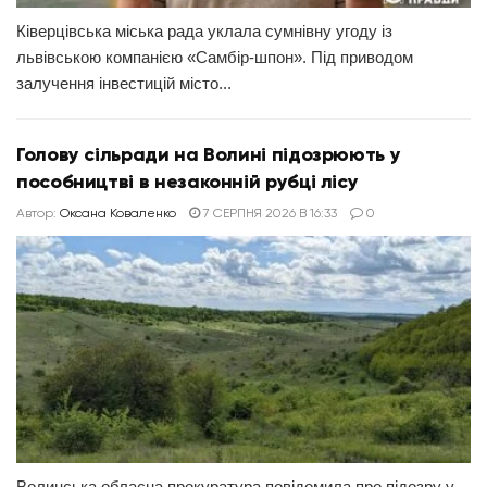
Ківерцівська міська рада уклала сумнівну угоду із
львівською компанією «Самбір-шпон». Під приводом
залучення інвестицій місто...
Голову сільради на Волині підозрюють у
пособництві в незаконній рубці лісу
Автор:
Оксана Коваленко
7 СЕРПНЯ 2026 В 16:33
0
Волинська обласна прокуратура повідомила про підозру у