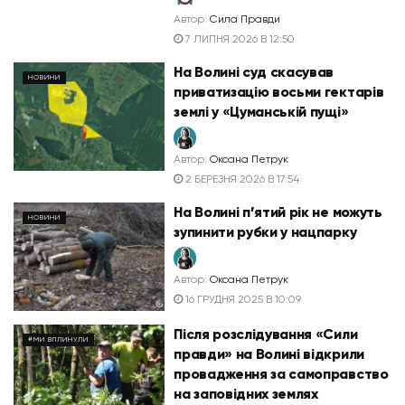
Автор:
Сила Правди
7 ЛИПНЯ 2026 В 12:50
На Волині суд скасував
НОВИНИ
приватизацію восьми гектарів
землі у «Цуманській пущі»
Автор:
Оксана Петрук
2 БЕРЕЗНЯ 2026 В 17:54
На Волині п’ятий рік не можуть
НОВИНИ
зупинити рубки у нацпарку
Автор:
Оксана Петрук
16 ГРУДНЯ 2025 В 10:09
Після розслідування «Сили
#МИ ВПЛИНУЛИ
правди» на Волині відкрили
провадження за самоправство
на заповідних землях