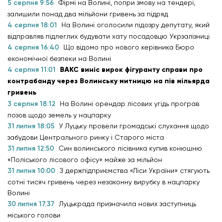
5 серпня 9:56
Фірмі на Волині, попри змову на тендері,
залишили понад два мільйони гривень за підряд
4 серпня 18:01
На Волині оголосили підозру депутату, який
відправляв підлеглих будувати хату посадовцю Укрзалізниці
4 серпня 16:40
Що відомо про нового керівника Бюро
економічної безпеки на Волині
4 серпня 11:01
ВАКС виніс вирок фігуранту справи про
контрабанду через Волинську митницю на пів мільярда
гривень
3 серпня 18:12
На Волині орендар лісових угідь програв
позов щодо земель у нацпарку
31 липня 18:05
У Луцьку провели громадські слухання щодо
забудови Центрального ринку і Старого міста
31 липня 12:50
Син волинського лісівника купив конюшню
«Поліського лісового офісу» майже за мільйон
31 липня 10:00
З держпідприємства «Ліси України» стягують
сотні тисяч гривень через незаконну вирубку в нацпарку
Волині
30 липня 17:37
Луцькрада призначила нових заступниць
міського голови