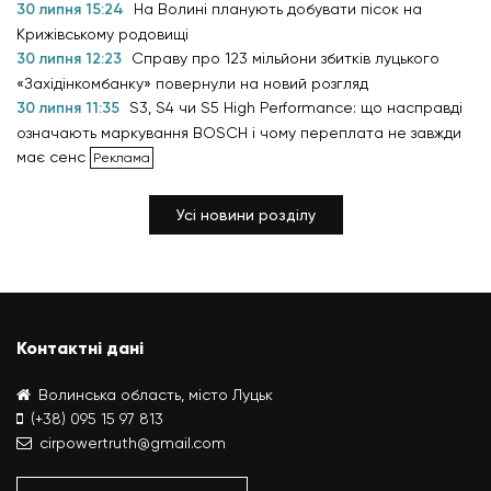
30 липня 15:24
На Волині планують добувати пісок на
Крижівському родовищі
30 липня 12:23
Справу про 123 мільйони збитків луцького
«Західінкомбанку» повернули на новий розгляд
30 липня 11:35
S3, S4 чи S5 High Performance: що насправді
означають маркування BOSCH і чому переплата не завжди
має сенс
Усі новини розділу
Контактні дані
Волинська область, місто Луцьк
(+38) 095 15 97 813
cirpowertruth@gmail.com