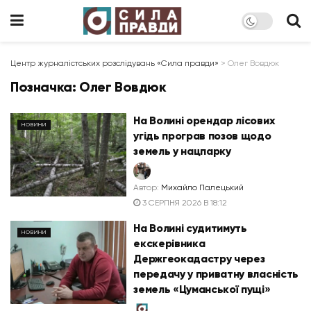
Центр журналістських розслідувань «Сила правди»
>
Олег Вовдюк
Позначка:
Олег Вовдюк
На Волині орендар лісових
НОВИНИ
угідь програв позов щодо
земель у нацпарку
Автор:
Михайло Палецький
3 СЕРПНЯ 2026 В 18:12
На Волині судитимуть
НОВИНИ
екскерівника
Держгеокадастру через
передачу у приватну власність
земель «Цуманської пущі»