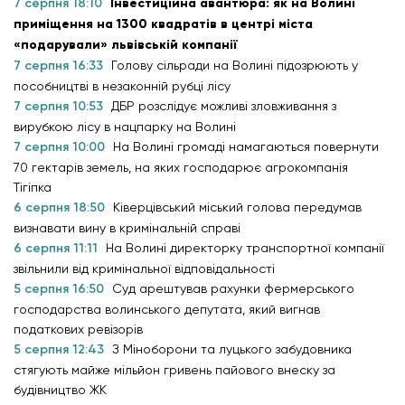
7 серпня 18:10
Інвестиційна авантюра: як на Волині
приміщення на 1300 квадратів в центрі міста
«подарували» львівській компанії
7 серпня 16:33
Голову сільради на Волині підозрюють у
пособництві в незаконній рубці лісу
7 серпня 10:53
ДБР розслідує можливі зловживання з
вирубкою лісу в нацпарку на Волині
7 серпня 10:00
На Волині громаді намагаються повернути
70 гектарів земель, на яких господарює агрокомпанія
Тігіпка
6 серпня 18:50
Ківерцівський міський голова передумав
визнавати вину в кримінальній справі
6 серпня 11:11
На Волині директорку транспортної компанії
звільнили від кримінальної відповідальності
5 серпня 16:50
Суд арештував рахунки фермерського
господарства волинського депутата, який вигнав
податкових ревізорів
5 серпня 12:43
З Міноборони та луцького забудовника
стягують майже мільйон гривень пайового внеску за
будівництво ЖК