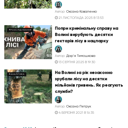
Автор:
Оксана Коваленко
21 ЛИСТОПАДА 2025 В 13:53
Попри кримінальну справу на
#РОЗСЛІДУВАННЯ
Волині вирубують десятки
гектарів лісу в нацпарку
Автор:
Дар'я Тимошкова
13 СЕРПНЯ 2025 В 19:30
На Волині за рік незаконно
#АНАЛІТИКА
зрубали лісу на десятки
мільйонів гривень. Як реагують
служби?
Автор:
Оксана Петрук
4 БЕРЕЗНЯ 2021 В 16:35