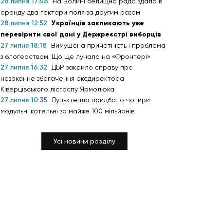
28 липня 17:48
На Волині селищна рада здала в
оренду два гектари поля за другим разом
28 липня 12:52
Українців закликають уже
перевірити свої дані у Держреєстрі виборців
27 липня 18:18
Вимушена причетність і проблема
з блогерством. Що ще лунало на «Фронтері»
27 липня 16:32
ДБР закрило справу про
незаконне збагачення ексдиректора
Ківерцівського лісгоспу Ярмолюка
27 липня 10:35
Луцьктепло придбало чотири
модульні котельні за майже 100 мільйонів
Усі новини розділу