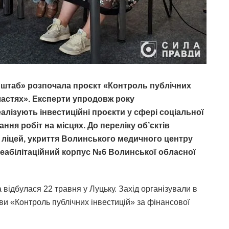
 штаб» розпочала проєкт «Контроль публічних
бластях». Експерти упродовж року
алізують інвестиційні проєкти у сфері соціальної
ння робіт на місцях. До переліку об’єктів
 ліцей, укриття Волинського медичного центру
реабілітаційний корпус №6 Волинської обласної
а відбулася 22 травня у Луцьку. Захід організували в
ви «Контроль публічних інвестицій» за фінансової