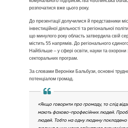
комунального підприємства «Волинська обласн
розпочатися вже цього року.
До презентації долучилися й представники мі
інвестиційної діяльності та регіональної пол
що минулого року область затвердила свій се
містить 55 напрямів. До регіонального єдиног
Найбільше – у сфері освіти, науки та охорони
секторальних програм.
За словами Вероніки Бальбузи, основні трудно
потенціалом громад.
«Якщо говорити про громаду, то слід відз
мають фахово-професійних людей. Пробле
людей. Тобто на одну людину покладено 