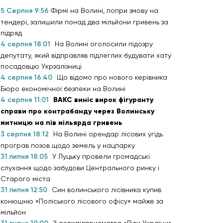
5 Серпня 9:56
Фірмі на Волині, попри змову на
тендері, залишили понад два мільйони гривень за
підряд
4 серпня 18:01
На Волині оголосили підозру
депутату, який відправляв підлеглих будувати хату
посадовцю Укрзалізниці
4 серпня 16:40
Що відомо про нового керівника
Бюро економічної безпеки на Волині
4 серпня 11:01
ВАКС виніс вирок фігуранту
справи про контрабанду через Волинську
митницю на пів мільярда гривень
3 серпня 18:12
На Волині орендар лісових угідь
програв позов щодо земель у нацпарку
31 липня 18:05
У Луцьку провели громадські
слухання щодо забудови Центрального ринку і
Старого міста
31 липня 12:50
Син волинського лісівника купив
конюшню «Поліського лісового офісу» майже за
мільйон