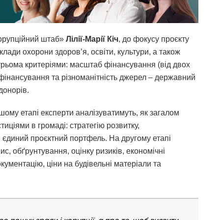
корупційний штаб»
Лілії-Марії Кіч
, до фокусу проєкту
клади охорони здоров’я, освіти, культури, а також
а трьома критеріями: масштаб фінансування (від двох
 фінансування та різноманітність джерел – державний
донорів.
шому етапі експерти аналізуватимуть, як загалом
иціями в громаді: стратегію розвитку,
, єдиний проєктний портфель. На другому етапі
с, обґрунтування, оцінку ризиків, економічні
кументацію, ціни на будівельні матеріали та