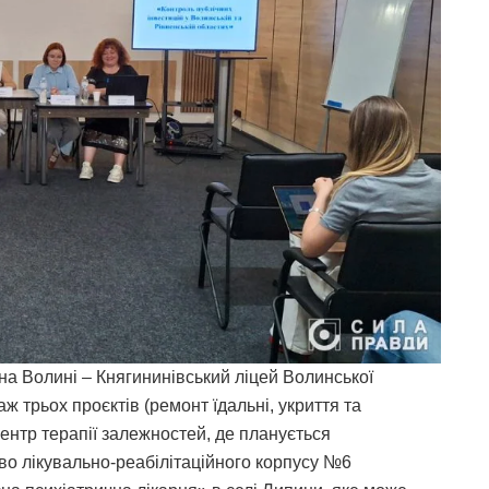
на Волині – Княгининівський ліцей Волинської
аж трьох проєктів (ремонт їдальні, укриття та
ентр терапії залежностей, де планується
тво лікувально-реабілітаційного корпусу №6