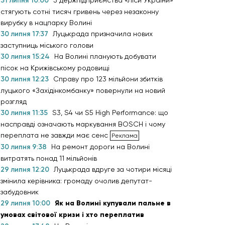
31 липня 10:00
З держпідприємства «Ліси України»
стягують сотні тисяч гривень через незаконну
вирубку в нацпарку Волині
30 липня 17:37
Луцькрада призначила нових
заступниць міського голови
30 липня 15:24
На Волині планують добувати
пісок на Крижівському родовищі
30 липня 12:23
Справу про 123 мільйони збитків
луцького «Західінкомбанку» повернули на новий
розгляд
30 липня 11:35
S3, S4 чи S5 High Performance: що
насправді означають маркування BOSCH і чому
переплата не завжди має сенс
30 липня 9:38
На ремонт дороги на Волині
витратять понад 11 мільйонів
29 липня 12:20
Луцькрада вдруге за чотири місяці
змінила керівника: громаду очолив депутат-
забудовник
29 липня 10:00
Як на Волині купували пальне в
умовах світової кризи і хто переплатив