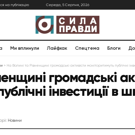
ся на публікацію
Середа, 5 Серпня, 2026
а
Ми вплинули
Лайфхак
Спецтема
Блоги
До
ни
>
На Волині та Рівненщині громадські активісти моніторитимуть публічні інве
ненщині громадські ак
ублічні інвестиції в ш
орії:
Новини