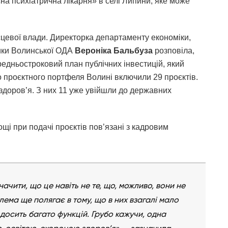
а психіатрична лікарня» в селі Липини, яке може
сцевої влади. Директорка департаменту економіки,
ітики Волинської ОДА
Вероніка Бальбуза
розповіла,
редньостроковий план публічних інвестицій, який
о проєктного портфеля Волині включили 29 проєктів.
 здоров’я. З них 11 уже увійшли до державних
щі при подачі проєктів пов’язані з кадровим
начити, що це навіть не те, що, можливо, вони не
ма ще полягає в тому, що в них взагалі мало
досить багато функцій. Грубо кажучи, одна