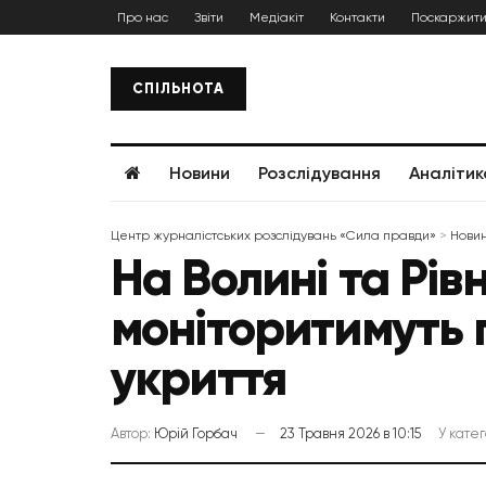
Про нас
Звіти
Медіакіт
Контакти
Поскаржити
СПІЛЬНОТА
Новини
Розслідування
Аналітик
Центр журналістських розслідувань «Сила правди»
>
Нови
На Волині та Рів
моніторитимуть п
укриття
Автор:
Юрій Горбач
23 Травня 2026 в 10:15
У катег