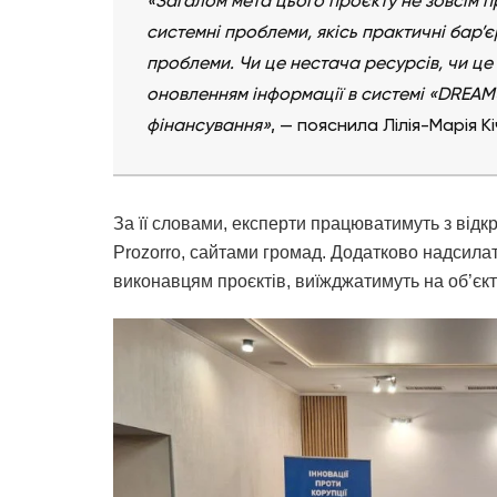
«Загалом мета цього проєкту не зовсім пр
системні проблеми, якісь практичні бар’є
проблеми. Чи це нестача ресурсів, чи це
оновленням інформації в системі «DREAM
фінансування»
, — пояснила Лілія-Марія Кі
За її словами, експерти працюватимуть з ві
Prozorro, сайтами громад. Додатково надсилат
виконавцям проєктів, виїжджатимуть на об’єкт