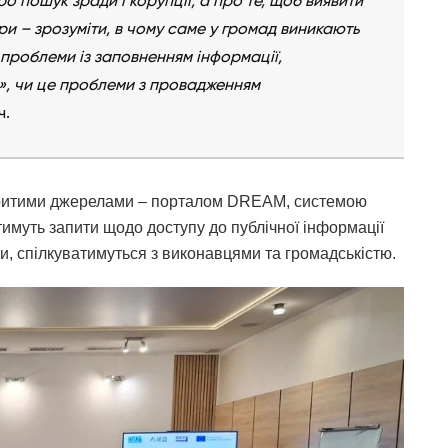
о пошук зради і корупції, а про те, щоб виявити
ри – зрозуміти, в чому саме у громад виникають
 проблеми із заповненням інформації,
», чи це проблеми з провадженням
ч.
дкритими джерелами – порталом DREAM, системою
имуть запити щодо доступу до публічної інформації
и, спілкуватимуться з виконавцями та громадськістю.