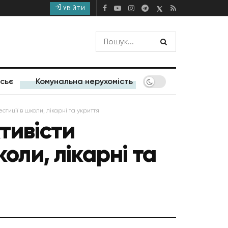
УВІЙТИ
сьє
Комунальна нерухомість
стиції в школи, лікарні та укриття
тивісти
коли, лікарні та