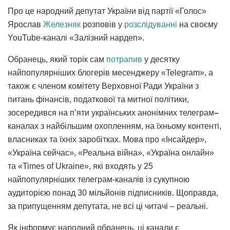
Про це народний депутат України від партії «Голос»
Ярослав
Железняк
розповів у
розслідуванні
на своєму
YouTube-каналі «Залізний нардеп».
Обранець, який торік сам
потрапив
у десятку
найпопулярніших блогерів месенджеру «Telegram», а
також є членом комітету Верховної Ради України з
питань фінансів, податкової та митної політики,
зосередився на п’яти українських анонімних телеграм
–
каналах з найбільшим охопленням, на їхньому контенті,
власниках та їхніх заробітках. Мова про «Інсайдер»,
«Україна сейчас», «Реальна війна», «Україна онлайн»
та «Times of Ukraine», які входять у 25
найпопулярніших телеграм-каналів із сукупною
аудиторією понад 30 мільйонів підписників. Щоправда,
за припущенням депутата, не всі ці читачі – реальні.
Як інформує народний обранець, ці канали є