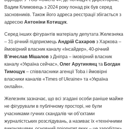
Вадим Климовець з 2024 року понад рік був серед
засновників. Також його адреса реєстрації збігається з
адресою
Антоніни Котищук
.
Серед інших фігурантів матеріалу депутата Железняка
– 31-річний підприємець
Андрій Сахаров
з Харкова –
ймовірний власник каналу «Інсайдер», 40-річний
В’ячеслав Мішалов
з Дніпра – імовірний власник
каналу «Україна сейчас»,
Олег Арутинянц
та
Богдан
Тимощук
– співвласники агенції Toba і ймовірні
власники каналів «Times of Ukraine» та «Україна
онлайн».
Железняк зазначає, що всі згадані особи раніше майже
не фігурували в публічному просторі, не були
учасниками гучних скандалів чи об’єктами
журналістських розслідувань, а називає їх «технічними
виконавцями, основний пріоритет яких – це заробіток».