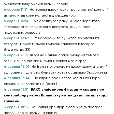
визнавати вину в кримінальній справі
6 серпня 11:11
На Волині директорку транспортної компанії
звільнили від кримінальної відповідальності
5 серпня 16:50
Суд арештував рахунки фермерського
господарства волинського депутата, який вигнав
податкових ревізорів
5 серпня 12:43
З Міноборони та луцького забудовника
стягують майже мільйон гривень пайового внеску за
будівництво ЖК
5 серпня 9:56
Фірмі на Волині, попри змову на тендері,
залишили понад два мільйони гривень за підряд
4 серпня 18:01
На Волині оголосили підозру депутату, який
відправляв підлеглих будувати хату посадовцю Укрзалізниці
4 серпня 16:40
Що відомо про нового керівника Бюро
економічної безпеки на Волині
4 серпня 11:01
ВАКС виніс вирок фігуранту справи про
контрабанду через Волинську митницю на пів мільярда
гривень
3 серпня 18:12
На Волині орендар лісових угідь програв
позов щодо земель у нацпарку