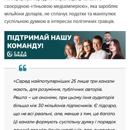
своєрідною «тіньовою медіаімперією», яка заробляє
мільйони доларів, не сплачує податки та маніпулює
суспільною думкою в інтересах політичних гравців.
«Серед найпопулярніших 25 лише три канали
мають, для розуміння, публічних авторів.
Решта – це аноніми, при цьому їхня аудиторія
більша ніж 30 мільйонів підписників. Є підозра,
що не всі реальні, але, менше з тим, це багато.
Ці канали формують суспільну думку і порядок
денний для мільйонів українців, але, очевидно,