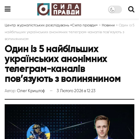
Центр журналістських розслідувань «Сила правди»
>
Новини
>
Один із 5
найбільших українських анонімних телеграм-каналів пов’язують з
волинянином
Один із 5 найбільших
українських анонімних
телеграм-каналів
пов’язують з волинянином
Автор:
Олег Криштоф
3 Лютого 2026 в 12:23