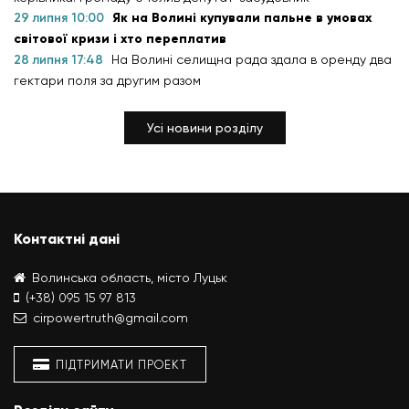
29 липня 10:00
Як на Волині купували пальне в умовах
світової кризи і хто переплатив
28 липня 17:48
На Волині селищна рада здала в оренду два
гектари поля за другим разом
Усі новини розділу
Контактні дані
Волинська область, місто Луцьк
(+38) 095 15 97 813
cirpowertruth@gmail.com
ПІДТРИМАТИ ПРОЕКТ