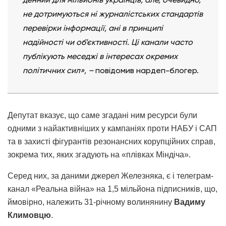
не дотримуються ні журналістських стандартів
перевірки інформації, ані в принципі
надійності чи об’єктивності. Ці канали часто
публікують меседжі в інтересах окремих
політичних сил», –
повідомив нардеп-блогер.
Депутат вказує, що саме згадані ним ресурси були
одними з найактивніших у кампаніях проти НАБУ і САП
та в захисті фігурантів резонансних корупційних справ,
зокрема тих, яких згадують на «плівках Міндіча».
Серед них, за даними джерел Железняка, є і телеграм-
канал «Реальна війна» на 1,5 мільйона підписників, що,
ймовірно, належить 31-річному волинянину
Вадиму
Климовцю
.