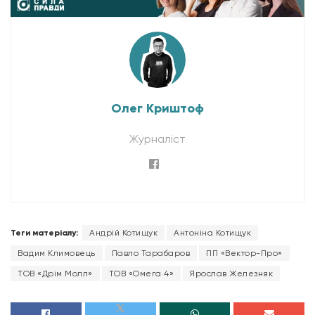
Олег Криштоф
Журналіст
Теги матеріалу:
Андрій Котищук
Антоніна Котищук
Вадим Климовець
Павло Тарабаров
ПП «Вектор-Про»
ТОВ «Дрім Молл»
ТОВ «Омега 4»
Ярослав Железняк