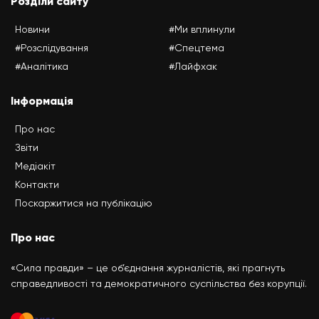
Розділи сайту
Новини
#Ми вплинули
#Розслідування
#Спецтема
#Аналітика
#Лайфхак
Інформація
Про нас
Звіти
Медіакіт
Контакти
Поскаржитися на публікацію
Про нас
«Сила правди» – це об’єднання журналістів, які прагнуть
справедливості та демократичного суспільства без корупції.