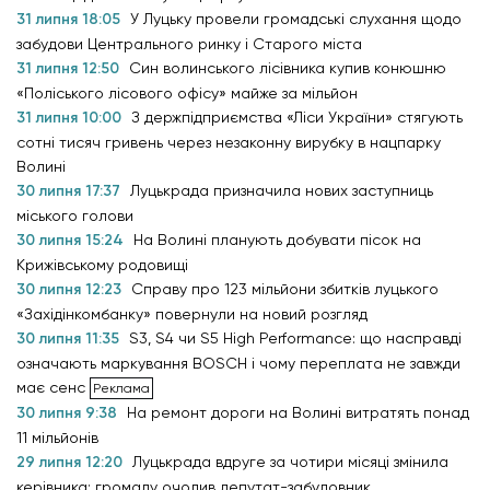
31 липня 18:05
У Луцьку провели громадські слухання щодо
забудови Центрального ринку і Старого міста
31 липня 12:50
Син волинського лісівника купив конюшню
«Поліського лісового офісу» майже за мільйон
31 липня 10:00
З держпідприємства «Ліси України» стягують
сотні тисяч гривень через незаконну вирубку в нацпарку
Волині
30 липня 17:37
Луцькрада призначила нових заступниць
міського голови
30 липня 15:24
На Волині планують добувати пісок на
Крижівському родовищі
30 липня 12:23
Справу про 123 мільйони збитків луцького
«Західінкомбанку» повернули на новий розгляд
30 липня 11:35
S3, S4 чи S5 High Performance: що насправді
означають маркування BOSCH і чому переплата не завжди
має сенс
30 липня 9:38
На ремонт дороги на Волині витратять понад
11 мільйонів
29 липня 12:20
Луцькрада вдруге за чотири місяці змінила
керівника: громаду очолив депутат-забудовник