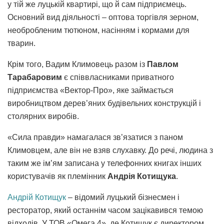
у тій же луцькій квартирі, що й сам підприємець.
Основний вид діяльності – оптова торгівля зерном,
необробленим тютюном, насінням і кормами для
тварин.
Крім того, Вадим Климовець разом із
Павлом
Тарабаровим
є співвласниками приватного
підприємства «Вектор-Про», яке займається
виробництвом дерев’яних будівельних конструкцій і
столярних виробів.
«Сила правди» намагалася зв’язатися з паном
Климовцем, але він не взяв слухавку. До речі, людина з
таким же ім’ям записана у телефонних книгах інших
користувачів як племінник
Андрія Котищука
.
Андрій Котищук
– відомий луцький бізнесмен і
ресторатор, який останнім часом зацікавився темою
відходів. У ТОВ «Омега 4», де Котищук є директором,