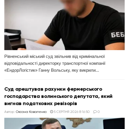
Рівненський міський суд звільнив від кримінальної
відповідальності директорку транспортної компанії
«ЕндорЛогістик» Ганну Вольську, яку викрили...
Суд арештував рахунки фермерського
господарства волинського депутата, який
вигнав податкових ревізорів
Автор:
Оксана Коваленко
5 СЕРПНЯ 2026 В 16:50
0