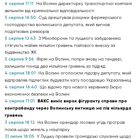
6 серпня 11:11
На Волині директорку транспортної компанії
звільнили від кримінальної відповідальності
5 серпня 16:50
Суд арештував рахунки фермерського
господарства волинського депутата, який вигнав
податкових ревізорів
5 серпня 12:43
З Міноборони та луцького забудовника
стягують майже мільйон гривень пайового внеску за
будівництво ЖК
5 серпня 9:56
Фірмі на Волині, попри змову на тендері,
залишили понад два мільйони гривень за підряд
4 серпня 18:01
На Волині оголосили підозру депутату, який
відправляв підлеглих будувати хату посадовцю Укрзалізниці
4 серпня 16:40
Що відомо про нового керівника Бюро
економічної безпеки на Волині
4 серпня 11:01
ВАКС виніс вирок фігуранту справи про
контрабанду через Волинську митницю на пів мільярда
гривень
3 серпня 18:12
На Волині орендар лісових угідь програв
позов щодо земель у нацпарку
31 липня 18:05
У Луцьку провели громадські слухання щодо