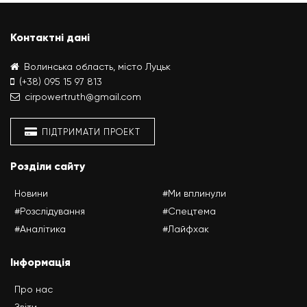
Контактні дані
Волинська область, місто Луцьк
(+38) 095 15 97 813
cirpowertruth@gmail.com
ПІДТРИМАТИ ПРОЕКТ
Розділи сайту
Новини
#Ми вплинули
#Розслідування
#Спецтема
#Аналітика
#Лайфхак
Інформація
Про нас
Звіти