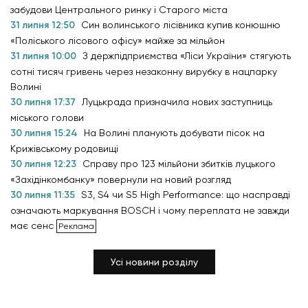
забудови Центрального ринку і Старого міста
31 липня 12:50
Син волинського лісівника купив конюшню
«Поліського лісового офісу» майже за мільйон
31 липня 10:00
З держпідприємства «Ліси України» стягують
сотні тисяч гривень через незаконну вирубку в нацпарку
Волині
30 липня 17:37
Луцькрада призначила нових заступниць
міського голови
30 липня 15:24
На Волині планують добувати пісок на
Крижівському родовищі
30 липня 12:23
Справу про 123 мільйони збитків луцького
«Західінкомбанку» повернули на новий розгляд
30 липня 11:35
S3, S4 чи S5 High Performance: що насправді
означають маркування BOSCH і чому переплата не завжди
має сенс
Усі новини розділу