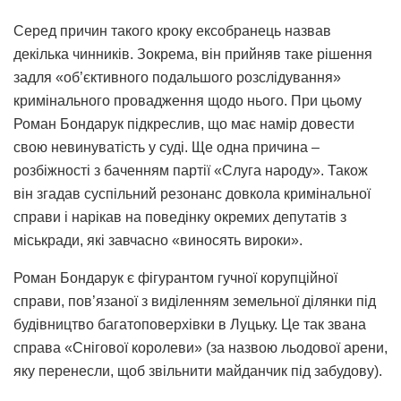
Серед причин такого кроку ексобранець назвав
декілька чинників. Зокрема, він прийняв таке рішення
задля «об’єктивного подальшого розслідування»
кримінального провадження щодо нього. При цьому
Роман Бондарук підкреслив, що має намір довести
свою невинуватість у суді. Ще одна причина –
розбіжності з баченням партії «Слуга народу». Також
він згадав суспільний резонанс довкола кримінальної
справи і нарікав на поведінку окремих депутатів з
міськради, які завчасно «виносять вироки».
Роман Бондарук є фігурантом гучної корупційної
справи, пов’язаної з виділенням земельної ділянки під
будівництво багатоповерхівки в Луцьку. Це так звана
справа «Снігової королеви» (за назвою льодової арени,
яку перенесли, щоб звільнити майданчик під забудову).