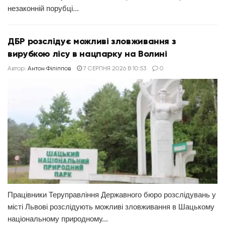
незаконній порубці...
ДБР розслідує можливі зловживання з
вирубкою лісу в нацпарку на Волині
Автор:
Антон Філіппов
7 СЕРПНЯ 2026 В 10:53
0
Працівники Теруправління Державного бюро розслідувань у
місті Львові розслідують можливі зловживання в Шацькому
національному природному...