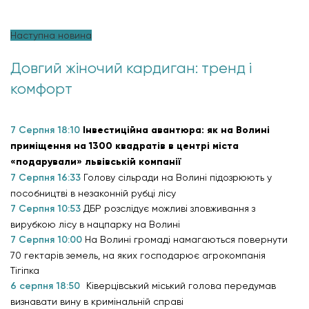
Наступна новина
Довгий жіночий кардиган: тренд і
комфорт
7 Серпня 18:10
Інвестиційна авантюра: як на Волині
приміщення на 1300 квадратів в центрі міста
«подарували» львівській компанії
7 Серпня 16:33
Голову сільради на Волині підозрюють у
пособництві в незаконній рубці лісу
7 Серпня 10:53
ДБР розслідує можливі зловживання з
вирубкою лісу в нацпарку на Волині
7 Серпня 10:00
На Волині громаді намагаються повернути
70 гектарів земель, на яких господарює агрокомпанія
Тігіпка
6 серпня 18:50
Ківерцівський міський голова передумав
визнавати вину в кримінальній справі