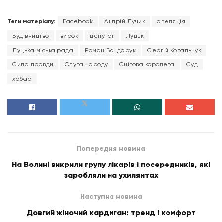
Теги матеріалу:
Facebook
Андрій Лучик
апеляція
Будівництво
вирок
депутат
Луцьк
Луцька міська рада
Роман Бондарук
Сергій Ковальчук
Сила правди
Слуга народу
Снігова королева
Суд
хабар
Попередня новина
На Волині викрили групу лікарів і посередників, які
заробляли на ухилянтах
Наступна новина
Довгий жіночий кардиган: тренд і комфорт