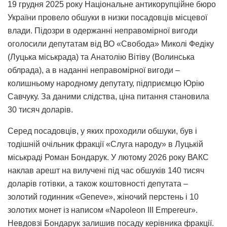
19 грудня 2025 року Національне антикорупційне бюро
України провело обшуки в низки посадовців місцевої
влади. Підозри в одержанні неправомірної вигоди
оголосили депутатам від ВО «Свобода» Миколі Федіку
(Луцька міськрада) та Анатолію Вітіву (Волинська
облрада), а в наданні неправомірної вигоди –
колишньому народному депутату, підприємцю Юрію
Савчуку. За даними слідства, ціна питання становила
30 тисяч доларів.
Серед посадовців, у яких проходили обшуки, був і
тодішній очільник фракції «Слуга народу» в Луцькій
міськраді Роман Бондарук. У лютому 2026 року ВАКС
наклав арешт на вилучені під час обшуків 140 тисяч
доларів готівки, а також коштовності депутата –
золотий годинник «Geneve», жіночий перстень і 10
золотих монет із написом «Napoleon III Empereur».
Невдовзі Бондарук залишив посаду керівника фракції.