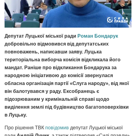
Депутат Луцької міської ради
Роман Бондарук
добровільно відмовився від депутатських
повноважень, написавши заяву. Луцька
територіальна виборча комісія відкликала його
мандат. Раніше про відкликання Бондарука за
народною ініціативою до комісії звернулася
обласна організація партії «Слуга народу», від якої
він балотувався у раду. Ексобранець є
підозрюваним у кримінальній справі щодо
виділення землі під будівництво багатоповерхівки
в Луцьку.
Про рішення ТВК
повідомив
депутат Луцької міської
ради
Андрій Лучик
, а також підтвердив «Силі правди»