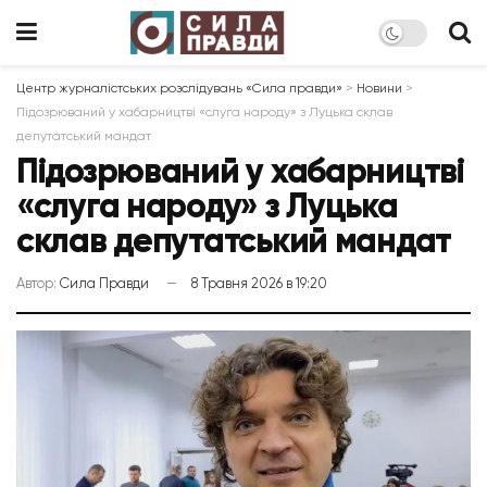
Центр журналістських розслідувань «Сила правди»
>
Новини
>
Підозрюваний у хабарництві «слуга народу» з Луцька склав
депутатський мандат
Підозрюваний у хабарництві
«слуга народу» з Луцька
склав депутатський мандат
Автор:
Сила Правди
8 Травня 2026 в 19:20