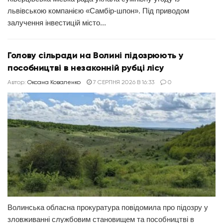
львівською компанією «Самбір-шпон». Під приводом
залучення інвестицій місто...
Голову сільради на Волині підозрюють у
пособництві в незаконній рубці лісу
Автор:
Оксана Коваленко
7 СЕРПНЯ 2026 В 16:33
0
Волинська обласна прокуратура повідомила про підозру у
зловживанні службовим становищем та пособництві в