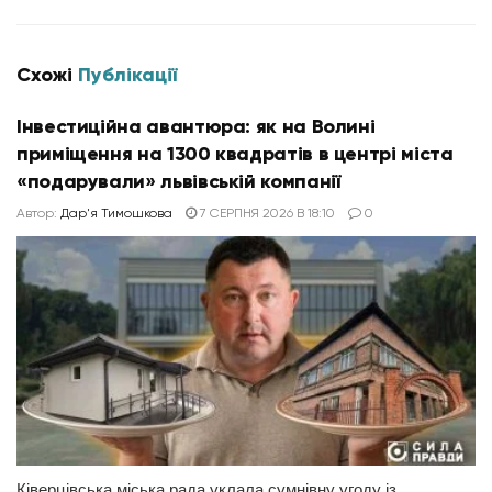
Схожі
Публікації
Інвестиційна авантюра: як на Волині
приміщення на 1300 квадратів в центрі міста
«подарували» львівській компанії
Автор:
Дар'я Тимошкова
7 СЕРПНЯ 2026 В 18:10
0
Ківерцівська міська рада уклала сумнівну угоду із