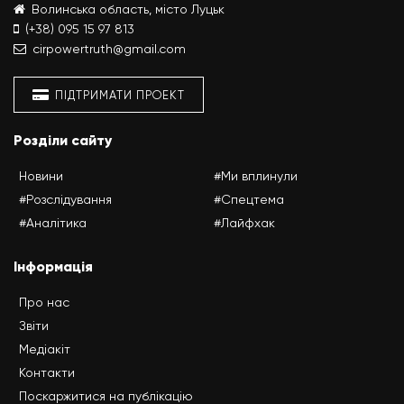
Волинська область, місто Луцьк
(+38) 095 15 97 813
cirpowertruth@gmail.com
ПІДТРИМАТИ ПРОЕКТ
Розділи сайту
Новини
#Ми вплинули
#Розслідування
#Спецтема
#Аналітика
#Лайфхак
Інформація
Про нас
Звіти
Медіакіт
Контакти
Поскаржитися на публікацію