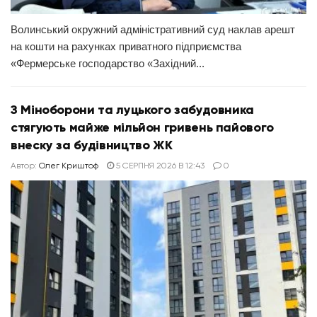
Волинський окружний адміністративний суд наклав арешт
на кошти на рахунках приватного підприємства
«Фермерське господарство «Західний...
З Міноборони та луцького забудовника
стягують майже мільйон гривень пайового
внеску за будівництво ЖК
Автор:
Олег Криштоф
5 СЕРПНЯ 2026 В 12:43
0