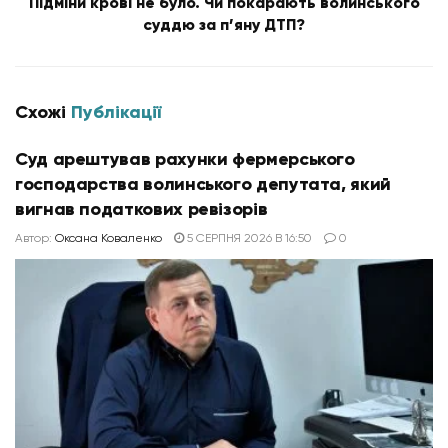
Підміни крові не було. Чи покарають волинського
суддю за п’яну ДТП?
Схожі
Публікації
Суд арештував рахунки фермерського
господарства волинського депутата, який
вигнав податкових ревізорів
Автор:
Оксана Коваленко
5 СЕРПНЯ 2026 В 16:50
0