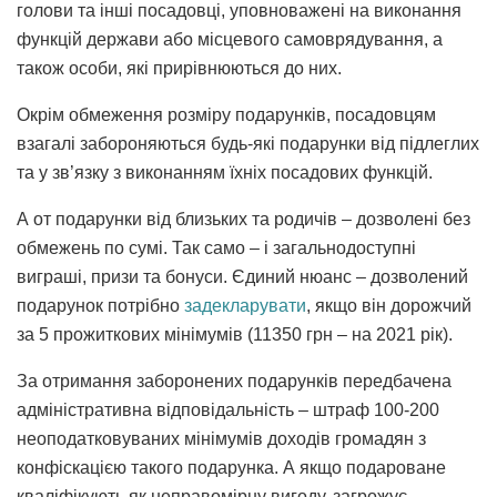
голови та інші посадовці, уповноважені на виконання
функцій держави або місцевого самоврядування, а
також особи, які прирівнюються до них.
Окрім обмеження розміру подарунків, посадовцям
взагалі забороняються будь-які подарунки від підлеглих
та у зв’язку з виконанням їхніх посадових функцій.
А от подарунки від близьких та родичів – дозволені без
обмежень по сумі. Так само – і загальнодоступні
виграші, призи та бонуси. Єдиний нюанс – дозволений
подарунок потрібно
задекларувати
, якщо він дорожчий
за 5 прожиткових мінімумів (11350 грн – на 2021 рік).
За отримання заборонених подарунків передбачена
адміністративна відповідальність – штраф 100-200
неоподатковуваних мінімумів доходів громадян з
конфіскацією такого подарунка. А якщо подароване
кваліфікують як неправомірну вигоду, загрожує