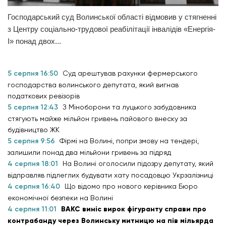
Господарський суд Волинської області відмовив у стягненні
з Центру соціально-трудової реабілітації інвалідів «Енергія-
І» понад двох...
5 серпня 16:50
Суд арештував рахунки фермерського
господарства волинського депутата, який вигнав
податкових ревізорів
5 серпня 12:43
З Міноборони та луцького забудовника
стягують майже мільйон гривень пайового внеску за
будівництво ЖК
5 серпня 9:56
Фірмі на Волині, попри змову на тендері,
залишили понад два мільйони гривень за підряд
4 серпня 18:01
На Волині оголосили підозру депутату, який
відправляв підлеглих будувати хату посадовцю Укрзалізниці
4 серпня 16:40
Що відомо про нового керівника Бюро
економічної безпеки на Волині
4 серпня 11:01
ВАКС виніс вирок фігуранту справи про
контрабанду через Волинську митницю на пів мільярда