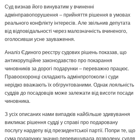
Суд визнав його винуватим у вчиненні
адмінправопорушення – прийняття рішення в умовах
реального конфлікту інтересів. Але звільнив депутата
від відповідальності через малозначність вчиненого,
оголосивши усне зауваження.
Аналіз Єдиного реєстру судових рішень показав, що
антикорупційне законодавство про покарання
чиновників за дорогі подарунки – переважно працює.
Правоохоронці складають адмінпротоколи і суди
нерідко вважають їх обгрунтованими. Однак лояльність
суддів до посадовців може залежати від висоти посади
чиновника.
З усіх описаних нами випадків найбільше здивування
викликає рішення судді у справі про подаровану
послугу нардепу від президентської партії. Попри те, що
сума подарунку значно перевищувала дозволену, суддя