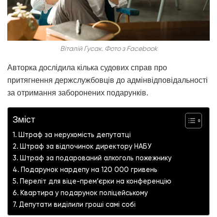
Віталій Гусак. Фото з Facebook
Авторка дослідила кілька судових справ про
притягнення держслужбовців до адмінвідповідальності
за отримання заборонених подарунків.
Зміст
Штраф за нерухомість депутатці
Штраф за відпочинок директору НАБУ
Штраф за подарований алкоголь пожежнику
Подарунок нардепу на 120 000 гривень
Переліт для віце-прем’єрки на конференцію
Квартира у подарунок поліцейському
Депутати виділили гроші самі собі