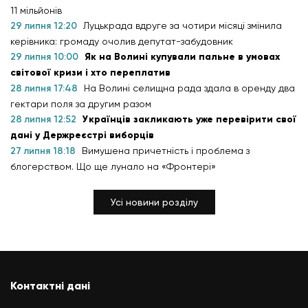
11 мільйонів
29 липня 12:20
Луцькрада вдруге за чотири місяці змінила
керівника: громаду очолив депутат-забудовник
29 липня 10:00
Як на Волині купували пальне в умовах
світової кризи і хто переплатив
28 липня 17:48
На Волині селищна рада здала в оренду два
гектари поля за другим разом
28 липня 12:52
Українців закликають уже перевірити свої
дані у Держреєстрі виборців
27 липня 18:18
Вимушена причетність і проблема з
блогерством. Що ще лунало на «Фронтері»
Усі новини розділу
Контактні дані