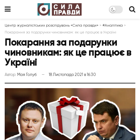
Центр журналістських розслідувань «Сила правди»
>
#Аналітика
>
Покарання за подарунки чиновникам: як це працює в Україні
Покарання за подарунки
чиновникам: як це працює в
Україні
Автор:
Мая Голуб
18 Листопада 2021 в 16:30