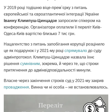
У 2019 році тодішню віце-прем`єрку з питань
європейської та євроатлантичної інтеграції України
Іванну Климпуш-Цинцадзе
запросили спікером на
конференцію. Організатори оплатили її переліт Київ-
Одеса-Київ вартістю близько 7 тис грн.
Нацагентство з питань запобігання корупції розцінило
це як подарунок і у 2021-му році
спрямувало
до суду
адмінпротокол. Климпуш-Цинцадзе назвала їхнє
рішення
сумнівним
, зокрема, й через те, що строки
притягнення до адмінвідповідальності минули.
Власне через закінчення строків суд у 2021-му закрив
провадження
. Винна чи ні особа – не встановлювалось.