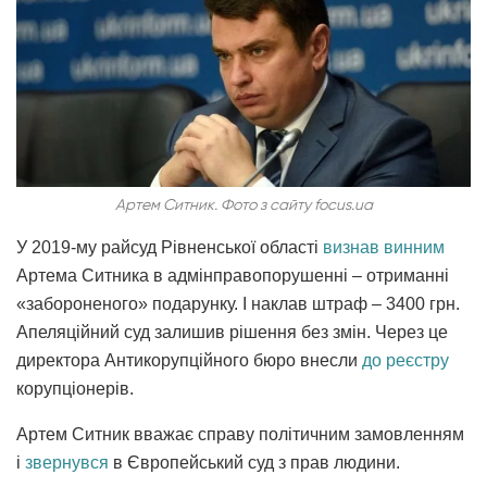
Артем Ситник. Фото з сайту focus.ua
У 2019-му райсуд Рівненської області
визнав винним
Артема Ситника в адмінправопорушенні – отриманні
«забороненого» подарунку. І наклав штраф – 3400 грн.
Апеляційний суд залишив рішення без змін. Через це
директора Антикорупційного бюро внесли
до реєстру
корупціонерів.
Артем Ситник вважає справу політичним замовленням
і
звернувся
в Європейський суд з прав людини.