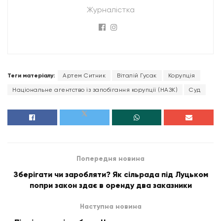
Журналістка
Теги матеріалу:
Артем Ситник
Віталій Гусак
Корупція
Національне агентство із запобігання корупції (НАЗК)
Суд
Попередня новина
Зберігати чи заробляти? Як сільрада під Луцьком
попри закон здає в оренду два заказники
Наступна новина