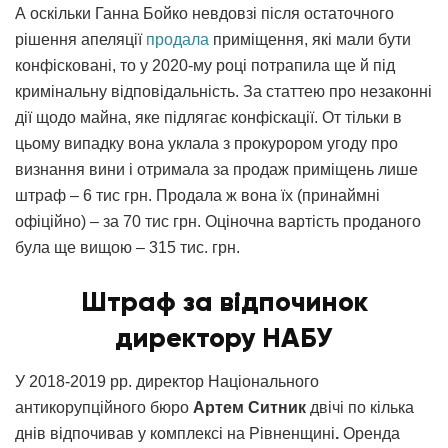
А оскільки Ганна Бойко невдовзі після остаточного
рішення апеляції
продала
приміщення, які мали бути
конфісковані, то у 2020-му році потрапила ще й під
кримінальну відповідальність. За статтею про незаконні
дії щодо майна, яке підлягає конфіскації. От тільки в
цьому випадку вона уклала з прокурором угоду про
визнання вини і отримала за продаж приміщень лише
штраф – 6 тис грн. Продала ж вона їх (принаймні
офіційно) – за 70 тис грн. Оціночна вартість проданого
була ще вищою – 315 тис. грн.
Штраф за відпочинок
директору НАБУ
У 2018-2019 рр. директор Національного
антикорупційного бюро
Артем Ситник
двічі по кілька
днів відпочивав у комплексі на Рівненщині
.
Оренда