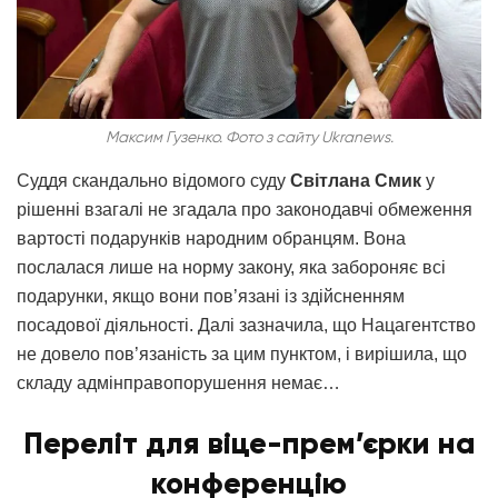
Максим Гузенко. Фото з сайту Ukranews.
Суддя скандально відомого суду
Світлана Смик
у
рішенні взагалі не згадала про законодавчі обмеження
вартості подарунків народним обранцям. Вона
послалася лише на норму закону, яка забороняє всі
подарунки, якщо вони пов’язані із здійсненням
посадової діяльності. Далі зазначила, що Нацагентство
не довело пов’язаність за цим пунктом, і вирішила, що
складу адмінправопорушення немає…
Переліт для віце-прем’єрки на
конференцію