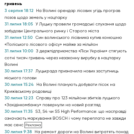
гривень
3 серпня 18:12
На Волині орендар лісових угідь програв
позов щодо земель у нацпарку
31 липня 18:05
У Луцьку провели громадські слухання щодо
забудови Центрального ринку і Старого міста
31 липня 12:50
Син волинського лісівника купив конюшню
«Поліського лісового офісу» майже за мільйон
31 липня 10:00
З держпідприємства «Ліси України» стягують
сотні тисяч гривень через незаконну вирубку в нацпарку
Волині
30 липня 17:37
Луцькрада призначила нових заступниць
міського голови
30 липня 15:24
На Волині планують добувати пісок на
Крижівському родовищі
30 липня 12:23
Справу про 123 мільйони збитків луцького
«Західінкомбанку» повернули на новий розгляд
30 липня 11:35
S3, S4 чи S5 High Performance: що насправді
означають маркування BOSCH і чому переплата не завжди
має сенс
30 липня 9:38
На ремонт дороги на Волині витратять понад